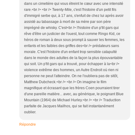
dans un cimetière qui vous étreint le cœur avec une intensité
rare.<br /> <br /> Twenty-Mile, c'est l'histoire d'un petit fils
d'immigré serbe qui, à 17 ans, s'enfuit de chez lui après avoir
assisté au tabassage à mort de sa mère par son père
imprégné de whisky. C'est<br /> l'histoire d'un p'tit gars qui
rêve d'être un justicier de l'ouest, tout comme Ringo Kid, ce
héros de roman à deux sous prompt à sauver les femmes, les
enfants et les faibles des griffes des<br /> prédateurs sans
morale. C'est l'histoire d'un enfant trop sensible catapulté
dans le monde des adultes de la façon la plus épouvantable
qui soit. Un p'tit gars qui a trouvé, pour échapper à la<br />
violence extrême des hommes, un Autre Endroit où rien ni
personne ne peut l'atteindre. On ne l'oubliera pas de sitôt,
Matthew Dubcheck.<br /> <br /> On imagine le film
magnifique et écrasant que les frères Coen pourraient tirer
d'une pareille matière... avec, au générique, le poignant Blue
Mountain (1964) de Michael Hurley.<br /> <br /> Traduction
parfaite de Jacques Mailhos, qui se fait instantanément
oublier.
Répondre