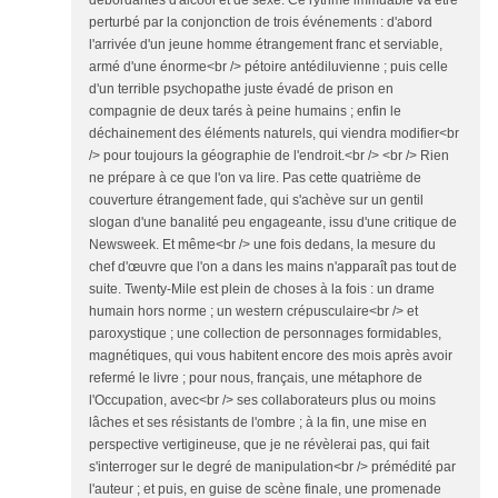
débordantes d'alcool et de sexe. Ce rythme immuable va être
perturbé par la conjonction de trois événements : d'abord
l'arrivée d'un jeune homme étrangement franc et serviable,
armé d'une énorme<br /> pétoire antédiluvienne ; puis celle
d'un terrible psychopathe juste évadé de prison en
compagnie de deux tarés à peine humains ; enfin le
déchainement des éléments naturels, qui viendra modifier<br
/> pour toujours la géographie de l'endroit.<br /> <br /> Rien
ne prépare à ce que l'on va lire. Pas cette quatrième de
couverture étrangement fade, qui s'achève sur un gentil
slogan d'une banalité peu engageante, issu d'une critique de
Newsweek. Et même<br /> une fois dedans, la mesure du
chef d'œuvre que l'on a dans les mains n'apparaît pas tout de
suite. Twenty-Mile est plein de choses à la fois : un drame
humain hors norme ; un western crépusculaire<br /> et
paroxystique ; une collection de personnages formidables,
magnétiques, qui vous habitent encore des mois après avoir
refermé le livre ; pour nous, français, une métaphore de
l'Occupation, avec<br /> ses collaborateurs plus ou moins
lâches et ses résistants de l'ombre ; à la fin, une mise en
perspective vertigineuse, que je ne révèlerai pas, qui fait
s'interroger sur le degré de manipulation<br /> prémédité par
l'auteur ; et puis, en guise de scène finale, une promenade