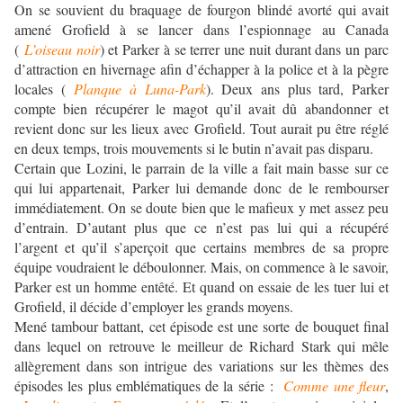
On se souvient du braquage de fourgon blindé avorté qui avait
amené Grofield à se lancer dans l’espionnage au Canada
(
L’oiseau noir
) et Parker à se terrer une nuit durant dans un parc
d’attraction en hivernage afin d’échapper à la police et à la pègre
locales (
Planque à Luna-Park
). Deux ans plus tard, Parker
compte bien récupérer le magot qu’il avait dû abandonner et
revient donc sur les lieux avec Grofield. Tout aurait pu être réglé
en deux temps, trois mouvements si le butin n’avait pas disparu.
Certain que Lozini, le parrain de la ville a fait main basse sur ce
qui lui appartenait, Parker lui demande donc de le rembourser
immédiatement. On se doute bien que le mafieux y met assez peu
d’entrain. D’autant plus que ce n’est pas lui qui a récupéré
l’argent et qu’il s’aperçoit que certains membres de sa propre
équipe voudraient le déboulonner. Mais, on commence à le savoir,
Parker est un homme entêté. Et quand on essaie de les tuer lui et
Grofield, il décide d’employer les grands moyens.
Mené tambour battant, cet épisode est une sorte de bouquet final
dans lequel on retrouve le meilleur de Richard Stark qui mêle
allègrement dans son intrigue des variations sur les thèmes des
épisodes les plus emblématiques de la série :
Comme une fleur
,