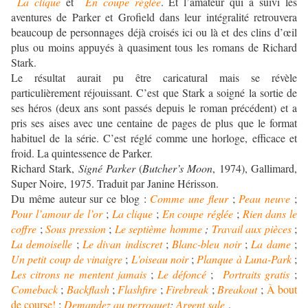
La clique
et
En coupe réglée
. Et l’amateur qui a suivi les
aventures de Parker et Grofield dans leur intégralité retrouvera
beaucoup de personnages déjà croisés ici ou là et des clins d’œil
plus ou moins appuyés à quasiment tous les romans de Richard
Stark.
Le résultat aurait pu être caricatural mais se révèle
particulièrement réjouissant. C’est que Stark a soigné la sortie de
ses héros (deux ans sont passés depuis le roman précédent) et a
pris ses aises avec une centaine de pages de plus que le format
habituel de la série. C’est réglé comme une horloge, efficace et
froid. La quintessence de Parker.
Richard Stark,
Signé Parker
(
Butcher’s Moon
, 1974), Gallimard,
Super Noire, 1975. Traduit par Janine Hérisson.
Du même auteur sur ce blog :
Comme une fleur
;
Peau neuve
;
Pour l’amour de l’or
;
La clique
;
En coupe réglée
;
Rien dans le
coffre
;
Sous pression
;
Le septième homme
;
Travail aux pièces
;
La demoiselle
;
Le divan indiscret
;
Blanc-bleu noir
;
La dame
;
Un petit coup de vinaigre
;
L'oiseau noir
;
Planque à Luna-Park
;
Les citrons ne mentent jamais
;
Le défoncé
;
Portraits gratis
;
Comeback
;
Backflash
;
Flashfire
;
Firebreak
;
Breakout
;
À bout
de course!
;
Demandez au perroquet
;
Argent sale
.