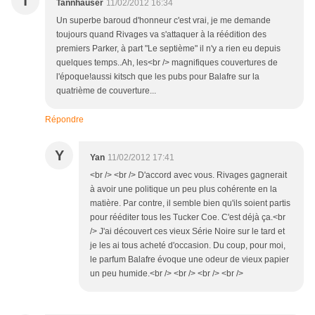
T
Tannhauser
11/02/2012 16:34
Un superbe baroud d'honneur c'est vrai, je me demande
toujours quand Rivages va s'attaquer à la réédition des
premiers Parker, à part "Le septième" il n'y a rien eu depuis
quelques temps..Ah, les<br /> magnifiques couvertures de
l'époque!aussi kitsch que les pubs pour Balafre sur la
quatrième de couverture...
Répondre
Y
Yan
11/02/2012 17:41
<br /> <br /> D'accord avec vous. Rivages gagnerait
à avoir une politique un peu plus cohérente en la
matière. Par contre, il semble bien qu'ils soient partis
pour rééditer tous les Tucker Coe. C'est déjà ça.<br
/> J'ai découvert ces vieux Série Noire sur le tard et
je les ai tous acheté d'occasion. Du coup, pour moi,
le parfum Balafre évoque une odeur de vieux papier
un peu humide.<br /> <br /> <br /> <br />