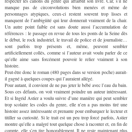
respecter les canons du genre qui affaiblit son livre. Car, s’il ne
manque pas de circonvolutions bien menées et même de
personnages atypiques, ceux-ci restent souvent trop lisses et
manquent de l’ambigüité qui leur donnerait vraiment de la chair.
Un autre point faible est sans doute aussi l’accumulation de
références : le passage en revue de tous les ponts de la Seine dès
le début, le rock industriel, le travail de police et de journaliste…
sont parfois trop présents et, même, peuvent sembler
artificiellement collés, comme si l’auteur avait voulu parler de ce
qu’elle aime sans forcément pouvoir le relier vraiment à son
histoire.
Peut-être donc le roman (480 pages dans se version poche) aurait-
il gagné à quelques coupes qui l’auraient allégé.
Pour autant, il convient de ne pas jeter le bébé avec l’eau du bain.
Sous ces défauts, on voit vraiment poindre un auteur intéressant.
Et si Ingrid Astier a voulu suivre d’une manière qui peut sembler
trop scolaire les codes du genre, elle n’en a pas moins tiré une
histoire assez intéressante et prenante pour embarquer le lecteur et
titiller sa curiosité. Si le trait est un peu trop forcé parfois, Astier
montre qu’elle a malgré tout quelque chose à raconter et, en fin de
compte, elle s’en tire honorablement. Il ne reste maintenant plus