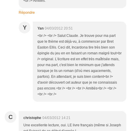
<br /> Amitiés.
Répondre
Y
Yan
04/03/2012 20:51
<br /> <br /> Salut Claude. Je trouve pour ma part
que le thème est déjà-vu, à commencer par Bret
Easton Ellis. Ceci dit, Incardona tire très bien son
épingle du jeu en en faisant un roman malgré tout<br
/> original. L'écriture est en effet très maîtrisée mais,
pour ma part, c'est bien le minimum que j'attends
lorsque je lis un roman (d'où mes agacements,
parfois). En attendant, je suis bien content<br />
d'avoir découvert cet auteur que je ne connaissais
pas encore.<br /> <br /> <br /> Amitiés<br /> <br />
<br /> <br />
C
christophe
04/03/2012 14:21
Une excellente lecture, oui. LE livre français (même si Joseph