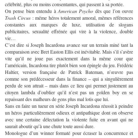
célébrité, plus ou moins consentantes, qui passent à sa portée.
On pense bien entendu à
American Psycho
dès que l’on ouvre
Trash Circus
: même héros totalement amoral, mêmes références
constantes aux marques de luxe, utilisation de slogans
publicitaires, sexualité effrénée qui vire à la violence, double
vie…
C’est dire si Joseph Incardona avance sur un terrain miné tant la
comparaison avec Bret Easton Ellis est inévitable. Mais s’il s’avère
vite qu’il ne joue pas exactement dans la même cour que
l’américain, Incardona tire plutôt bien son épingle du jeu. Frédéric
Haltier, version française de Patrick Bateman, n’œuvre pas
comme son prédécesseur dans la finance – qui a singulièrement
perdu de son attrait – mais dans ce lieu qui permet justement au
citoyen lambda d’oublier qu’il n’est pas un golden boy en se
repaissant des malheurs de gens plus mal lotis que lui.
Sans en faire un tueur en série Joseph Incardona réussit à peindre
un héros particulièrement odieux et antipathique dont on observe
avec une certaine délectation la violente fuite en avant qui ne
saurait aboutir qu’à une chute toute aussi dure.
Monologue d’un winner formaté pour écraser la concurrence et