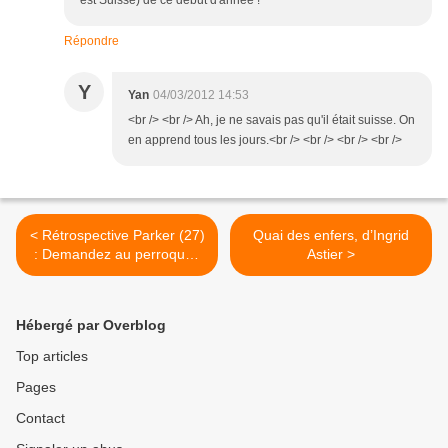
est Suisse) de ce début d'année !
Répondre
Y
Yan
04/03/2012 14:53
<br /> <br /> Ah, je ne savais pas qu'il était suisse. On
en apprend tous les jours.<br /> <br /> <br /> <br />
< Rétrospective Parker (27)
Quai des enfers, d’Ingrid
: Demandez au perroquet,
Astier >
de Richard Stark
Hébergé par Overblog
Top articles
Pages
Contact