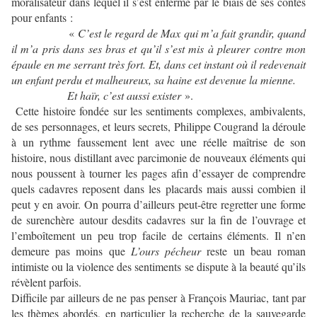
moralisateur dans lequel il s’est enfermé par le biais de ses contes
pour enfants :
«
C’est le regard de Max qui m’a fait grandir, quand
il m’a pris dans ses bras et qu’il s’est mis à pleurer contre mon
épaule en me serrant très fort. Et, dans cet instant où il redevenait
un enfant perdu et malheureux, sa haine est devenue la mienne.
Et haïr, c’est aussi exister
».
Cette histoire fondée sur les sentiments complexes, ambivalents,
de ses personnages, et leurs secrets, Philippe Cougrand la déroule
à un rythme faussement lent avec une réelle maîtrise de son
histoire, nous distillant avec parcimonie de nouveaux éléments qui
nous poussent à tourner les pages afin d’essayer de comprendre
quels cadavres reposent dans les placards mais aussi combien il
peut y en avoir. On pourra d’ailleurs peut-être regretter une forme
de surenchère autour desdits cadavres sur la fin de l’ouvrage et
l’emboîtement un peu trop facile de certains éléments. Il n’en
demeure pas moins que
L’ours pécheur
reste un beau roman
intimiste ou la violence des sentiments se dispute à la beauté qu’ils
révèlent parfois.
Difficile par ailleurs de ne pas penser à François Mauriac, tant par
les thèmes abordés, en particulier la recherche de la sauvegarde