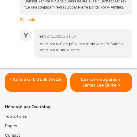
Bonsoir Yan<br /> Sans oublier de lire aussi "L'échappée" (ex
"Le lien conjugal") re-traduit par Pierre Bondil.<br /> Amitiés.
Répondre
Y
Yan
27/11/2012 21:58
<br /> <br /> C'est prévu!<br /> <br /> <br /> Amitiés.
<br /> <br /> <br /> <br />
< Karma Girl, d’Érik Wietzel
La moitié du paradis,
James Lee Burke >
Hébergé par Overblog
Top articles
Pages
Contact