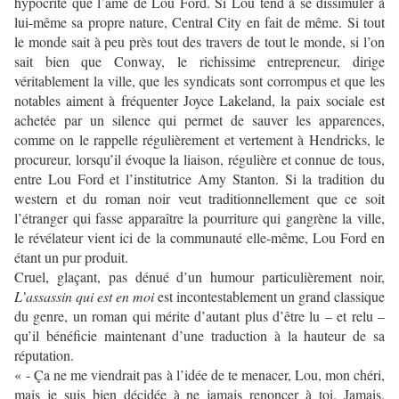
hypocrite que l’âme de Lou Ford. Si Lou tend à se dissimuler à
lui-même sa propre nature, Central City en fait de même. Si tout
le monde sait à peu près tout des travers de tout le monde, si l’on
sait bien que Conway, le richissime entrepreneur, dirige
véritablement la ville, que les syndicats sont corrompus et que les
notables aiment à fréquenter Joyce Lakeland, la paix sociale est
achetée par un silence qui permet de sauver les apparences,
comme on le rappelle régulièrement et vertement à Hendricks, le
procureur, lorsqu’il évoque la liaison, régulière et connue de tous,
entre Lou Ford et l’institutrice Amy Stanton. Si la tradition du
western et du roman noir veut traditionnellement que ce soit
l’étranger qui fasse apparaître la pourriture qui gangrène la ville,
le révélateur vient ici de la communauté elle-même, Lou Ford en
étant un pur produit.
Cruel, glaçant, pas dénué d’un humour particulièrement noir,
L’assassin qui est en moi
est incontestablement un grand classique
du genre, un roman qui mérite d’autant plus d’être lu – et relu –
qu’il bénéficie maintenant d’une traduction à la hauteur de sa
réputation.
« - Ça ne me viendrait pas à l’idée de te menacer, Lou, mon chéri,
mais je suis bien décidée à ne jamais renoncer à toi. Jamais,