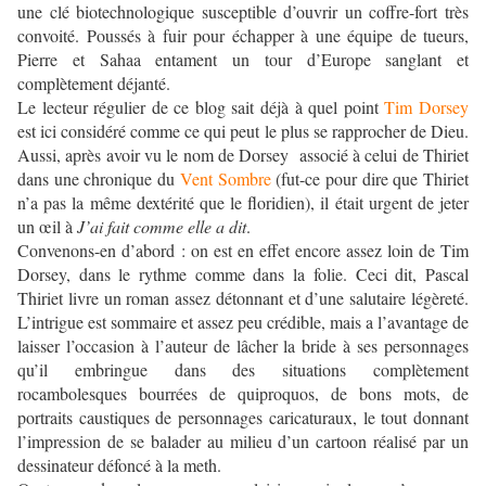
une clé biotechnologique susceptible d’ouvrir un coffre-fort très
convoité. Poussés à fuir pour échapper à une équipe de tueurs,
Pierre et Sahaa entament un tour d’Europe sanglant et
complètement déjanté.
Le lecteur régulier de ce blog sait déjà à quel point
Tim Dorsey
est ici considéré comme ce qui peut le plus se rapprocher de Dieu.
Aussi, après avoir vu le nom de Dorsey associé à celui de Thiriet
dans une chronique du
Vent Sombre
(fut-ce pour dire que Thiriet
n’a pas la même dextérité que le floridien), il était urgent de jeter
un œil à
J’ai fait comme elle a dit
.
Convenons-en d’abord : on est en effet encore assez loin de Tim
Dorsey, dans le rythme comme dans la folie. Ceci dit, Pascal
Thiriet livre un roman assez détonnant et d’une salutaire légèreté.
L’intrigue est sommaire et assez peu crédible, mais a l’avantage de
laisser l’occasion à l’auteur de lâcher la bride à ses personnages
qu’il embringue dans des situations complètement
rocambolesques bourrées de quiproquos, de bons mots, de
portraits caustiques de personnages caricaturaux, le tout donnant
l’impression de se balader au milieu d’un cartoon réalisé par un
dessinateur défoncé à la meth.