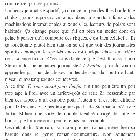
commencer par ses patrons.
Un héros journaliste sportif, ça change un peu des flics borderline
et des grands reporters entraînés dans la spirale infernale des
machinations internationales auxquels les lecteurs de polars sont
habitués. Ça change parce que s’il est bien un métier dont on
peine à penser qu’il comporte des risques, c’est bien celui-ci… Et
ça fonctionne plutôt bien tant on se dit que voir des journalistes
sportifs dénonçant le sport-business est quelque chose qui relève
de la science-fiction. C’est sans doute ce que s’est dit aussi Ludo
Sterman, lui-même ancien journaliste à
L’Équipe
, qui a dû voir ou
apprendre pas mal de choses sur les dessous du sport de haut-
niveau et avaler quelques couleuvres.
À ce titre,
Dernier shoot pour l’enfer
(un titre peut-être un peu
trop tape à l’œil avec un arrière-goût de série Z), ressemble par
bien des aspects à un exutoire pour l’auteur et il est bien difficile
pour le lecteur de ne pas imaginer que Ludo Sterman a créé avec
Julian Milner une sorte de double idéalisé chargé de faire le
boulot que lui-même n’a peut-être pas pu accomplir.
Ceci étant dit, Sterman, pour son premier roman, mène bien sa
barque dans le genre roman-documentaire. Non seulement