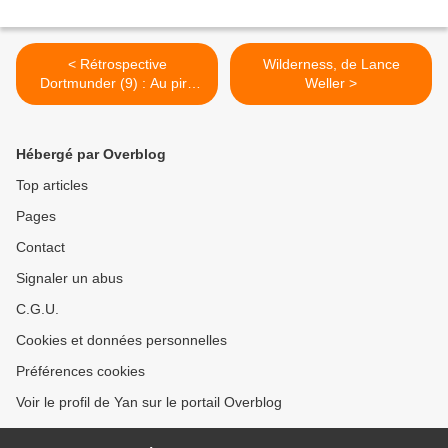
< Rétrospective
Wilderness, de Lance
Dortmunder (9) : Au pire
Weller >
qu’est-ce qu’on risque ? de
Donald Westlake
Hébergé par Overblog
Top articles
Pages
Contact
Signaler un abus
C.G.U.
Cookies et données personnelles
Préférences cookies
Voir le profil de Yan sur le portail Overblog