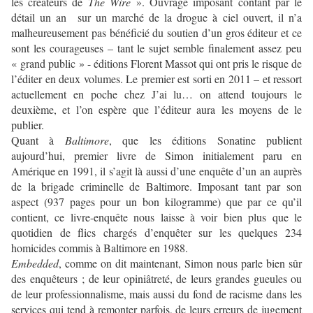
les créateurs de
The Wire
». Ouvrage imposant contant par le
détail un an sur un marché de la drogue à ciel ouvert, il n’a
malheureusement pas bénéficié du soutien d’un gros éditeur et ce
sont les courageuses – tant le sujet semble finalement assez peu
« grand public » - éditions Florent Massot qui ont pris le risque de
l’éditer en deux volumes. Le premier est sorti en 2011 – et ressort
actuellement en poche chez J’ai lu… on attend toujours le
deuxième, et l’on espère que l’éditeur aura les moyens de le
publier.
Quant à
Baltimore
, que les éditions Sonatine publient
aujourd’hui, premier livre de Simon initialement paru en
Amérique en 1991, il s’agit là aussi d’une enquête d’un an auprès
de la brigade criminelle de Baltimore. Imposant tant par son
aspect (937 pages pour un bon kilogramme) que par ce qu’il
contient, ce livre-enquête nous laisse à voir bien plus que le
quotidien de flics chargés d’enquêter sur les quelques 234
homicides commis à Baltimore en 1988.
Embedded
, comme on dit maintenant, Simon nous parle bien sûr
des enquêteurs ; de leur opiniâtreté, de leurs grandes gueules ou
de leur professionnalisme, mais aussi du fond de racisme dans les
services qui tend à remonter parfois, de leurs erreurs de jugement