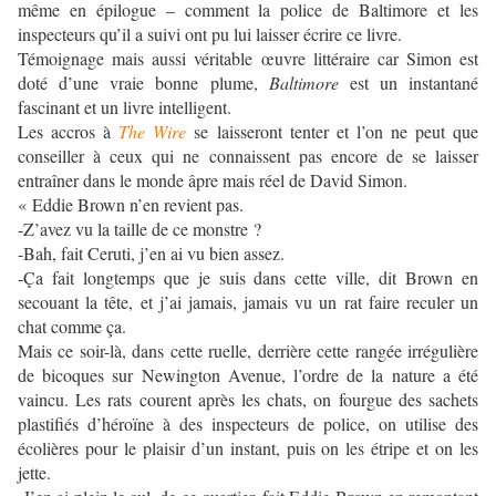
même en épilogue – comment la police de Baltimore et les
inspecteurs qu’il a suivi ont pu lui laisser écrire ce livre.
Témoignage mais aussi véritable œuvre littéraire car Simon est
doté d’une vraie bonne plume,
Baltimore
est un instantané
fascinant et un livre intelligent.
Les accros à
The Wire
se laisseront tenter et l’on ne peut que
conseiller à ceux qui ne connaissent pas encore de se laisser
entraîner dans le monde âpre mais réel de David Simon.
« Eddie Brown n’en revient pas.
-Z’avez vu la taille de ce monstre ?
-Bah, fait Ceruti, j’en ai vu bien assez.
-Ça fait longtemps que je suis dans cette ville, dit Brown en
secouant la tête, et j’ai jamais, jamais vu un rat faire reculer un
chat comme ça.
Mais ce soir-là, dans cette ruelle, derrière cette rangée irrégulière
de bicoques sur Newington Avenue, l’ordre de la nature a été
vaincu. Les rats courent après les chats, on fourgue des sachets
plastifiés d’héroïne à des inspecteurs de police, on utilise des
écolières pour le plaisir d’un instant, puis on les étripe et on les
jette.