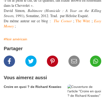
-J’en ai plein le cul, de ce quartier, fait Eddie Brown en remontant
dans la Chevrolet ».
David Simon
, Baltimore (Homicide : A Year on the Killing
Streets,
1991), Sonatine, 2012. Trad. par Héloïse Esquié.
Du même auteur sur ce blog :
The Corner
;
The Wire
;
Easy
Money
;
#Noir américain
Partager
Vous aimerez aussi
Croire en quoi ? de Richard Krawiec