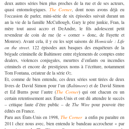
deux autres séries bien plus proches de la rue et de ses acteurs,
quasi entomologiques.
The Corner
, dont nous avons déjà eu
l'occasion de parler, mini-série de six épisodes suivait durant un
an la vie de la famille McCullough, Gary le père junkie, Fran, la
mère tout aussi accro et DeAndre, le fils adolescent petit
revendeur de coin de rue (le « corner » donc, de Fayette et
Monroe). Avant cela, il y eu les sept saisons de
Homicide : Life
on the street
. 122 épisodes aux basques des enquêteurs de la
brigade criminelle de Baltimore entre règlements de comptes entre
dealers, violences conjugales, meurtres d’enfants ou incendies
criminels et encore de prestigieux noms à l’écriture, notamment
Tom Fontana, créateur de la série
Oz
.
Et, comme de bien entendu, ces deux séries sont tirées de deux
livres de David Simon pour l’un (
Baltimore
) et de David Simon
et Ed Burns pour l’autre (
The Corner
) qui ont chacun eu un
certain retentissement aux États-Unis et ont dû attendre le succès
– critique faute d’être public – de
The Wire
pour pouvoir être
édités en France.
Paru aux États-Unis en 1998,
The Corner
a enfin pu paraître en
2011 chez nous avec, bien entendu le bandeau accrocheur « par