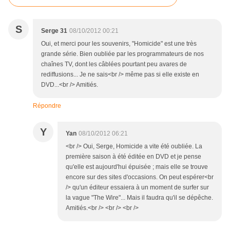
S
Serge 31
08/10/2012 00:21
Oui, et merci pour les souvenirs, "Homicide" est une très
grande série. Bien oubliée par les programmateurs de nos
chaînes TV, dont les câblées pourtant peu avares de
rediffusions... Je ne sais<br /> même pas si elle existe en
DVD...<br /> Amitiés.
Répondre
Y
Yan
08/10/2012 06:21
<br /> Oui, Serge, Homicide a vite été oubliée. La
première saison à été éditée en DVD et je pense
qu'elle est aujourd'hui épuisée ; mais elle se trouve
encore sur des sites d'occasions. On peut espérer<br
/> qu'un éditeur essaiera à un moment de surfer sur
la vague "The Wire"... Mais il faudra qu'il se dépêche.
Amitiés.<br /> <br /> <br />