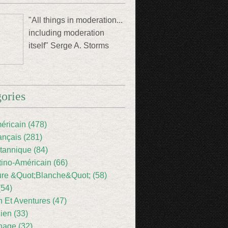
"All things in moderation...
including moderation
itself" Serge A. Storms
ories
éricain (478)
ançais (281)
itannique (84)
tino-Américain (66)
ture &Quot;Blanche&Quot; (58)
(54)
 Et Aventures (47)
lien (33)
nage (32)