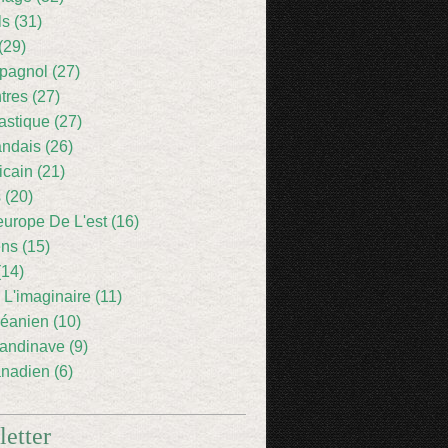
ls (31)
(29)
pagnol (27)
res (27)
astique (27)
andais (26)
icain (21)
 (20)
europe De L'est (16)
ens (15)
(14)
 L'imaginaire (11)
éanien (10)
andinave (9)
nadien (6)
etter