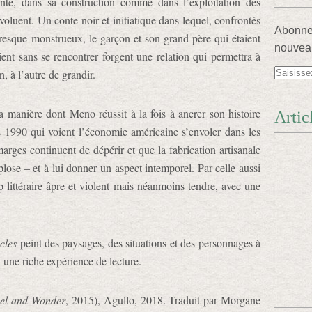
onte, dans sa construction comme dans l’exploitation des
voluent. Un conte noir et initiatique dans lequel, confrontés
Abonnez
presque monstrueux, le garçon et son grand-père qui étaient
nouveau
ient sans se rencontrer forgent une relation qui permettra à
, à l’autre de grandir.
 manière dont Meno réussit à la fois à ancrer son histoire
Artic
1990 qui voient l’économie américaine s’envoler dans les
arges continuent de dépérir et que la fabrication artisanale
lose – et à lui donner un aspect intemporel. Par celle aussi
rip littéraire âpre et violent mais néanmoins tendre, avec une
cles
peint des paysages, des situations et des personnages à
 une riche expérience de lecture.
el and Wonder
, 2015), Agullo, 2018. Traduit par Morgane