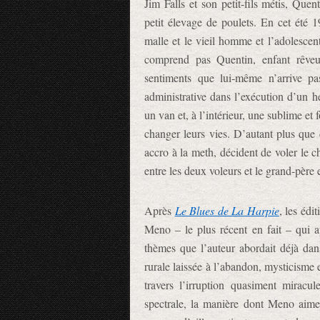
Jim Falls et son petit-fils métis, Que
petit élevage de poulets. En cet été 1
malle et le vieil homme et l’adolescen
comprend pas Quentin, enfant rêveur 
sentiments que lui-même n’arrive p
administrative dans l’exécution d’un h
un van et, à l’intérieur, une sublime et
changer leurs vies. D’autant plus que d
accro à la meth, décident de voler le 
entre les deux voleurs et le grand-père e
Après
Le Blues de La Harpie
, les édi
Meno – le plus récent en fait – qui 
thèmes que l’auteur abordait déjà da
rurale laissée à l’abandon, mysticisme 
travers l’irruption quasiment miracu
spectrale, la manière dont Meno aime