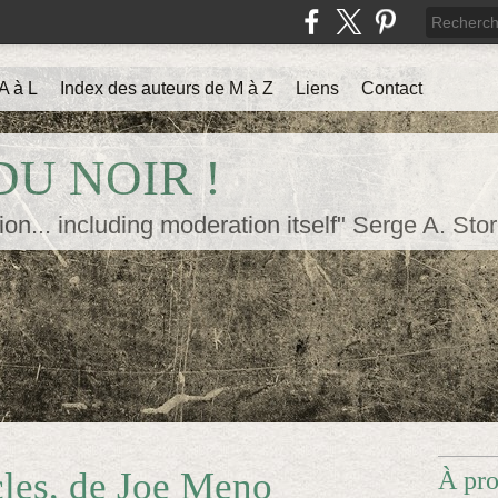
A à L
Index des auteurs de M à Z
Liens
Contact
U NOIR !
ion... including moderation itself" Serge A. Sto
cles, de Joe Meno
À pr