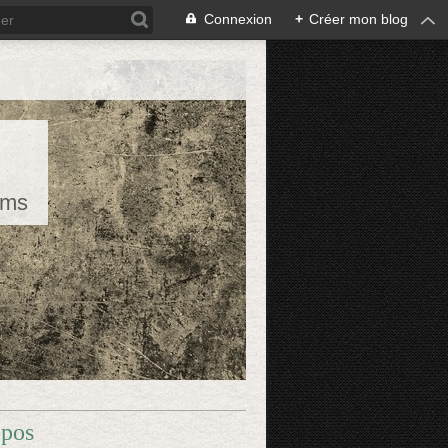
Connexion
+
Créer mon blog
rms
opos