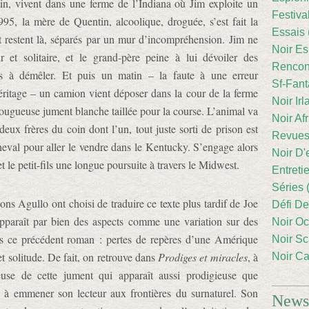
ntin, vivent dans une ferme de l’Indiana où Jim exploite un
Festiva
995, la mère de Quentin, alcoolique, droguée, s’est fait la
Essais 
t restent là, séparés par un mur d’incompréhension. Jim ne
Noir Es
et solitaire, et le grand-père peine à lui dévoiler des
Rencont
as à démêler. Et puis un matin – la faute à une erreur
Sf-Fant
éritage – un camion vient déposer dans la cour de la ferme
Noir Irl
 fougueuse jument blanche taillée pour la course. L’animal va
Noir Afr
eux frères du coin dont l’un, tout juste sorti de prison est
Revues
cheval pour aller le vendre dans le Kentucky. S’engage alors
Noir D'
t le petit-fils une longue poursuite à travers le Midwest.
Entreti
Séries 
tions Agullo ont choisi de traduire ce texte plus tardif de Joe
Défi De
apparaît par bien des aspects comme une variation sur des
Noir Oc
ns ce précédent roman : pertes de repères d’une Amérique
Noir Sc
et solitude. De fait, on retrouve dans
Prodiges et miracles
, à
Noir Ca
leuse de cette jument qui apparaît aussi prodigieuse que
 à emmener son lecteur aux frontières du surnaturel. Son
Newsl