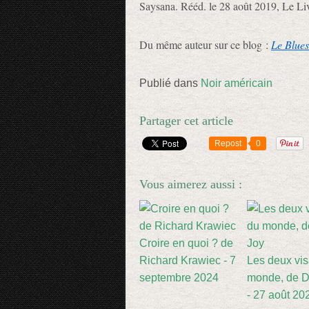
Saysana. Rééd. le 28 août 2019, Le Li
Du même auteur sur ce blog :
Le Blues
Publié dans
Noir américain
Partager cet article
Repost
0
Vous aimerez aussi :
Croire en quoi ? de
Richard Krawiec - 7
Les deux vi
septembre 2024
monde, de D
- 27 août 20