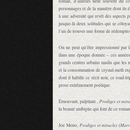
roman, d’ailleurs tient souvent du c
personnages et de la manière dont ils é
à une adversité qui revêt des aspects 
jusque-là deux solitudes qui se côtoya
l’un de trouver une forme de rédemption
On ne peut qu’être impressionné par la
dans une époque donnée – ces années 
grands centres urbains tandis que les m
et la consommation de crystal-meth exp
dont il habille ce récit noir, ce road-t
prose extrêmement poétique.
Émouvant, palpitant ,
Prodiges et mira
la beauté ambigüe qui font de ce roman
Joe Meno,
Prodiges et miracles
(
Marv