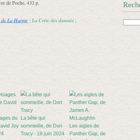
vre de Poche, 432 p.
Rech
 de La Harpie
;
La Crête des damnés
;
sages du
La bête qui
avid Joy
sommeille, de Don
Les aigles de
24
Tracy - 19 juin 2024
Panther Gap, de