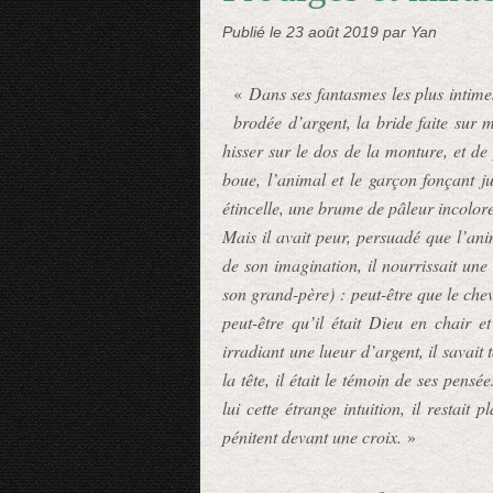
Publié le
23 août 2019
par Yan
«
Dans ses fantasmes les plus intimes,
brodée d’argent, la bride faite sur m
hisser sur le dos de la monture, et de 
boue, l’animal et le garçon fonçant j
étincelle, une brume de pâleur incolor
Mais il avait peur, persuadé que l’anim
de son imagination, il nourrissait une
son grand-père) : peut-être que le cheva
peut-être qu’il était Dieu en chair 
irradiant une lueur d’argent, il savait t
la tête, il était le témoin de ses pens
lui cette étrange intuition, il restait
pénitent devant une croix.
»