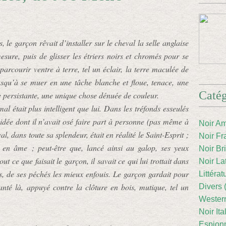
 le garçon rêvait d’installer sur le cheval la selle anglaise
esure, puis de glisser les étriers noirs et chromés pour se
parcourir ventre à terre, tel un éclair, la terre maculée de
usqu’à se muer en une tâche blanche et floue, tenace, une
Catég
e persistante, une unique chose dénuée de couleur.
al était plus intelligent que lui. Dans les tréfonds esseulés
 idée dont il n’avait osé faire part à personne (pas même à
Noir Am
l, dans toute sa splendeur, était en réalité le Saint-Esprit ;
Noir Fr
et en âme ; peut-être que, lancé ainsi au galop, ses yeux
Noir Br
out ce que faisait le garçon, il savait ce qui lui trottait dans
Noir La
ées, de ses péchés les mieux enfouis. Le garçon gardait pour
Littéra
 planté là, appuyé contre la clôture en bois, mutique, tel un
Divers 
Western
Noir Ita
Espion