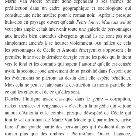
Marie Van Moere revient donc cependant à ses thèmes de
prédilection dans un cadre géographique et sociologique qui
constitue une riche matière pour le roman noir. Après le presque
huis-clos en paysage ouvert qu’était
Petite louve
,
Mauvais œil
se
veut plus ample et fait intervenir toute une galerie de personnages
aux intérêts bien entendus divergents quand ils ne sont pas tout
simplement amenés à se heurter violemment. Au milieu de cela
les personnages de Cécile et Antonia émergent et s’opposent : la
première lutte avec la dernière énergie contre les poids qui la tirent
vers le fond et les courants qui sapent l’autorité qu’elle est censée
avoir, la seconde joue activement de sa passivité dans l’espoir que
les événements se plieront au destin dont elle espère bénéficier.
Mais cela ne peut se faire sans la destruction au moins partielle de
ce qui les entoure et de ce qu’elles sont.
Derrière l’intrigue assez classique dans le genre – corruption,
racket, menaces et vengeances – c’est bien la tragédie qui se joue
autour d’Antonia et le combat presque désespéré de Cécile qui
font le sel du roman de Marie Van Moere qui, par ailleurs, arrive
faire d’une grande partie des personnages qui évoluent dans ce
roman plus que des ombres : Pierre-Ours, Ottavi, Lagadec,