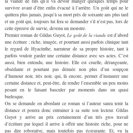
la viande de rats qu’il va devoir manger quelques temps pour
survivre avant d’être enfin évacué à l’arrière. Un goût qui ne le
quittera plus jamais, jusqu’à sa mort près de soixante ans plus tard
et un goût qui, toujours lui fera se demander s’il n’est pas, lors de
cette épreuve de survie, devenu un monstre.
Premier roman de Gildas Guyot,
Le goût de la viande
est d’abord
une écriture ; riche, imagée, et pourtant aussi parfois clinique tant
le regard de Hyacinthe, narrateur de sa propre histoire, tant à
parfois vouloir garder une certaine distance avec ses actes. C’est
aussi, bien entendu, une histoire. Elle est cruelle, dérangeante,
obsédante et pourtant pas dénuée non plus d’un soupçon
d’humour noir, très noir, qui, là encore, permet d’instaurer une
certaine distance et, peut-être, de rendre l’ensemble un peu moins
pesant en le faisant basculer par moments dans un quasi
burlesque.
On se demande en abordant ce roman si l’auteur saura tenir la
distance et pourra donc entrainer à sa suite son lecteur. Gildas
Guyot y arrive au prix certainement d’un très gros travail
d’écriture par lequel il arrive à offrir une histoire riche, pour ne
pas dire roborative, mais toutefois pas écœurante. Et, vu la