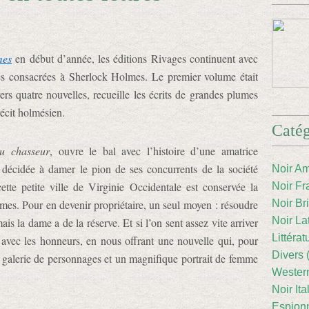
mes
en début d’année, les éditions Rivages continuent avec
es consacrées à Sherlock Holmes. Le premier volume était
vers quatre nouvelles, recueille les écrits de grandes plumes
récit holmésien.
Catég
u chasseur
, ouvre le bal avec l’histoire d’une amatrice
décidée à damer le pion de ses concurrents de la société
Noir Am
tte petite ville de Virginie Occidentale est conservée la
Noir Fr
es. Pour en devenir propriétaire, un seul moyen : résoudre
Noir Br
Noir La
s la dame a de la réserve. Et si l’on sent assez vite arriver
Littéra
avec les honneurs, en nous offrant une nouvelle qui, pour
Divers 
e galerie de personnages et un magnifique portrait de femme
Western
Noir Ita
Espion