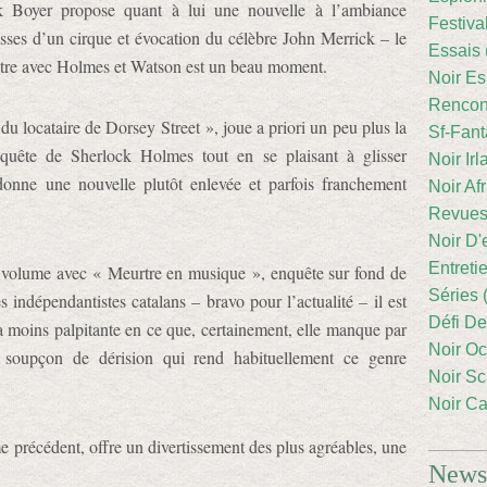
k Boyer propose quant à lui une nouvelle à l’ambiance
Festiva
lisses d’un cirque et évocation du célèbre John Merrick – le
Essais 
tre avec Holmes et Watson est un beau moment.
Noir Es
Rencont
 locataire de Dorsey Street », joue a priori un peu plus la
Sf-Fant
nquête de Sherlock Holmes tout en se plaisant à glisser
Noir Irl
 donne une nouvelle plutôt enlevée et parfois franchement
Noir Afr
Revues
Noir D'
Entreti
 volume avec « Meurtre en musique », enquête sur fond de
Séries 
ndépendantistes catalans – bravo pour l’actualité – il est
Défi De
la moins palpitante en ce que, certainement, elle manque par
Noir Oc
e soupçon de dérision qui rend habituellement ce genre
Noir Sc
Noir Ca
e précédent, offre un divertissement des plus agréables, une
Newsl