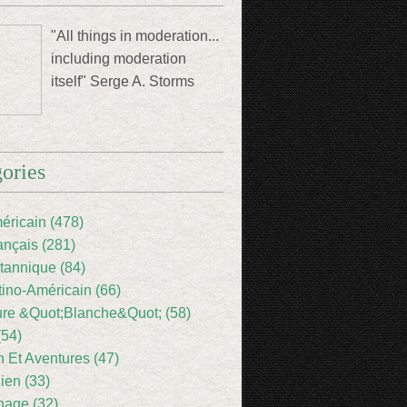
"All things in moderation...
including moderation
itself" Serge A. Storms
ories
éricain (478)
ançais (281)
itannique (84)
tino-Américain (66)
ture &Quot;Blanche&Quot; (58)
(54)
 Et Aventures (47)
lien (33)
nage (32)