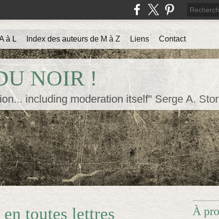
A à L
Index des auteurs de M à Z
Liens
Contact
U NOIR !
ion... including moderation itself" Serge A. Sto
en toutes lettres
À pr