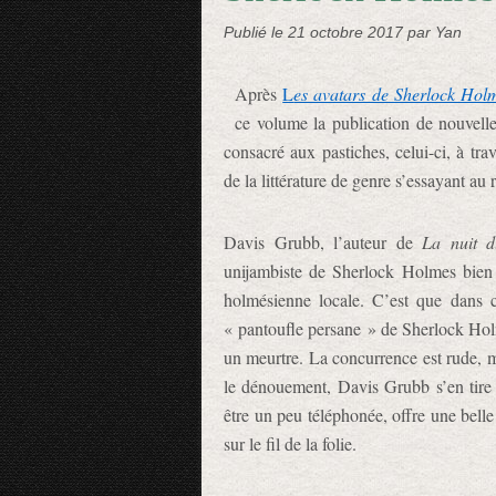
Publié le
21 octobre 2017
par Yan
Après
L
es avatars de Sherlock Hol
ce volume la publication de nouvell
consacré aux pastiches, celui-ci, à tra
de la littérature de genre s’essayant au 
Davis Grubb, l’auteur de
La nuit d
unijambiste de Sherlock Holmes bien 
holmésienne locale. C’est que dans ce
« pantoufle persane » de Sherlock Holm
un meurtre. La concurrence est rude, mai
le dénouement, Davis Grubb s’en tire 
être un peu téléphonée, offre une bell
sur le fil de la folie.