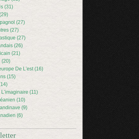
ls (31)
(29)
pagnol (27)
res (27)
astique (27)
andais (26)
icain (21)
 (20)
europe De L'est (16)
ens (15)
(14)
 L'imaginaire (11)
éanien (10)
andinave (9)
nadien (6)
etter