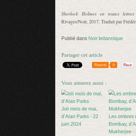
Sherlock Holmes en toutes lettres
Rivages/Noir, 2017. Traduit par Frédér
Publié dans
Noir britannique
Partager cet article
Repost
0
Vous aimerez aussi :
Joli mois de mai,
d’Alan Parks - 22
Les ombres 
juin 2024
Bombay, d’A
Mukherjee -