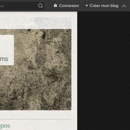
Connexion
+
Créer mon blog
rms
opos