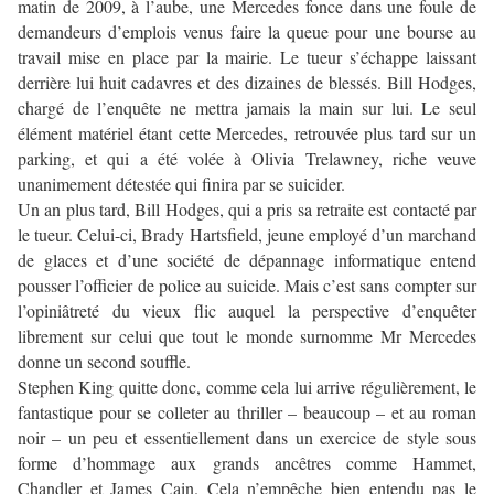
matin de 2009, à l’aube, une Mercedes fonce dans une foule de
demandeurs d’emplois venus faire la queue pour une bourse au
travail mise en place par la mairie. Le tueur s’échappe laissant
derrière lui huit cadavres et des dizaines de blessés. Bill Hodges,
chargé de l’enquête ne mettra jamais la main sur lui. Le seul
élément matériel étant cette Mercedes, retrouvée plus tard sur un
parking, et qui a été volée à Olivia Trelawney, riche veuve
unanimement détestée qui finira par se suicider.
Un an plus tard, Bill Hodges, qui a pris sa retraite est contacté par
le tueur. Celui-ci, Brady Hartsfield, jeune employé d’un marchand
de glaces et d’une société de dépannage informatique entend
pousser l’officier de police au suicide. Mais c’est sans compter sur
l’opiniâtreté du vieux flic auquel la perspective d’enquêter
librement sur celui que tout le monde surnomme Mr Mercedes
donne un second souffle.
Stephen King quitte donc, comme cela lui arrive régulièrement, le
fantastique pour se colleter au thriller – beaucoup – et au roman
noir – un peu et essentiellement dans un exercice de style sous
forme d’hommage aux grands ancêtres comme Hammet,
Chandler et James Cain. Cela n’empêche bien entendu pas le