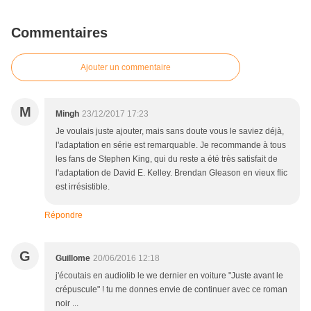
Commentaires
Ajouter un commentaire
M
Mingh
23/12/2017 17:23
Je voulais juste ajouter, mais sans doute vous le saviez déjà,
l'adaptation en série est remarquable. Je recommande à tous
les fans de Stephen King, qui du reste a été très satisfait de
l'adaptation de David E. Kelley. Brendan Gleason en vieux flic
est irrésistible.
Répondre
G
Guillome
20/06/2016 12:18
j'écoutais en audiolib le we dernier en voiture "Juste avant le
crépuscule" ! tu me donnes envie de continuer avec ce roman
noir ...