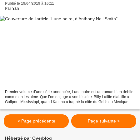
Publié le 19/04/2019 à 16:11
Par
Yan
Premier volume d’une série annoncée, Lune noire est un roman bien débile
comme on les aime. Que l’on en juge à son histoire. Billy Lafitte était flic à
Gulfport, Mississippi, quand Katrina a frappé la côte du Golfe du Mexique et
il a mis beaucoup de cœur...
< Page précédente
Page suivante >
Hébergé par Overblog