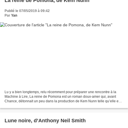
La reine de Pomona, de Kem Nunn
Publié le 07/05/2019 à 09:42
Par
Yan
Lu y a bien longtemps, relu récemment pour préparer une rencontre à la
Machine à Lire, La reine de Pomona est un roman doux-amer qui, avant
Chance, détonnait un peu dans la production de Kem Nunn telle qu’elle est
connue en France, c’est-à-dire à travers...
Lune noire, d’Anthony Neil Smith