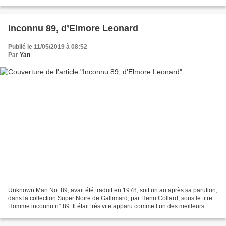
comprenais pas à l’époque, c’est...
Inconnu 89, d’Elmore Leonard
Publié le 11/05/2019 à 08:52
Par
Yan
Unknown Man No. 89, avait été traduit en 1978, soit un an après sa parution,
dans la collection Super Noire de Gallimard, par Henri Collard, sous le titre
Homme inconnu n° 89. Il était très vite apparu comme l’un des meilleurs
romans d’un Elmore Leonard...