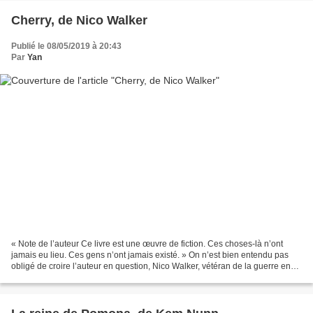
Cherry, de Nico Walker
Publié le 08/05/2019 à 20:43
Par
Yan
« Note de l’auteur Ce livre est une œuvre de fiction. Ces choses-là n’ont
jamais eu lieu. Ces gens n’ont jamais existé. » On n’est bien entendu pas
obligé de croire l’auteur en question, Nico Walker, vétéran de la guerre en
Irak, héroïnomane et emprisonné...