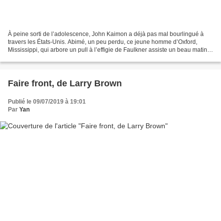
À peine sorti de l’adolescence, John Kaimon a déjà pas mal bourlingué à
travers les États-Unis. Abimé, un peu perdu, ce jeune homme d’Oxford,
Mississippi, qui arbore un pull à l’effigie de Faulkner assiste un beau matin à
un étrange spectacle sur une...
Faire front, de Larry Brown
Publié le 09/07/2019 à 19:01
Par
Yan