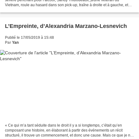
Vietnam, roule au hasard dans son pick-up, traîne à droite et à gauche, et
écume les bars. Jusqu’au jour où il croise...
L’Empreinte, d’Alexandria Marzano-Lesnevich
Publié le 17/05/2019 à 15:48
Par
Yan
« Ce qui m’a tant séduite dans le droit il y a si longtemps, c’était qu’en
composant une histoire, en élaborant à partir des événements un récit
structuré, il trouve un commencement, et donc une cause. Mais ce que je ne