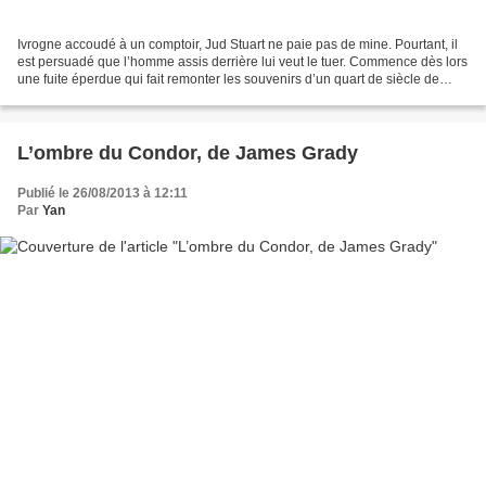
Ivrogne accoudé à un comptoir, Jud Stuart ne paie pas de mine. Pourtant, il
est persuadé que l’homme assis derrière lui veut le tuer. Commence dès lors
une fuite éperdue qui fait remonter les souvenirs d’un quart de siècle de
mauvais coups et de missions...
L’ombre du Condor, de James Grady
Publié le 26/08/2013 à 12:11
Par
Yan