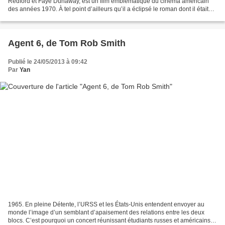
Redford et Faye Dunaway, est un film emblématique du cinéma américain
des années 1970. À tel point d’ailleurs qu’il a éclipsé le roman dont il était
tiré, Les six jours du Condor...
Agent 6, de Tom Rob Smith
Publié le 24/05/2013 à 09:42
Par
Yan
1965. En pleine Détente, l’URSS et les États-Unis entendent envoyer au
monde l’image d’un semblant d’apaisement des relations entre les deux
blocs. C’est pourquoi un concert réunissant étudiants russes et américains