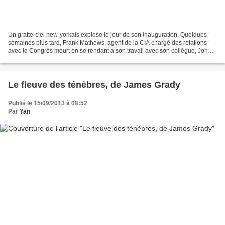
Un gratte-ciel new-yorkais explose le jour de son inauguration. Quelques
semaines plus tard, Frank Mathews, agent de la CIA chargé des relations
avec le Congrès meurt en se rendant à son travail avec son collègue, John
Lang. Si la thèse d’une balle perdue...
Le fleuve des ténèbres, de James Grady
Publié le 15/09/2013 à 08:52
Par
Yan