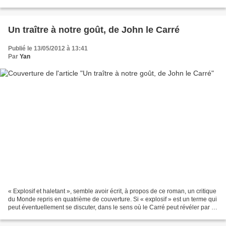
est organisé au siège de l’ONU à New...
Un traître à notre goût, de John le Carré
Publié le 13/05/2012 à 13:41
Par
Yan
« Explosif et haletant », semble avoir écrit, à propos de ce roman, un critique
du Monde repris en quatrième de couverture. Si « explosif » est un terme qui
peut éventuellement se discuter, dans le sens où le Carré peut révéler par le
biais de la fiction...