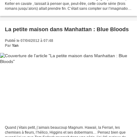
Keller en cavale , laissait à penser que, peut-être, cette courte série (trois
romans jusqu’alors) allait prendre fin. C’était sans compter sur l’imagination
de Lawrence Block et...
La petite maison dans Manhattan : Blue Bloods
Publié le 07/04/2012 à 07:48
Par
Yan
Quand j’étais petit, j’aimais beaucoup Magnum. Hawaii, la Ferrari, les
chemises à fleurs, l’hélico, Higgins et ses dobermans… Pensez bien que