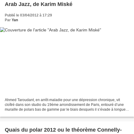
Arab Jazz, de Karim Miské
Publié le 03/04/2012 à 17:29
Par
Yan
Ahmed Taroudant, en arrêt-maladie pour une dépression chronique, vit
cloîtré dans son studio du 19ème arrondissement de Paris, entouré d’une
muraille de polars bas de gamme par le biais desquels il s’évade à longueur
de journée. Jusqu’au jour où Laura,...
Quais du polar 2012 ou le théorème Connelly-