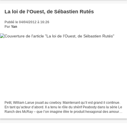
La loi de l’Ouest, de Sébastien Rutés
Publié le 04/04/2012 à 16:26
Par
Yan
Petit, William Larue jouait au cowboy. Maintenant qu’il est grand il continue.
En tant qu’acteur d’abord. Il a tenu le rôle du shérif Peabody dans la série Le
Ranch des McRay – que l’on imagine être le produit hexagonal des amours
contre nature de Bonanza...