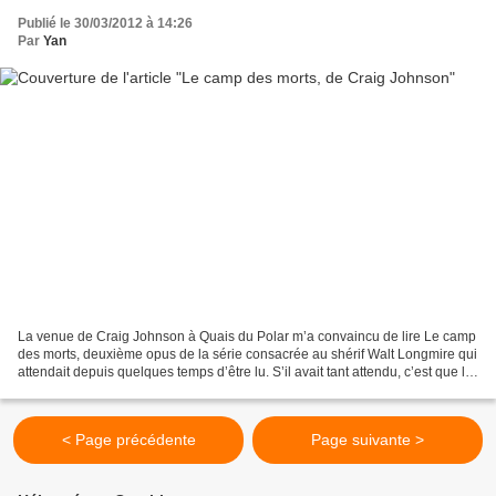
Publié le 30/03/2012 à 14:26
Par
Yan
La venue de Craig Johnson à Quais du Polar m’a convaincu de lire Le camp
des morts, deuxième opus de la série consacrée au shérif Walt Longmire qui
attendait depuis quelques temps d’être lu. S’il avait tant attendu, c’est que le
premier titre de cette...
< Page précédente
Page suivante >