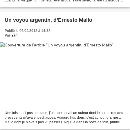
quand j’ai vu que Tom Selleck revenait dans une série, j’ai été curieux de
voir ce que cela pouvait donner. J’ai...
Un voyou argentin, d’Ernesto Mallo
Publié le 06/04/2012 à 14:38
Par
Yan
Une fois n’est pas coutume, j’attrape au vol un auteur dont le ou les romans
précédents m’avaient échappés. Aujourd’hui, donc, c’est au tour d’Ernesto
Mallo dont je n’avais pas vu passer L’Aiguille dans la botte de foin, publié en
France en 2009. Peut-être...