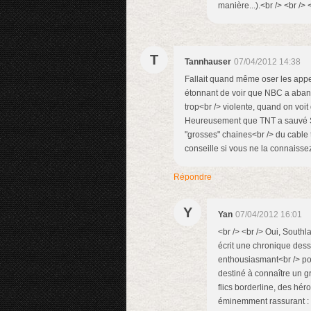
manière...).<br /> <br /> 
T
Tannhauser
07/04/2012 14:38
Fallait quand même oser les appel
étonnant de voir que NBC a aband
trop<br /> violente, quand on voit
Heureusement que TNT a sauvé Sou
"grosses" chaines<br /> du cable
conseille si vous ne la connaiss
Répondre
Y
Yan
07/04/2012 16:01
<br /> <br /> Oui, Southl
écrit une chronique des
enthousiasmant<br /> pou
destiné à connaître un g
flics borderline, des hér
éminemment rassurant : c