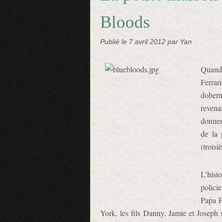
Bloods
Publié le
7 avril 2012
par Yan
Quand
Ferra
dober
revenai
donner
de la
(trois
L’hist
polici
Papa F
York, les fils Danny, Jamie et Joseph 