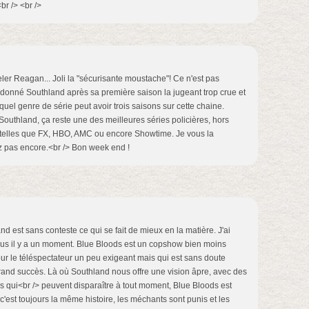
<br /> <br />
er Reagan... Joli la "sécurisante moustache"! Ce n'est pas
onné Southland après sa première saison la jugeant trop crue et
 quel genre de série peut avoir trois saisons sur cette chaine.
thland, ça reste une des meilleures séries policières, hors
 telles que FX, HBO, AMC ou encore Showtime. Je vous la
ez pas encore.<br /> Bon week end !
and est sans conteste ce qui se fait de mieux en la matière. J'ai
sus il y a un moment. Blue Bloods est un copshow bien moins
r le téléspectateur un peu exigeant mais qui est sans doute
rand succès. Là où Southland nous offre une vision âpre, avec des
os qui<br /> peuvent disparaître à tout moment, Blue Bloods est
'est toujours la même histoire, les méchants sont punis et les