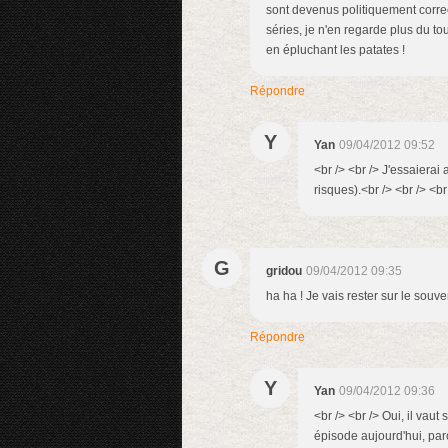
sont devenus politiquement correct,
séries, je n'en regarde plus du tou
en épluchant les patates !
Répondre
Y
Yan
09/04/2012 09:52
<br /> <br /> J'essaierai
risques).<br /> <br /> <br
G
gridou
09/04/2012 09:35
ha ha ! Je vais rester sur le souv
Répondre
Y
Yan
09/04/2012 09:36
<br /> <br /> Oui, il vau
épisode aujourd'hui, par