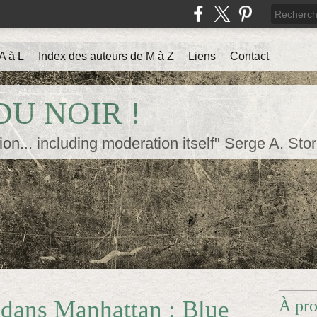
A à L
Index des auteurs de M à Z
Liens
Contact
U NOIR !
ion... including moderation itself" Serge A. Sto
 dans Manhattan : Blue
À pr