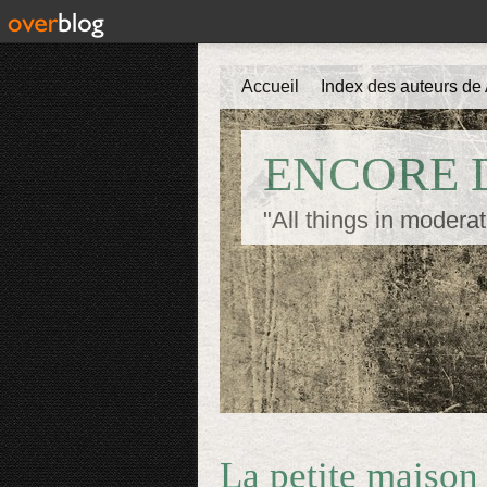
Accueil
Index des auteurs de 
ENCORE D
"All things in moderat
La petite maison