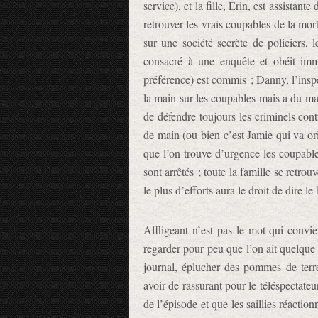
service), et la fille, Erin, est assistant
retrouver les vrais coupables de la mort
sur une société secrète de policiers,
consacré à une enquête et obéit im
préférence) est commis ; Danny, l’inspe
la main sur les coupables mais a du mal
de défendre toujours les criminels con
de main (ou bien c’est Jamie qui va or
que l’on trouve d’urgence les coupable
sont arrêtés ; toute la famille se retro
le plus d’efforts aura le droit de dire le
Affligeant n’est pas le mot qui convi
regarder pour peu que l’on ait quelque 
journal, éplucher des pommes de terr
avoir de rassurant pour le téléspectateu
de l’épisode et que les saillies réacti