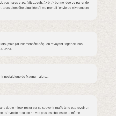
 trop lisses et parfaits...beuh...).<br /> bonne idée de parler de
t, alors alors être aiguillée s'il me prenait l'envie de m'y remettre
 alors (mais j'ai tellement été déçu en revoyant l'Agence tous
 /> <br />
enir nostalgique de Magnum alors...
t sans doute mieux rester sur ce souvenir (gaffe à ne pas revoir un
ce qu'avec le recul on ne voit plus les choses de la même