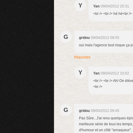
Y
Yan
09/04/2012 20:31
<br /> <br /> hé hé<br /> 
G
gridou
09/04/2012 09:55
oui mais l'agence tout risque ça pu
Répondre
Y
Yan
09/04/2012 10:02
<br /> <br /> Ah! On élève
<br />
G
gridou
09/04/2012 09:45
Pas Sûre...J'ai revu quelques épis
meilleure série de tous les temp
d'humour et un côté "arnaqueur", u