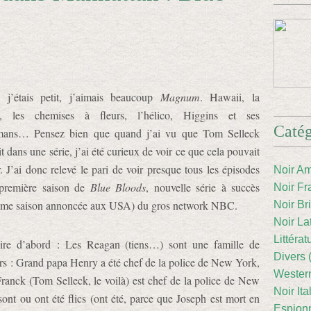
 j’étais petit, j’aimais beaucoup
Magnum
. Hawaii, la
ri, les chemises à fleurs, l’hélico, Higgins et ses
Catég
mans… Pensez bien que quand j’ai vu que Tom Selleck
t dans une série, j’ai été curieux de voir ce que cela pouvait
. J’ai donc relevé le pari de voir presque tous les épisodes
Noir Am
 première saison de
Blue Bloods
, nouvelle série à succès
Noir Fr
ième saison annoncée aux USA) du gros network NBC.
Noir Br
Noir La
Littéra
oire d’abord : Les Reagan (tiens…) sont une famille de
Divers 
ers : Grand papa Henry a été chef de la police de New York,
Western
ranck (Tom Selleck, le voilà) est chef de la police de New
Noir Ita
sont ou ont été flics (ont été, parce que Joseph est mort en
Espion