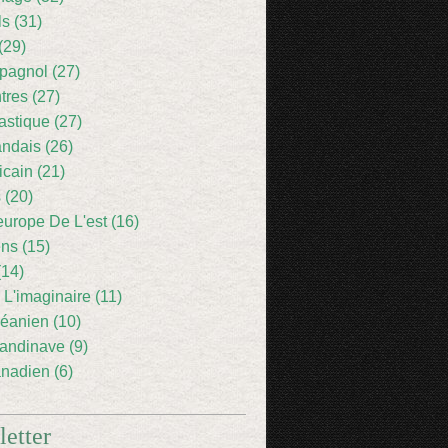
ls (31)
(29)
pagnol (27)
res (27)
astique (27)
andais (26)
icain (21)
 (20)
europe De L'est (16)
ens (15)
(14)
 L'imaginaire (11)
éanien (10)
andinave (9)
nadien (6)
etter