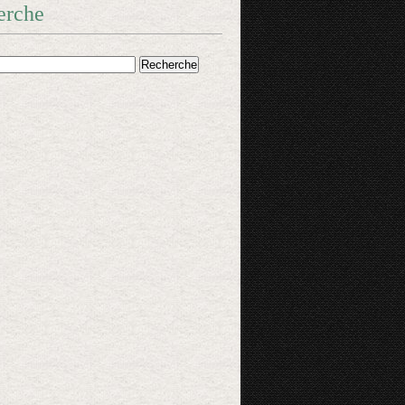
erche