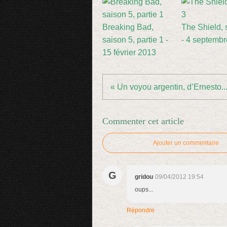
Breaking Bad,
The Shield, 
saison 5, partie 1 -
- 4 septemb
15 février 2013
« Un voyou argentin, d’Ernesto..
Commenter cet article
Ajouter un commentaire
G
gridou
09/04/2012 19:54
oups...
Répondre