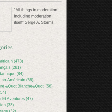
"All things in moderation...
including moderation
itself" Serge A. Storms
ories
éricain (478)
ançais (281)
itannique (84)
tino-Américain (66)
ture &Quot;Blanche&Quot; (58)
(54)
 Et Aventures (47)
lien (33)
nage (32)