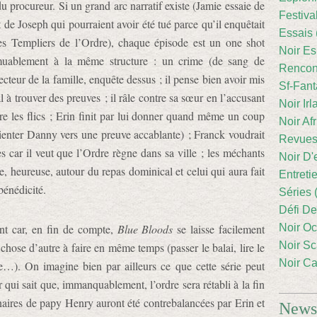
e du procureur. Si un grand arc narratif existe (Jamie essaie de
Festiva
 de Joseph qui pourraient avoir été tué parce qu’il enquêtait
Essais 
 les Templiers de l’Ordre), chaque épisode est un one shot
Noir Es
muablement à la même structure : un crime (de sang de
Rencont
cteur de la famille, enquête dessus ; il pense bien avoir mis
Sf-Fant
 à trouver des preuves ; il râle contre sa sœur en l’accusant
Noir Irl
tre les flics ; Erin finit par lui donner quand même un coup
Noir Afr
ienter Danny vers une preuve accablante) ; Franck voudrait
Revues
s car il veut que l’Ordre règne dans sa ville ; les méchants
Noir D'
uve, heureuse, autour du repas dominical et celui qui aura fait
Entreti
 bénédicité.
Séries 
Défi De
ent car, en fin de compte,
Blue Bloods
se laisse facilement
Noir Oc
Noir Sc
chose d’autre à faire en même temps (passer le balai, lire le
Noir Ca
e…). On imagine bien par ailleurs ce que cette série peut
r qui sait que, immanquablement, l’ordre sera rétabli à la fin
onnaires de papy Henry auront été contrebalancées par Erin et
Newsl