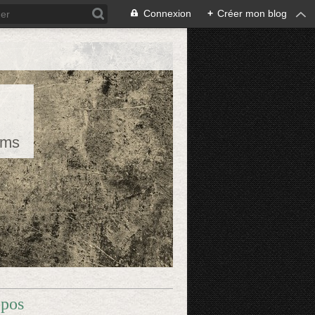
Connexion
+
Créer mon blog
rms
opos