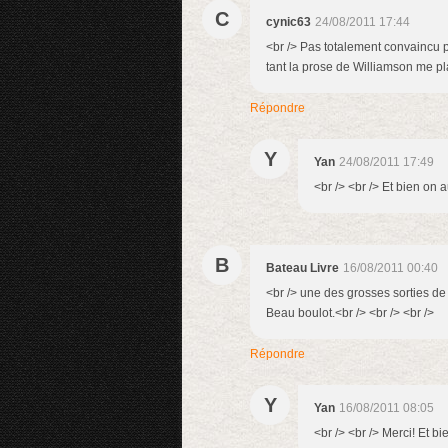
C
cynic63
24/08/2011 17:44
<br /> Pas totalement convaincu pa
tant la prose de Williamson me plaî
Répondre
Y
Yan
24/08/2011 17:49
<br /> <br /> Et bien on a
B
Bateau Livre
16/08/2011 00:40
<br /> une des grosses sorties de 
Beau boulot.<br /> <br /> <br />
Répondre
Y
Yan
16/08/2011 08:05
<br /> <br /> Merci! Et bi