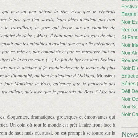
Festiva
 qui m’a un peu détruit la tête, c’est que je vénérais
Essais 
rès le peu que j’en savais, leurs idées n’étaient pas trop
Noir Es
r le travailleur, le gars qui bosse sur un chantier de
Rencont
foiré de riche ; Marx, il était pour tous les gars de chez
Sf-Fant
pensait que les minables n’avaient que ce qu’ils méritaient,
Noir Irl
rs par se relever, par conquérir et par se retrouver tout en
Noir Afr
aîtres de la basse-cour. (…) Le fait de lire ces deux Schleus
Revues
ais pas à décider si je voulais devenir le leader du plus
Noir D'
ire de l’humanité, ou bien le dictateur d’Oakland,
Monsieur
Entreti
un jour Monsieur le Boss, qu’est-ce que je penserais des
Séries 
e travailleur, qu’est-ce que je penserais du Boss ? Lire des
Défi De
Noir Oc
Noir Sc
Noir Ca
ies, éloquentes, dramatiques, grotesques et émouvantes qui
tier. Un coin où tout le monde est prêt à faire front face à
coin de haut mais où, aussi, on est prompt à se foutre sur la
Newsl