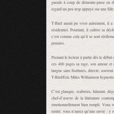
gueule à coup de démonte-pneu ou d
regard un peu trop appuyé sur une fille
T-Bird aurait pu vivre autrement, il 
résidentiel. Pourtant, il cultive sa dé
c’est comme cela qu’il se sent réellemen
pensées.
Prenant le lecteur à partie dès le début
ces 400 pages sa rage, son amour et 
langue sans fioritures, directe, souven
T-Bird/Eric Miles Williamson hypnotise 
C’est glauque, scabreux, hilarant, dég
chef-d’œuvre de la littérature conte
émotionnellement bien rempli. Vous vo
rentré, vous n’aurez qu’une envie : y 