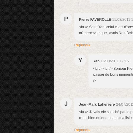
P
Pierre FAVEROLLE
15/08/2011 
<br /> Salut Yan, celui ci est d'ore
m'apercevoir que j'avais Noir Béto
Répondre
Y
Yan
15/08/2011 17:15
<br /> <br /> Bonjour Pi
passer de bons moments d
/>
J
Jean-Marc Laherrère
24/07/201
<br /> J'avais été scotché par le 
ci est bien entendu dans ma liste.<
Répondre