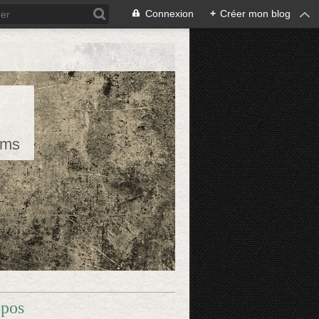
Connexion
+
Créer mon blog
rms
opos