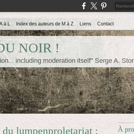
A à L
Index des auteurs de M à Z
Liens
Contact
U NOIR !
ion... including moderation itself" Serge A. Sto
 du lumpenproletariat :
À pr