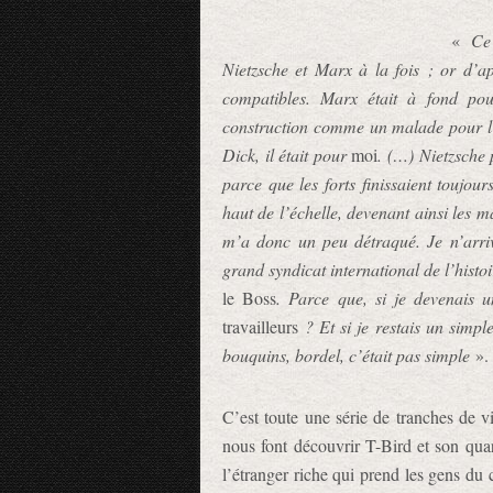
«
Ce
Nietzsche et Marx à la fois ; or d’ap
compatibles. Marx était à fond pou
construction comme un malade pour l’en
Dick, il était pour
moi
. (…) Nietzsche 
parce que les forts finissaient toujou
haut de l’échelle, devenant ainsi les m
m’a donc un peu détraqué. Je n’arriv
grand syndicat international de l’histo
le Boss
. Parce que, si je devenais 
travailleurs
? Et si je restais un simpl
bouquins, bordel, c’était pas simple
».
C’est toute une série de tranches de v
nous font découvrir T-Bird et son quar
l’étranger riche qui prend les gens du 