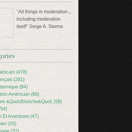
"All things in moderation...
including moderation
itself" Serge A. Storms
ories
éricain (478)
ançais (281)
itannique (84)
tino-Américain (66)
ture &Quot;Blanche&Quot; (58)
(54)
 Et Aventures (47)
lien (33)
nage (32)