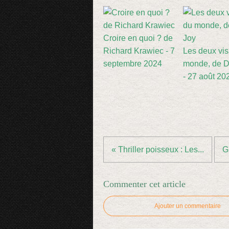
Croire en quoi ? de
Richard Krawiec - 7
Les deux vi
septembre 2024
monde, de D
- 27 août 20
« Thriller poisseux : Les...
G
Commenter cet article
Ajouter un commentaire