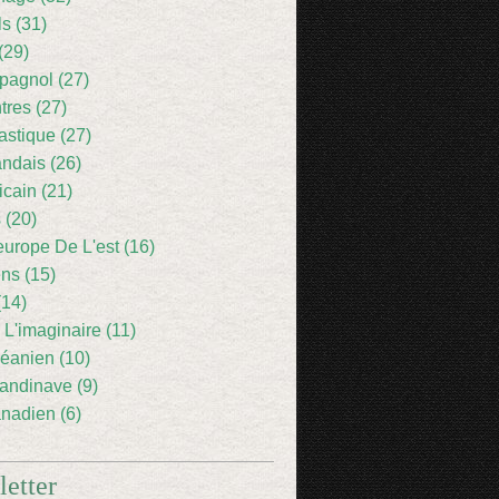
ls (31)
(29)
pagnol (27)
res (27)
astique (27)
andais (26)
icain (21)
 (20)
europe De L'est (16)
ens (15)
(14)
 L'imaginaire (11)
éanien (10)
andinave (9)
nadien (6)
etter