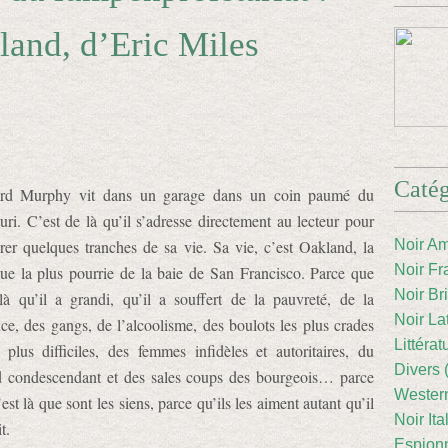
and, d’Eric Miles
Catég
ird Murphy vit dans un garage dans un coin paumé du
uri. C’est de là qu’il s’adresse directement au lecteur pour
ivrer quelques tranches de sa vie. Sa vie, c’est Oakland, la
Noir Am
Noir Fr
eue la plus pourrie de la baie de San Francisco. Parce que
Noir Br
 là qu’il a grandi, qu’il a souffert de la pauvreté, de la
Noir La
nce, des gangs, de l’alcoolisme, des boulots les plus crades
Littéra
s plus difficiles, des femmes infidèles et autoritaires, du
Divers 
d condescendant et des sales coups des bourgeois… parce
Western
est là que sont les siens, parce qu’ils les aiment autant qu’il
Noir Ita
t.
Espion