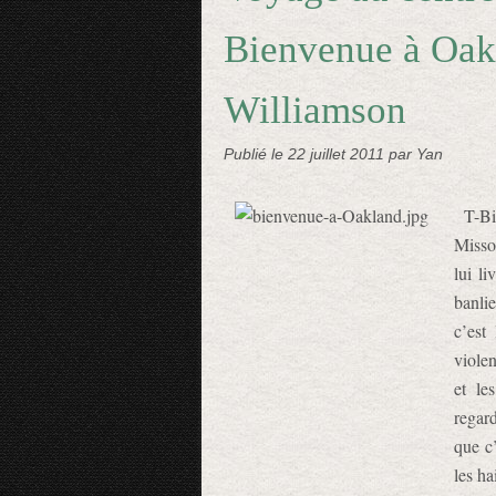
Bienvenue à Oakl
Williamson
Publié le
22 juillet 2011
par Yan
T-B
Misso
lui l
banli
c’est
viole
et le
regar
que c’
les hai