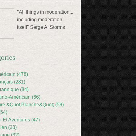
"All things in moderation...
including moderation
itself" Serge A. Storms
ories
éricain (478)
ançais (281)
itannique (84)
tino-Américain (66)
ture &Quot;Blanche&Quot; (58)
(54)
 Et Aventures (47)
lien (33)
nage (32)