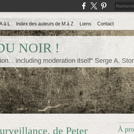
A à L
Index des auteurs de M à Z
Liens
Contact
U NOIR !
ion... including moderation itself" Serge A. Sto
rveillance, de Peter
À pr