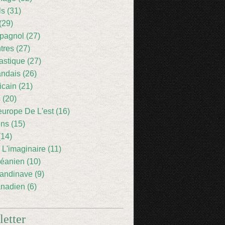
ls (31)
(29)
pagnol (27)
res (27)
astique (27)
andais (26)
icain (21)
 (20)
europe De L'est (16)
ens (15)
(14)
 L'imaginaire (11)
éanien (10)
andinave (9)
nadien (6)
etter