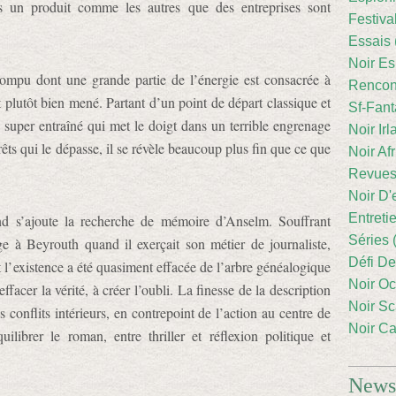
ors un produit comme les autres que des entreprises sont
Festiva
Essais 
Noir Es
ompu dont une grande partie de l’énergie est consacrée à
Rencont
t plutôt bien mené. Partant d’un point de départ classique et
Sf-Fant
super entraîné qui met le doigt dans un terrible engrenage
Noir Irl
érêts qui le dépasse, il se révèle beaucoup plus fin que ce que
Noir Afr
Revues
Noir D'
Entreti
d s’ajoute la recherche de mémoire d’Anselm. Souffrant
Séries 
ge à Beyrouth quand il exerçait son métier de journaliste,
Défi De
 l’existence a été quasiment effacée de l’arbre généalogique
Noir Oc
effacer la vérité, à créer l’oubli. La finesse de la description
Noir Sc
conflits intérieurs, en contrepoint de l’action au centre de
Noir Ca
ilibrer le roman, entre thriller et réflexion politique et
Newsl