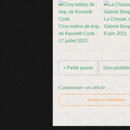
La Chasse, 
Cinq matins de trop,
Gabriel Ber
de Kenneth Cook -
8 juin 2021
17 juillet 2022
« Petite pause
Gros problèm
Commenter cet article
Ajouter un commentaire