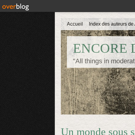
Accueil
Index des auteurs de 
ENCORE D
"All things in moderat
Un monde sous su