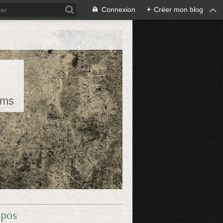
Connexion
+
Créer mon blog
rms
opos