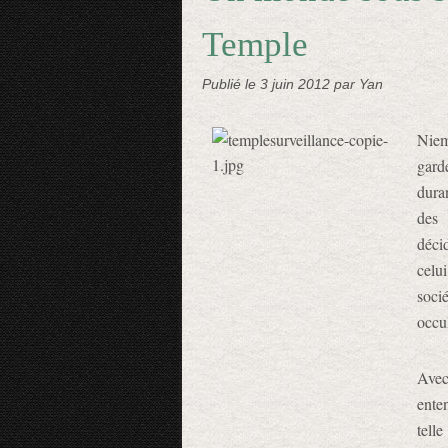
Temple
Publié le
3 juin 2012
par Yan
Niem
gard
duran
des 
déci
celu
socié
occul
Avec
ente
tel