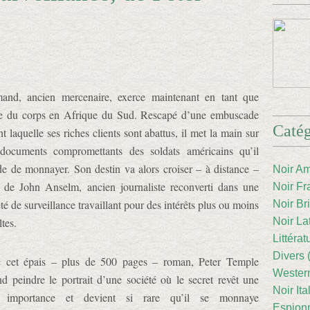
and, ancien mercenaire, exerce maintenant en tant que
e du corps en Afrique du Sud. Rescapé d’une embuscade
Catég
t laquelle ses riches clients sont abattus, il met la main sur
documents compromettants des soldats américains qu’il
de de monnayer. Son destin va alors croiser – à distance –
Noir Am
i de John Anselm, ancien journaliste reconverti dans une
Noir Fr
té de surveillance travaillant pour des intérêts plus ou moins
Noir Br
tes.
Noir La
Littéra
Divers 
 cet épais – plus de 500 pages – roman, Peter Temple
Western
nd peindre le portrait d’une société où le secret revêt une
Noir Ita
le importance et devient si rare qu’il se monnaye
Espion