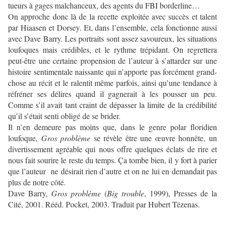
tueurs à gages malchanceux, des agents du FBI borderline…
On approche donc là de la recette exploitée avec succès et talent
par Hiaasen et Dorsey. Et, dans l’ensemble, cela fonctionne aussi
avec Dave Barry. Les portraits sont assez savoureux, les situations
loufoques mais crédibles, et le rythme trépidant. On regrettera
peut-être une certaine propension de l’auteur à s’attarder sur une
histoire sentimentale naissante qui n’apporte pas forcément grand-
chose au récit et le ralentit même parfois, ainsi qu’une tendance à
réfréner ses délires quand il gagnerait à les pousser un peu.
Comme s’il avait tant craint de dépasser la limite de la crédibilité
qu’il s’était senti obligé de se brider.
Il n’en demeure pas moins que, dans le genre polar floridien
loufoque,
Gros problème
se révèle être une œuvre honnête, un
divertissement agréable qui nous offre quelques éclats de rire et
nous fait sourire le reste du temps. Ça tombe bien, il y fort à parier
que l’auteur ne désirait rien d’autre et on ne lui en demandait pas
plus de notre côté.
Dave Barry,
Gros problème
(
Big trouble
, 1999), Presses de la
Cité, 2001. Rééd. Pocket, 2003. Traduit par Hubert Tézenas.