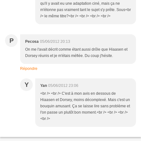
qu'il y avait eu une adaptation ciné, mais ça ne
m'étonne pas vraiment tant le sujet s'y prête. Sous<br
/> le même titre?<br /> <br /> <br /> <br />
P
Pecosa
05/06/2012 20:13
On me l'avait décrit comme étant aussi drôle que Hiaasen et
Dorsey réunis et je m'étais méfiée. Du coup j'hésite.
Répondre
Y
Yan
05/06/2012 23:06
<br /> <br /> C'est à mon avis en dessous de
Hiaasen et Dorsey, moins décomplexé. Mais c'est un
bouquin amusant. Ça se laisse lire sans problème et
l'on passe un plutôt bon moment.<br /> <br /> <br />
<br />