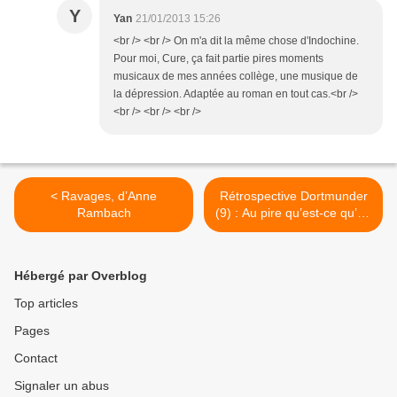
Y
Yan
21/01/2013 15:26
<br /> <br /> On m'a dit la même chose d'Indochine.
Pour moi, Cure, ça fait partie pires moments
musicaux de mes années collège, une musique de
la dépression. Adaptée au roman en tout cas.<br />
<br /> <br /> <br />
< Ravages, d’Anne
Rétrospective Dortmunder
Rambach
(9) : Au pire qu’est-ce qu’on
risque ? de Donald
Westlake >
Hébergé par Overblog
Top articles
Pages
Contact
Signaler un abus