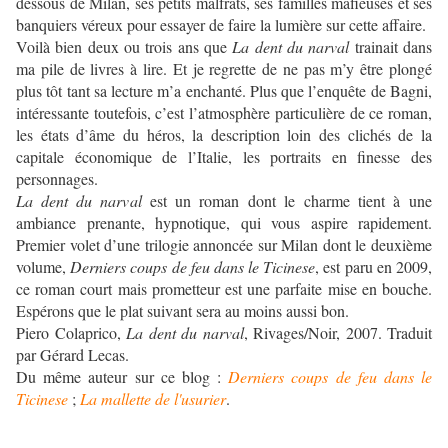
dessous de Milan, ses petits malfrats, ses familles mafieuses et ses
banquiers véreux pour essayer de faire la lumière sur cette affaire.
Voilà bien deux ou trois ans que
La dent du narval
trainait dans
ma pile de livres à lire. Et je regrette de ne pas m’y être plongé
plus tôt tant sa lecture m’a enchanté. Plus que l’enquête de Bagni,
intéressante toutefois, c’est l’atmosphère particulière de ce roman,
les états d’âme du héros, la description loin des clichés de la
capitale économique de l’Italie, les portraits en finesse des
personnages.
La dent du narval
est un roman dont le charme tient à une
ambiance prenante, hypnotique, qui vous aspire rapidement.
Premier volet d’une trilogie annoncée sur Milan dont le deuxième
volume,
Derniers coups de feu dans le Ticinese
, est paru en 2009,
ce roman court mais prometteur est une parfaite mise en bouche.
Espérons que le plat suivant sera au moins aussi bon.
Piero Colaprico,
La dent du narval
, Rivages/Noir, 2007. Traduit
par Gérard Lecas.
Du même auteur sur ce blog :
Derniers coups de feu dans le
Ticinese
;
La mallette de l'usurier
.