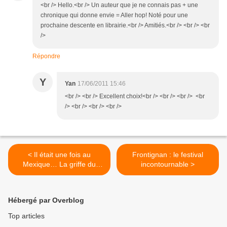
<br /> Hello.<br /> Un auteur que je ne connais pas + une
chronique qui donne envie = Aller hop! Noté pour une
prochaine descente en librairie.<br /> Amitiés.<br /> <br /> <br
/>
Répondre
Y
Yan
17/06/2011 15:46
<br /> <br /> Excellent choix!<br /> <br /> <br /> <br
/> <br /> <br /> <br />
< Il était une fois au
Frontignan : le festival
Mexique… La griffe du
incontournable >
chien, de Don Winslow
Hébergé par Overblog
Top articles