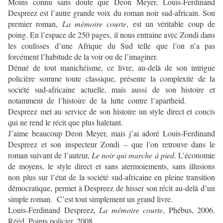
Moins connu sans doute que Deon Meyer, Louis-Ferdinand
Despreez est l’autre grande voix du roman noir sud-africain. Son
premier roman,
La mémoire courte
, est un véritable coup de
poing. En l’espace de 250 pages, il nous entraine avec Zondi dans
les coulisses d’une Afrique du Sud telle que l’on n’a pas
forcément l’habitude de la voir ou de l’imaginer.
Dénué de tout manichéisme, ce livre, au-delà de son intrigue
policière somme toute classique, présente la complexité de la
société sud-africaine actuelle, mais aussi de son histoire et
notamment de l’histoire de la lutte contre l’apartheid.
Despreez met au service de son histoire un style direct et concis
qui ne rend le récit que plus haletant.
J’aime beaucoup Deon Meyer, mais j’ai adoré Louis-Ferdinand
Despreez et son inspecteur Zondi – que l’on retrouve dans le
roman suivant de l’auteur,
Le noir qui marche à pied
. L’économie
de moyens, le style direct et sans atermoiements, sans illusions
non plus sur l’état de la société sud-africaine en pleine transition
démocratique, permet à Despreez de hisser son récit au-delà d’un
simple roman. C’est tout simplement un grand livre.
Louis-Ferdinand Despreez
, La mémoire courte
, Phébus, 2006.
Rééd. Points policier, 2008.