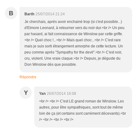
B
Barth
25/07/2014 21:24
Je cherchais, après avoir enchainé trop (si c'est possible...)
d'Elmore Leonard, à retourner vers du noir dur.<br /> Un peu
par hasard, ai fait connaissance de Winslow par cette griffe.
<br /> Quel choc !...<br /> Mais quel choc...<br /> C'est rare
mais je suis sorti étrangement amorphe de cette lecture. Un
peu comme après "Sympathy for the devil".<br /> C'est noir,
cru, violent. Une vraie claque.<br /> Depuis, je déguste du
Don Winslow dès que possible.
Répondre
Y
Yan
26/07/2014 16:08
<br /> <br /> C'est LE grand roman de Winslow. Les
autres, pour être sympathiques, sont tout de même
loin de ça (et certains sont carrément décevants).<br
/> <br /> <br /> <br />