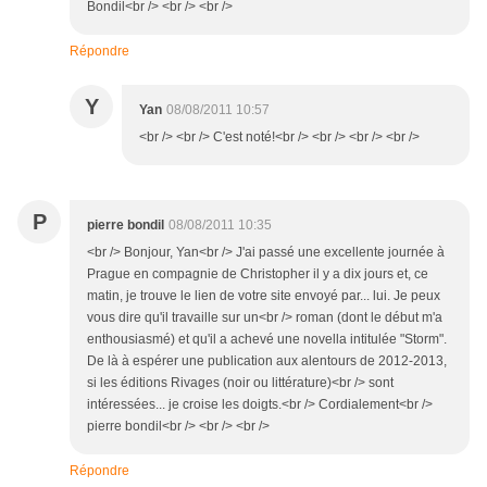
Bondil<br /> <br /> <br />
Répondre
Y
Yan
08/08/2011 10:57
<br /> <br /> C'est noté!<br /> <br /> <br /> <br />
P
pierre bondil
08/08/2011 10:35
<br /> Bonjour, Yan<br /> J'ai passé une excellente journée à
Prague en compagnie de Christopher il y a dix jours et, ce
matin, je trouve le lien de votre site envoyé par... lui. Je peux
vous dire qu'il travaille sur un<br /> roman (dont le début m'a
enthousiasmé) et qu'il a achevé une novella intitulée "Storm".
De là à espérer une publication aux alentours de 2012-2013,
si les éditions Rivages (noir ou littérature)<br /> sont
intéressées... je croise les doigts.<br /> Cordialement<br />
pierre bondil<br /> <br /> <br />
Répondre