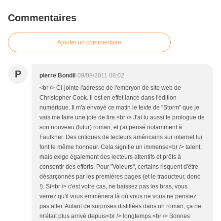
Commentaires
Ajouter un commentaire
P
pierre Bondil
09/08/2011 08:02
<br /> Ci-jointe l'adresse de l'embryon de site web de
Christopher Cook. Il est en effet lancé dans l'édition
numérique. Il m'a envoyé ce matin le texte de "Storm" que je
vais me faire une joie de lire.<br /> J'ai lu aussi le prologue de
son nouveau (futur) roman, et j'ai pensé notamment à
Faulkner. Des critiques de lecteurs américains sur internet lui
font le même honneur. Cela signifie un immense<br /> talent,
mais exige également des lecteurs attentifs et prêts à
consentir des efforts. Pour "Voleurs", certains risquent d'être
désarçonnés par les premières pages (et le traducteur, donc
!). Si<br /> c'est votre cas, ne baissez pas les bras, vous
verrez qu'il vous emmènera là où vous ne vous ne pensiez
pas aller. Autant de surprises distillées dans un roman, ça ne
m'était plus arrivé depuis<br /> longtemps.<br /> Bonnes