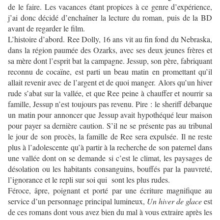
de le faire. Les vacances étant propices à ce genre d’expérience,
j’ai donc décidé d’enchaîner la lecture du roman, puis de la BD
avant de regarder le film.
L’histoire d’abord. Ree Dolly, 16 ans vit au fin fond du Nebraska,
dans la région paumée des Ozarks, avec ses deux jeunes frères et
sa mère dont l’esprit bat la campagne. Jessup, son père, fabriquant
reconnu de cocaïne, est parti un beau matin en promettant qu’il
allait revenir avec de l’argent et de quoi manger. Alors qu’un hiver
rude s’abat sur la vallée, et que Ree peine à chauffer et nourrir sa
famille, Jessup n’est toujours pas revenu. Pire : le sheriff débarque
un matin pour annoncer que Jessup avait hypothéqué leur maison
pour payer sa dernière caution. S’il ne se présente pas au tribunal
le jour de son procès, la famille de Ree sera expulsée. Il ne reste
plus à l’adolescente qu’à partir à la recherche de son paternel dans
une vallée dont on se demande si c’est le climat, les paysages de
désolation ou les habitants consanguins, bouffés par la pauvreté,
l’ignorance et le repli sur soi qui sont les plus rudes.
Féroce, âpre, poignant et porté par une écriture magnifique au
service d’un personnage principal lumineux,
Un hiver de glace
est
de ces romans dont vous avez bien du mal à vous extraire après les