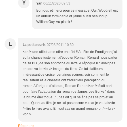
Y
Yan
06/11/2020 09:53
Bonjour, et merci pour ce message. Oui, Woodrell est
un auteur formidable et j'aime aussi beaucoup
William Gay. Au plaisir !
L
La petit souris
07/08/2011 10:30
<br /> une alléchante offre en effet !! Au Firn de Frontignan j'ai
eu la chance justement d'écouter Romain Renard nous parler
de sa BD , de son approche du livre. A l'époque il n'avait pas
encore vu les<br /> images du films. Ce fut d'ailleurs
intéressant de croiser certaines scènes, voir comment le
réalisateur et le cinéaste ont traduit leur perception du
roman.A l'origine d'ailleurs, Roman Renard<br /> était parti
pour faire l'adaptation du roman de James Lee Burke " dans
la brume électrique..." . pas dit qu'il ne ène pas se projet au
bout. Quant au film, je ne l'ai pas encore vu car je voulais<br
/> lire le livre avant. En tout cas un grand roman.<br /> <br />
<br />
Répondre