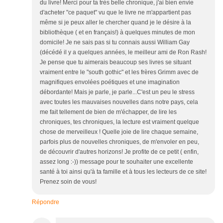
du livre! Merci pour ta très belle chronique, j'ai bien envie
d'acheter "ce paquet" vu que le livre ne m'appartient pas
même si je peux aller le chercher quand je le désire à la
bibliothèque ( et en français!) à quelques minutes de mon
domicile! Je ne sais pas si tu connais aussi William Gay
(décédé il y a quelques années, le meilleur ami de Ron Rash!
Je pense que tu aimerais beaucoup ses livres se situant
vraiment entre le "south gothic" et les frères Grimm avec de
magnifiques envolées poétiques et une imagination
débordante! Mais je parle, je parle...C'est un peu le stress
avec toutes les mauvaises nouvelles dans notre pays, cela
me fait tellement de bien de m'échapper, de lire les
chroniques, tes chroniques, la lecture est vraiment quelque
chose de merveilleux ! Quelle joie de lire chaque semaine,
parfois plus de nouvelles chroniques, de m'envoler en peu,
de découvrir d'autres horizons! Je profite de ce petit ( enfin,
assez long :-)) message pour te souhaiter une excellente
santé à toi ainsi qu'à ta famille et à tous les lecteurs de ce site!
Prenez soin de vous!
Répondre