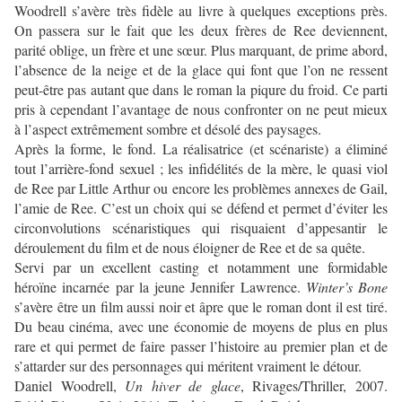
Woodrell s’avère très fidèle au livre à quelques exceptions près.
On passera sur le fait que les deux frères de Ree deviennent,
parité oblige, un frère et une sœur. Plus marquant, de prime abord,
l’absence de la neige et de la glace qui font que l’on ne ressent
peut-être pas autant que dans le roman la piqure du froid. Ce parti
pris à cependant l’avantage de nous confronter on ne peut mieux
à l’aspect extrêmement sombre et désolé des paysages.
Après la forme, le fond. La réalisatrice (et scénariste) a éliminé
tout l’arrière-fond sexuel ; les infidélités de la mère, le quasi viol
de Ree par Little Arthur ou encore les problèmes annexes de Gail,
l’amie de Ree. C’est un choix qui se défend et permet d’éviter les
circonvolutions scénaristiques qui risquaient d’appesantir le
déroulement du film et de nous éloigner de Ree et de sa quête.
Servi par un excellent casting et notamment une formidable
héroïne incarnée par la jeune Jennifer Lawrence.
Winter’s Bone
s’avère être un film aussi noir et âpre que le roman dont il est tiré.
Du beau cinéma, avec une économie de moyens de plus en plus
rare et qui permet de faire passer l’histoire au premier plan et de
s’attarder sur des personnages qui méritent vraiment le détour.
Daniel Woodrell,
Un hiver de glace
, Rivages/Thriller, 2007.