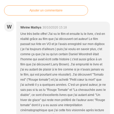
Ajouter un commentaire
W
Wivine Mathys
30/10/2020 15:18
Une très belle offre! J'ai vu le film et ensuite lu le livre, c'est en
réalité grâce au film que j'ai découvert cet auteur! Le film
passait sur Arte en VO et je l'avais enregistré sur mon digibox
( je l'ai toujours d'ailleurs ) puis j'ai voulu en savoir plus, c'et
comme ça que j'ai su qu'un certain Daniel Woordrell était
l'homme qui avait écrit cette histoire ( c'est aussi grâce à un
film que j'ai découvert Larry Brown). J'ai emprunté le livre et
j'ai eu autant de plaisir à le lire comme si je n'avais jamais vu
le film, qui est pourtant une réussite!). J'ai découvert "Tomato
red" ("Rouge tomate") et j'ai acheté "Petit cœur la mort" que
j'ai acheté il y a quelques années. C'est un grand auteur, je ne
sais pas si tu as lu "Rouge Tomate" et "La chevauchée avec le
diable", ce sont d'excellents livres que j'ai autant aimé "Un
hiver de glace" qui reste mon préféré de l'auteur avec "Rouge
tomate" dont il y a eu aussi une interprétation
cinématographique que j'ai cette fois visionnée après lecture