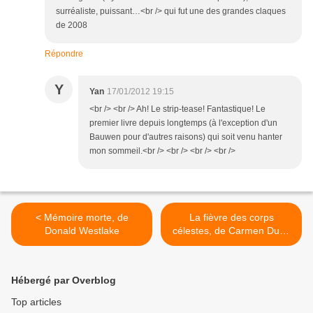
surréaliste, puissant…<br /> qui fut une des grandes claques
de 2008
Répondre
Y
Yan
17/01/2012 19:15
<br /> <br /> Ah! Le strip-tease! Fantastique! Le
premier livre depuis longtemps (à l'exception d'un
Bauwen pour d'autres raisons) qui soit venu hanter
mon sommeil.<br /> <br /> <br /> <br />
< Mémoire morte, de
La fièvre des corps
Donald Westlake
célestes, de Carmen Duca
>
Hébergé par Overblog
Top articles