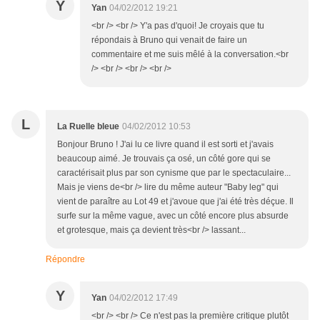
Y
Yan
04/02/2012 19:21
<br /> <br /> Y'a pas d'quoi! Je croyais que tu
répondais à Bruno qui venait de faire un
commentaire et me suis mêlé à la conversation.<br
/> <br /> <br /> <br />
L
La Ruelle bleue
04/02/2012 10:53
Bonjour Bruno ! J'ai lu ce livre quand il est sorti et j'avais
beaucoup aimé. Je trouvais ça osé, un côté gore qui se
caractérisait plus par son cynisme que par le spectaculaire...
Mais je viens de<br /> lire du même auteur "Baby leg" qui
vient de paraître au Lot 49 et j'avoue que j'ai été très déçue. Il
surfe sur la même vague, avec un côté encore plus absurde
et grotesque, mais ça devient très<br /> lassant...
Répondre
Y
Yan
04/02/2012 17:49
<br /> <br /> Ce n'est pas la première critique plutôt