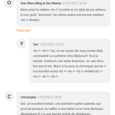
O
One More Blog in the Ghetto
17/01/2012 18:40
Merci pour la citation.<br /> Comme je l'ai déjà dit par ailleurs,
à mon goût, "Inversion" du même auteur est encore meilleur.
<br /> Amitiés
Répondre
Y
Yan
17/01/2012 19:13
<br /> <br /> Oui, tu me l'avais dit, mais j'avais déjà
commandé La confrérie chez Bibliosurf. Tout le
monde, d'ailleurs, me vante Inversion. Je vais donc
finir par le lire. Merci à toi pour la chronique qui<br />
m'a donnée envie.<br /> <br /> <br /> Amitiés<br />
<br /> <br /> <br />
C
christophe
17/01/2012 18:35
Oui, un excellent roman, une première partie superbe, qui
pourrait presque se suffire à elle-même et un livre étonnant,
dérangeant (il y a une sacrée scène de striptease),