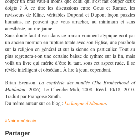
couper un bras vaut-il moins que celui qui s’est fait couper deux
doigts ? À ce titre les discussions entre Gous et Ramse, les
ravisseurs de Kline, véritables Dupond et Dupont façon puzzles
humains, ne peuvent que vous arracher, au minimum et sans
anesthésie, un rire jaune.
Sans doute faut-il voir dans ce roman vraiment atypique écrit par
un ancien mormon en rupture totale avec son Église, une parabole
sur la religion en général et sur la sienne en particulier. Tout au
plus regrettera-t-on une certaine baisse de rythme sur la fin, mais
voilà un livre qui mérite d’être lu tant, sous cet aspect rude, il se
révèle intelligent et obsédant. À lire à jeun, cependant.
Brian Evenson,
La confrérie des mutilés
(
The Brotherhood of
Mutilation
, 2006), Le Cherche Midi, 2008. Rééd. 10/18, 2010.
Traduit par Françoise Smith.
Du même auteur sur ce blog :
La langue d'Altmann
.
#Noir américain
Partager