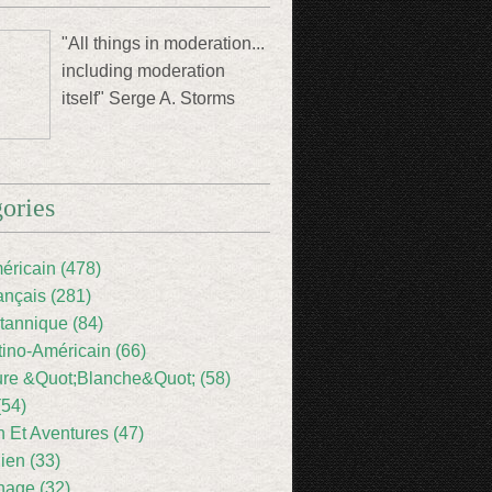
"All things in moderation...
including moderation
itself" Serge A. Storms
ories
éricain (478)
ançais (281)
itannique (84)
tino-Américain (66)
ture &Quot;Blanche&Quot; (58)
(54)
 Et Aventures (47)
lien (33)
nage (32)