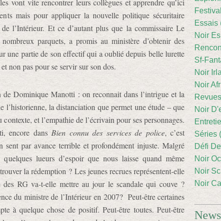
les vont vite rencontrer leurs collègues et apprendre qu’ici
Festiva
ents mais pour appliquer la nouvelle politique sécuritaire
Essais 
 de l’Intérieur. Et ce d’autant plus que la commissaire Le
Noir Es
 nombreux parquets, a promis au ministère d’obtenir des
Rencont
ur une partie de son effectif qui a oublié depuis belle lurette
Sf-Fant
n et non pas pour se servir sur son dos.
Noir Irl
Noir Afr
n de Dominique Manotti : on reconnait dans l’intrigue et la
Revues
e l’historienne, la distanciation que permet une étude – que
Noir D'
 contexte, et l’empathie de l’écrivain pour ses personnages.
Entreti
tti, encore dans
Bien connu des services de police
, c’est
Séries 
n sent par avance terrible et profondément injuste. Malgré
Défi De
ux quelques lueurs d’espoir que nous laisse quand même
Noir Oc
il trouver la rédemption ? Les jeunes recrues représentent-elle
Noir Sc
 des RG va-t-elle mettre au jour le scandale qui couve ?
Noir Ca
ence du ministre de l’Intérieur en 2007? Peut-être certaines
pte à quelque chose de positif. Peut-être toutes. Peut-être
Newsl