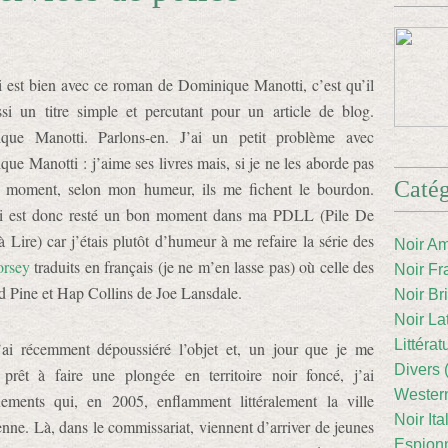
est bien avec ce roman de Dominique Manotti, c’est qu’il
ssi un titre simple et percutant pour un article de blog.
que Manotti. Parlons-en. J’ai un petit problème avec
ue Manotti : j’aime ses livres mais, si je ne les aborde pas
Catég
 moment, selon mon humeur, ils me fichent le bourdon.
ci est donc resté un bon moment dans ma PDLL (Pile De
à Lire) car j’étais plutôt d’humeur à me refaire la série des
Noir Am
rsey
traduits en français (je ne m’en lasse pas) où celle des
Noir Fr
 Pine et Hap Collins de Joe Lansdale.
Noir Br
Noir La
Littéra
j’ai récemment dépoussiéré l’objet et, un jour que je me
Divers 
 prêt à faire une plongée en territoire noir foncé, j’ai
Western
ements qui, en 2005, enflamment littéralement la ville
Noir Ita
enne. Là, dans le commissariat, viennent d’arriver de jeunes
Espion