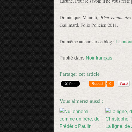
aucune. Pour le savoir, il ne vous reste
Dominique Manotti,
Bien connu des 
Gallimard, Folio Policier, 2011.
Du même auteur sur ce blog :
L'honora
Publié dans
Noir français
Partager cet article
Repost
0
Vous aimerez aussi :
La ligne, de