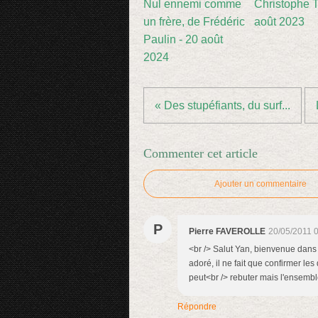
Nul ennemi comme
Christophe Ti
un frère, de Frédéric
août 2023
Paulin - 20 août
2024
« Des stupéfiants, du surf...
Commenter cet article
Ajouter un commentaire
P
Pierre FAVEROLLE
20/05/2011 
<br /> Salut Yan, bienvenue dans 
adoré, il ne fait que confirmer le
peut<br /> rebuter mais l'ensemble 
Répondre