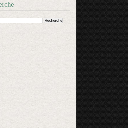
erche