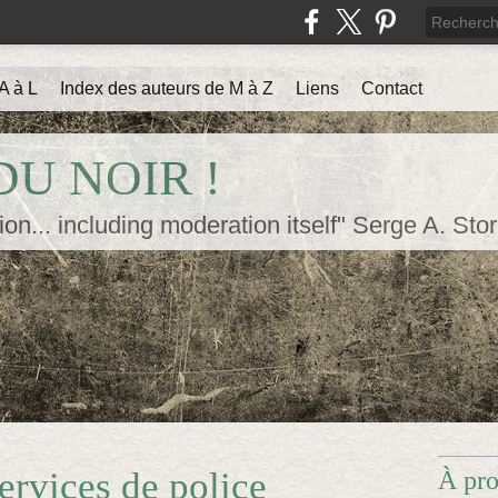
A à L
Index des auteurs de M à Z
Liens
Contact
U NOIR !
ion... including moderation itself" Serge A. Sto
ervices de police
À pr