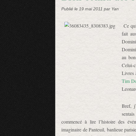
Publié le
19 mai 2011
par Yan
Ce qui 
fait au
Domini
Dominiq
au bon
Celui-
Livres 
Tim Do
Leonard
Bref, 
sentais
commencé à lire l’histoire des évén
imaginaire de Panteuil, banlieue parisi