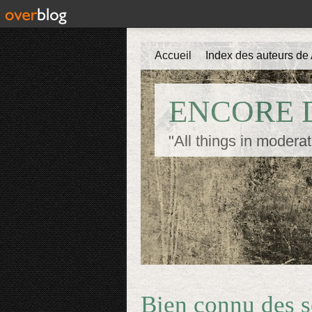
Accueil
Index des auteurs de 
ENCORE D
"All things in moderat
Bien connu des s