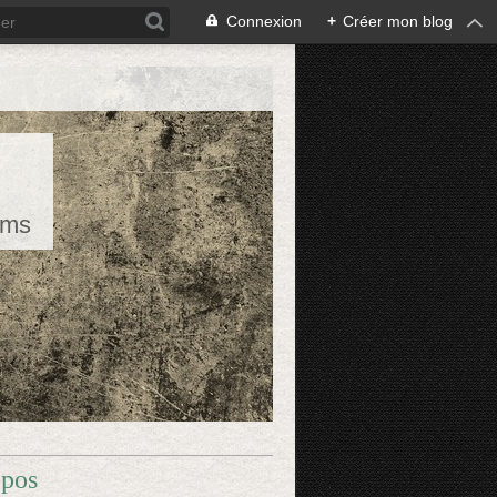
Connexion
+
Créer mon blog
rms
opos