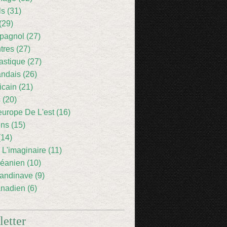
ls (31)
(29)
pagnol (27)
res (27)
astique (27)
andais (26)
icain (21)
 (20)
europe De L'est (16)
ens (15)
(14)
 L'imaginaire (11)
éanien (10)
andinave (9)
nadien (6)
etter