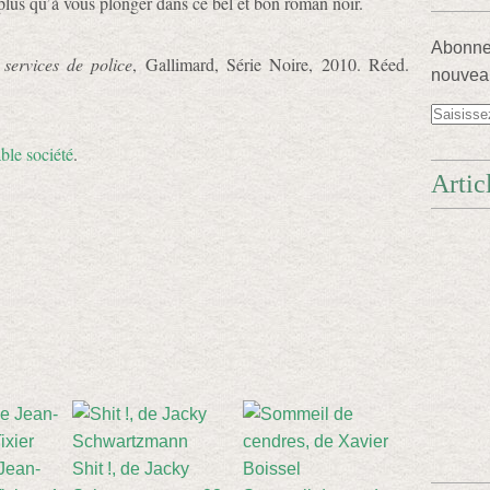
 plus qu’à vous plonger dans ce bel et bon roman noir.
Abonnez
services de police
, Gallimard, Série Noire, 2010. Réed.
nouveau
ble société
.
Artic
 Jean-
Shit !, de Jacky