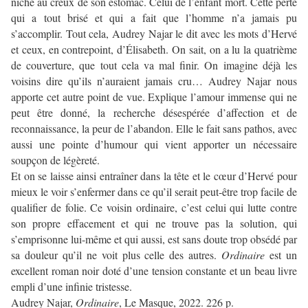
niché au creux de son estomac. Celui de l’enfant mort. Cette perte
qui a tout brisé et qui a fait que l’homme n’a jamais pu
s’accomplir. Tout cela, Audrey Najar le dit avec les mots d’Hervé
et ceux, en contrepoint, d’Élisabeth. On sait, on a lu la quatrième
de couverture, que tout cela va mal finir. On imagine déjà les
voisins dire qu’ils n’auraient jamais cru… Audrey Najar nous
apporte cet autre point de vue. Explique l’amour immense qui ne
peut être donné, la recherche désespérée d’affection et de
reconnaissance, la peur de l’abandon. Elle le fait sans pathos, avec
aussi une pointe d’humour qui vient apporter un nécessaire
soupçon de légèreté.
Et on se laisse ainsi entraîner dans la tête et le cœur d’Hervé pour
mieux le voir s’enfermer dans ce qu’il serait peut-être trop facile de
qualifier de folie. Ce voisin ordinaire, c’est celui qui lutte contre
son propre effacement et qui ne trouve pas la solution, qui
s’emprisonne lui-même et qui aussi, est sans doute trop obsédé par
sa douleur qu’il ne voit plus celle des autres.
Ordinaire
est un
excellent roman noir doté d’une tension constante et un beau livre
empli d’une infinie tristesse.
Audrey Najar,
Ordinaire
, Le Masque, 2022. 226 p.