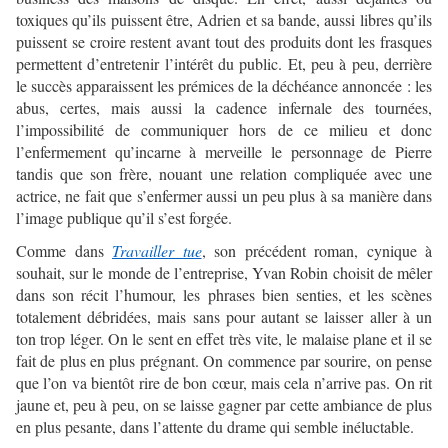
toxiques qu’ils puissent être, Adrien et sa bande, aussi libres qu’ils
puissent se croire restent avant tout des produits dont les frasques
permettent d’entretenir l’intérêt du public. Et, peu à peu, derrière
le succès apparaissent les prémices de la déchéance annoncée : les
abus, certes, mais aussi la cadence infernale des tournées,
l’impossibilité de communiquer hors de ce milieu et donc
l’enfermement qu’incarne à merveille le personnage de Pierre
tandis que son frère, nouant une relation compliquée avec une
actrice, ne fait que s’enfermer aussi un peu plus à sa manière dans
l’image publique qu’il s’est forgée.
Comme dans
Travailler tue
, son précédent roman, cynique à
souhait, sur le monde de l’entreprise, Yvan Robin choisit de mêler
dans son récit l’humour, les phrases bien senties, et les scènes
totalement débridées, mais sans pour autant se laisser aller à un
ton trop léger. On le sent en effet très vite, le malaise plane et il se
fait de plus en plus prégnant. On commence par sourire, on pense
que l’on va bientôt rire de bon cœur, mais cela n’arrive pas. On rit
jaune et, peu à peu, on se laisse gagner par cette ambiance de plus
en plus pesante, dans l’attente du drame qui semble inéluctable.