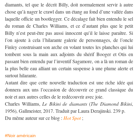
diamants, tel que le décrit Billy, doit normalement servir à autre
chose qu’à nager le crawl dans un étang au fond d’une vallée dans
laquelle officie un bootlegger. Ce décalage fait bien entendu le sel
du roman de Charles Williams, et ce d’autant plus que le petit
Billy n’est peut-être pas aussi innocent qu’il le laisse paraître. Si
l’on ajoute à cela l’hilarante galerie de personnages, de l’oncle
Finley construisant son arche en volant toutes les planches qui lui
tombent sous la main aux adjoints du shérif Booger et Otis en
passant bien entendu par l’inventif Sagamore, on a là un roman de
la plus belle eau alliant un certain suspense à une plume alerte et
surtout hilarante.
Autant dire que cette nouvelle traduction est une riche idée qui
donnera aux uns l’occasion de découvrir ce grand classique du
noir et aux autres celles de le redécouvrir avec joie.
Charles Williams,
Le Bikini de diamants
(
The Diamond Bikini
,
1956), Gallmeister, 2017. Traduit par Laura Derajinski. 239 p.
Du même auteur sur ce blog :
Hot Spot
;
#Noir américain