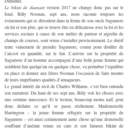
Duhamel.
Le bikini de diamant
version 2017 ne change donc pas sur le
fond. Billy Noonan, sept ans, nous raconte toujours les
événements qui se déroulent dans la ferme de son oncle Sagamore
où lui et son père, qui se trouve être en délicatesse avec la loi et les
services sociaux à cause de son métier de parieur et aigrefin de
champs de courses, sont venus s’installer provisoirement. Le shérif
tente vainement de prendre Sagamore, connu pour distiller de
l’alcool en quantité, sur le fait. L’arrivée sur la propriété de
Sagamore d’un homme accompagné d’une belle jeune femme qui
semblent fuir quelqu’un ou quelque chose, va perturber l’équilibre
en place et donner aux frères Noonan l’occasion de faire montre
de leurs stupéfiantes qualités d’arnaqueurs.
Le grand intérêt du récit de Charles Williams, c’est bien entendu
son narrateur. Du haut de ses sept ans, Billy voit les choses avec
une certaine innocence. Et le lecteur, beaucoup moins naïf, peut
donc déduire ce qu’il se passe réellement. Mademoiselle
Harrington – la jeune femme réfugiée sur la propriété de
Sagamore – est ainsi certainement autre chose qu’une demoiselle
souffrant d’anémie venue en cure et son fameux bikini de