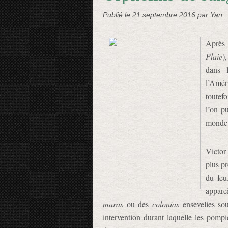
Publié le
21 septembre 2016
par Yan
Après 
Plaie
)
dans 
l’Amér
toutefo
l’on p
monde
Victor
plus p
du feu
appare
maras
ou des
colonias
ensevelies sou
intervention durant laquelle les pomp