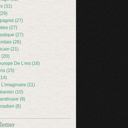
ls (31)
(29)
pagnol (27)
res (27)
astique (27)
andais (26)
icain (21)
 (20)
europe De L'est (16)
ens (15)
(14)
 L'imaginaire (11)
éanien (10)
andinave (9)
nadien (6)
etter