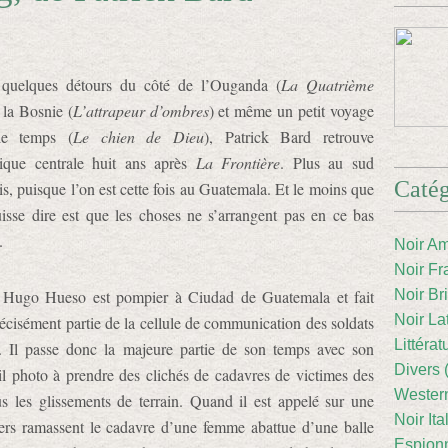
quelques détours du côté de l’Ouganda (
La Quatrième
, la Bosnie (
L’attrapeur d’ombres
) et même un petit voyage
le temps (
Le chien de Dieu
), Patrick Bard retrouve
ique centrale huit ans après
La Frontière
. Plus au sud
Catég
is, puisque l’on est cette fois au Guatemala. Et le moins que
uisse dire est que les choses ne s’arrangent pas en ce bas
.
Noir Am
Noir Fr
 Hugo Hueso est pompier à Ciudad de Guatemala et fait
Noir Br
Noir La
récisément partie de la cellule de communication des soldats
Littéra
. Il passe donc la majeure partie de son temps avec son
Divers 
il photo à prendre des clichés de cadavres de victimes des
Western
s les glissements de terrain. Quand il est appelé sur une
Noir Ita
iers ramassent le cadavre d’une femme abattue d’une balle
Espion