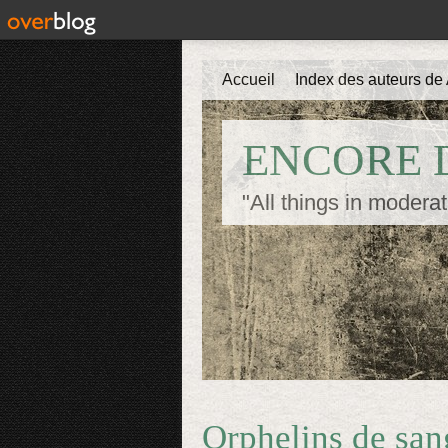
Accueil
Index des auteurs de 
ENCORE D
"All things in moderat
Orphelins de san