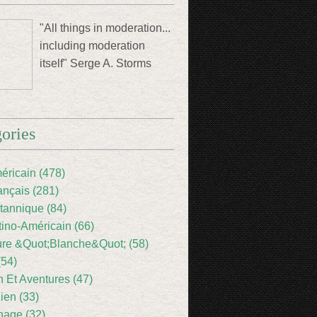
"All things in moderation...
including moderation
itself" Serge A. Storms
ories
éricain (478)
ançais (281)
itannique (84)
tino-Américain (66)
ture &Quot;Blanche&Quot; (58)
(54)
 Et Aventures (47)
lien (33)
nage (32)