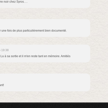
ivre noir chez Syros….
'air une fois de plus particulièrement bien documenté.
 19:38
! Lu à sa sortie et il m'en reste tant en mémoire. Amitiés
ant!