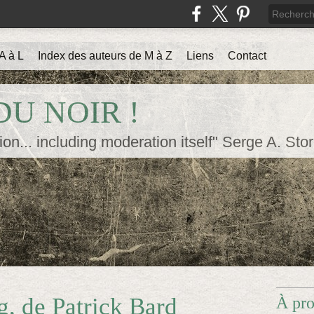
A à L
Index des auteurs de M à Z
Liens
Contact
U NOIR !
ion... including moderation itself" Serge A. Sto
g, de Patrick Bard
À pr