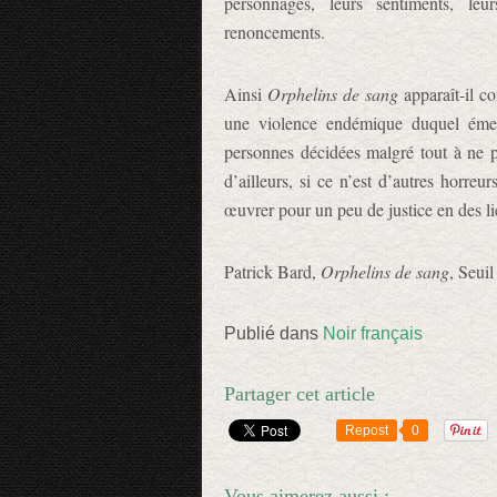
personnages, leurs sentiments, leur
renoncements.
Ainsi
Orphelins de sang
apparaît-il c
une violence endémique duquel éme
personnes décidées malgré tout à ne pl
d’ailleurs, si ce n’est d’autres horre
œuvrer pour un peu de justice en des li
Patrick Bard,
Orphelins de sang
, Seuil
Publié dans
Noir français
Partager cet article
Repost
0
Vous aimerez aussi :