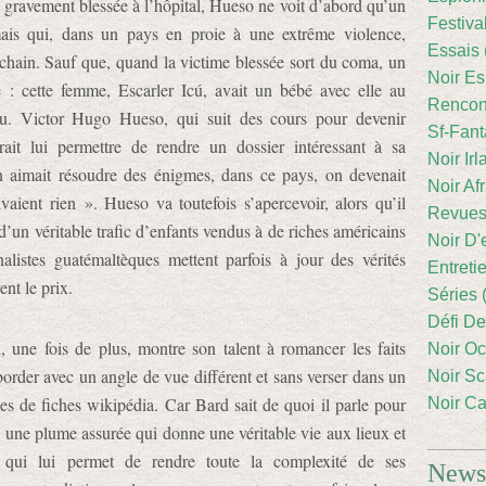
re gravement blessée à l’hôpital, Hueso ne voit d’abord qu’un
Festiva
 mais qui, dans un pays en proie à une extrême violence,
Essais 
chain. Sauf que, quand la victime blessée sort du coma, un
Noir Es
e : cette femme, Escarler Icú, avait un bébé avec elle au
Rencont
ru. Victor Hugo Hueso, qui suit des cours pour devenir
Sf-Fant
rrait lui permettre de rendre un dossier intéressant à sa
Noir Irl
n aimait résoudre des énigmes, dans ce pays, on devenait
Noir Afr
olvaient rien ». Hueso va toutefois s’apercevoir, alors qu’il
Revues
’un véritable trafic d’enfants vendus à de riches américains
Noir D'
alistes guatémaltèques mettent parfois à jour des vérités
Entreti
ent le prix.
Séries 
Défi De
, une fois de plus, montre son talent à romancer les faits
Noir Oc
border avec un angle de vue différent et sans verser dans un
Noir Sc
s de fiches wikipédia. Car Bard sait de quoi il parle pour
Noir Ca
e une plume assurée qui donne une véritable vie aux lieux et
 qui lui permet de rendre toute la complexité de ses
Newsl