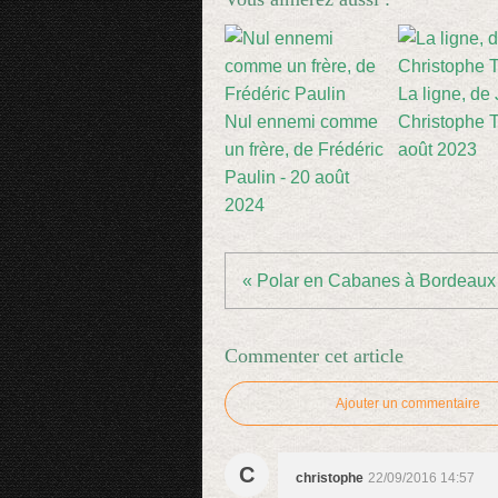
La ligne, de
Nul ennemi comme
Christophe Ti
un frère, de Frédéric
août 2023
Paulin - 20 août
2024
« Polar en Cabanes à Bordeaux
Commenter cet article
Ajouter un commentaire
C
christophe
22/09/2016 14:57