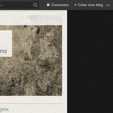
Connexion
+
Créer mon blog
rms
opos