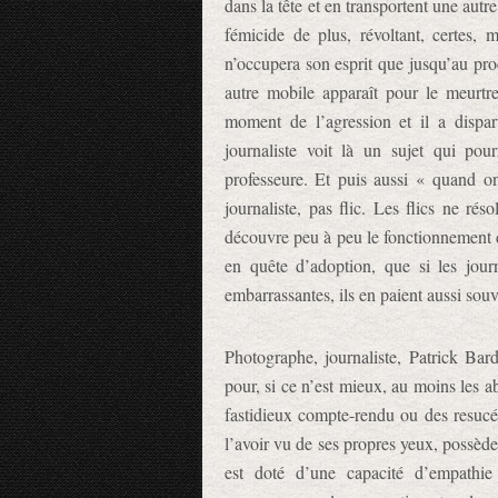
dans la tête et en transportent une aut
fémicide de plus, révoltant, certes,
n’occupera son esprit que jusqu’au pro
autre mobile apparaît pour le meurtr
moment de l’agression et il a dispa
journaliste voit là un sujet qui pou
professeure. Et puis aussi « quand o
journaliste, pas flic. Les flics ne rés
découvre peu à peu le fonctionnement d
en quête d’adoption, que si les journ
embarrassantes, ils en paient aussi souv
Photographe, journaliste, Patrick Bard
pour, si ce n’est mieux, au moins les a
fastidieux compte-rendu ou des resucée
l’avoir vu de ses propres yeux, possèd
est doté d’une capacité d’empathie