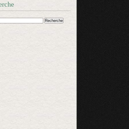
erche