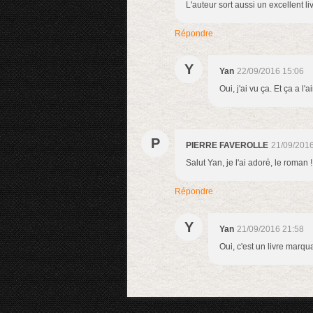
L'auteur sort aussi un excellent l
Répondre
Y
Yan
22/09/2016 15:06
Oui, j'ai vu ça. Et ça a l
P
PIERRE FAVEROLLE
21/09/2016
Salut Yan, je l'ai adoré, le roman 
Répondre
Y
Yan
21/09/2016 21:58
Oui, c'est un livre marqu