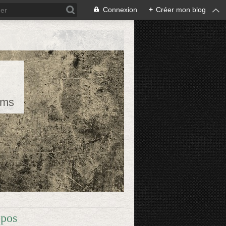
Connexion
+
Créer mon blog
rms
opos