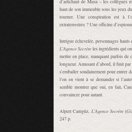
d’artichaut de Musa – les collègues m
haut de son immeuble sous les yeux du
tourner. Une conspiration est à l
extraterrestres ? Une officine d’espion
Intrigue échevelée, personnages hauts en
L’Agence Secrète
les ingrédients qui on
mettre en place, manquant parfois de 
longueur. Amusant d’abord, il finit par
s’emballer soudainement pour entrer da
l’on en vient à se demander si l’aute
semble montrer que oui, en fait, Canig
convaincre pour autant.
Alpert Canigüz,
L’Agence Secrète
(
Gi
247 p.