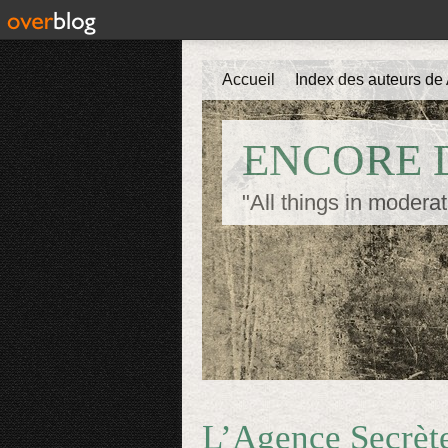
Accueil
Index des auteurs de 
ENCORE D
"All things in moderat
L’Agence Secrète