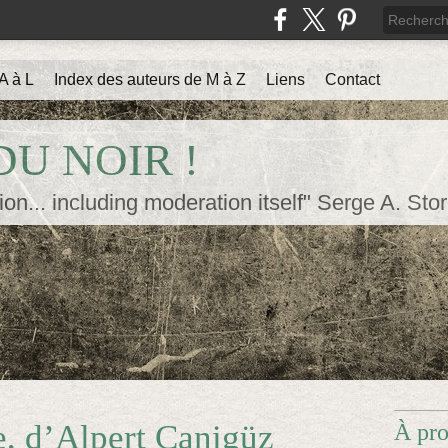
A à L
Index des auteurs de M à Z
Liens
Contact
U NOIR !
ion... including moderation itself" Serge A. Sto
, d’Alpert Canigüz
À pr