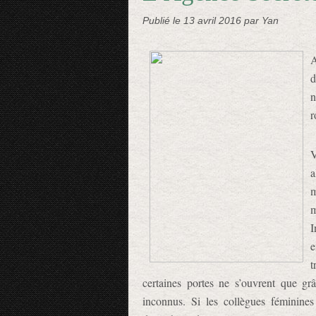
Publié le
13 avril 2016
par Yan
A
d
n
r
V
a
m
I
e
t
certaines portes ne s’ouvrent que gr
inconnus. Si les collègues féminin