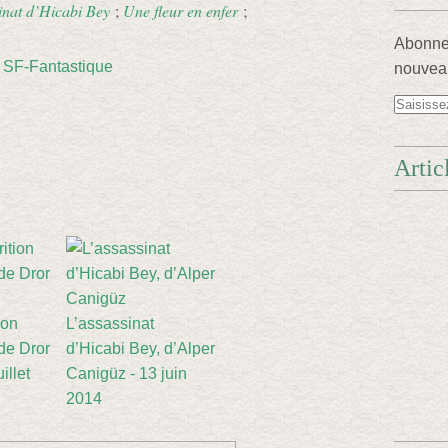
inat d’Hicabi Bey
;
Une fleur en enfer
;
Abonnez
,
SF-Fantastique
nouveau
Artic
ion
L’assassinat
 de Dror
d’Hicabi Bey, d’Alper
illet
Canigüz - 13 juin
2014