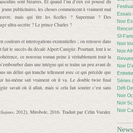
asculins sont bizarres. Et quand l’un d’eux est poussé du
Festiva
 jeune publicitaires, les choses commencent à vraiment mal
Essais 
’œuvre, mais qui tire les ficelles ? Superman ? Des
Noir Es
nage ultra-secrète ? Le prince Charles ?
Rencont
Sf-Fant
 couleurs et interrogations existentielles ; on retrouve dans
Noir Irl
t fait le succès du décalé Alpert Canigüz. Pourtant, lent à se
Noir Afr
cohérence, ce nouveau roman peine à véritablement tenir la
Revues
 s’embourber dans une intrigue qui se traîne un peu avant de
Noir D'
ns un délire qui tranche tellement avec ce qui précède que
Entreti
ur lui-même sait vraiment où il va. Le double twist final
Séries 
üz savait où il allait, mais si cela fait sourire c’est sans
Défi De
Noir Oc
Noir Sc
Noir Ca
zliajans
, 2012), Mirobole, 2016. Traduit par Célin Vuraler.
Newsl