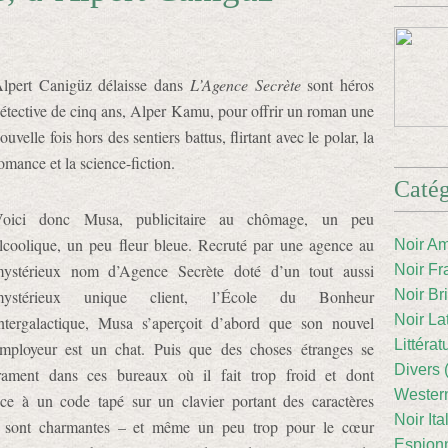
lpert Canigüz délaisse dans
L’Agence Secrète
sont héros
étective de cinq ans, Alper Kamu, pour offrir un roman une
ouvelle fois hors des sentiers battus, flirtant avec le polar, la
omance et la science-fiction.
Catég
oici donc Musa, publicitaire au chômage, un peu
lcoolique, un peu fleur bleue. Recruté par une agence au
Noir Am
ystérieux nom d’Agence Secrète doté d’un tout aussi
Noir Fr
mystérieux unique client, l’École du Bonheur
Noir Br
Noir La
ntergalactique, Musa s’aperçoit d’abord que son nouvel
Littéra
mployeur est un chat. Puis que des choses étranges se
Divers 
rament dans ces bureaux où il fait trop froid et dont
Western
âce à un code tapé sur un clavier portant des caractères
Noir Ita
es sont charmantes – et même un peu trop pour le cœur
Espion