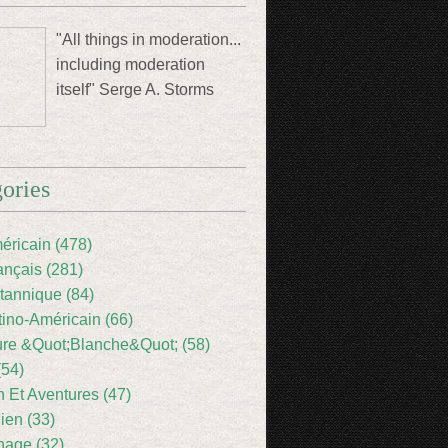
"All things in moderation...
including moderation
itself" Serge A. Storms
ories
éricain (478)
ançais (281)
itannique (84)
tino-Américain (66)
ture &Quot;Blanche&Quot; (58)
(54)
 Et Aventures (47)
lien (33)
nage (32)