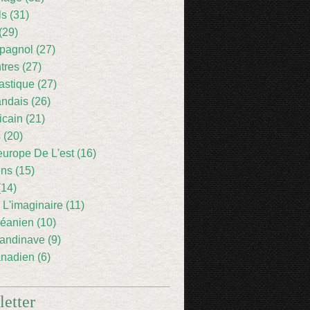
ls (31)
(29)
pagnol (27)
res (27)
astique (27)
andais (26)
icain (21)
 (20)
europe De L'est (16)
ens (15)
(14)
 L'imaginaire (11)
éanien (10)
andinave (9)
nadien (6)
etter