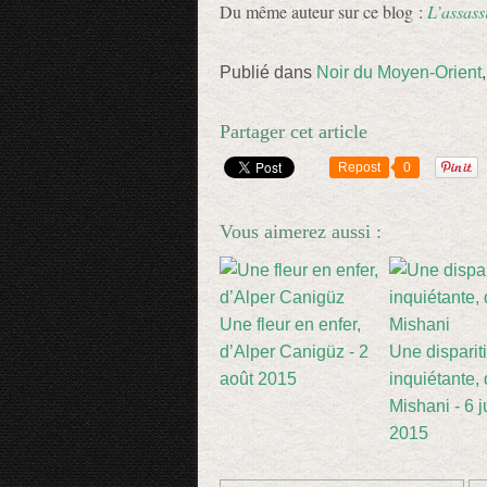
Du même auteur sur ce blog :
L’assass
Publié dans
Noir du Moyen-Orient
Partager cet article
Repost
0
Vous aimerez aussi :
Une fleur en enfer,
d’Alper Canigüz - 2
Une disparit
août 2015
inquiétante,
Mishani - 6 ju
2015