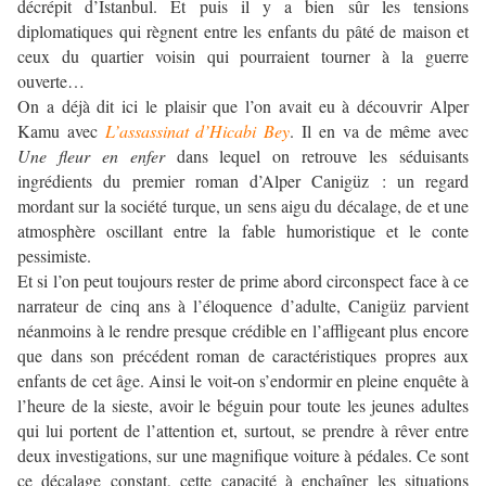
décrépit d’Istanbul. Et puis il y a bien sûr les tensions
diplomatiques qui règnent entre les enfants du pâté de maison et
ceux du quartier voisin qui pourraient tourner à la guerre
ouverte…
On a déjà dit ici le plaisir que l’on avait eu à découvrir Alper
Kamu avec
L’assassinat d’Hicabi Bey
. Il en va de même avec
Une fleur en enfer
dans lequel on retrouve les séduisants
ingrédients du premier roman d’Alper Canigüz : un regard
mordant sur la société turque, un sens aigu du décalage, de et une
atmosphère oscillant entre la fable humoristique et le conte
pessimiste.
Et si l’on peut toujours rester de prime abord circonspect face à ce
narrateur de cinq ans à l’éloquence d’adulte, Canigüz parvient
néanmoins à le rendre presque crédible en l’affligeant plus encore
que dans son précédent roman de caractéristiques propres aux
enfants de cet âge. Ainsi le voit-on s’endormir en pleine enquête à
l’heure de la sieste, avoir le béguin pour toute les jeunes adultes
qui lui portent de l’attention et, surtout, se prendre à rêver entre
deux investigations, sur une magnifique voiture à pédales. Ce sont
ce décalage constant, cette capacité à enchaîner les situations