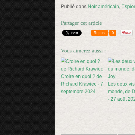
Publié dans
Noir américain
,
Espio
Partager cet article
Repost
0
Vous aimerez aussi :
Croire en quoi ? de
Richard Krawiec - 7
Les deux vi
septembre 2024
monde, de D
- 27 août 20