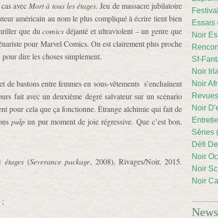
e cas avec
Mort à tous les étages
. Jeu de massacre jubilatoire
Festiva
uteur américain au nom le plus compliqué à écrire tient bien
Essais 
riller que du
comics
déjanté et ultraviolent – un genre que
Noir Es
énariste pour Marvel Comics. On est clairement plus proche
Rencont
 pour dire les choses simplement.
Sf-Fant
Noir Irl
s et de bastons entre femmes en sous-vêtements s’enchaînent
Noir Afr
jours fait avec un deuxième degré salvateur sur un scénario
Revues
Noir D'
ent pour cela que ça fonctionne. Étrange alchimie qui fait de
Entreti
ions
pulp
un pur moment de joie régressive. Que c’est bon,
Séries 
Défi De
Noir Oc
s étages
(
Severance package
, 2008), Rivages/Noir, 2015.
Noir Sc
Noir Ca
r
;
Newsl