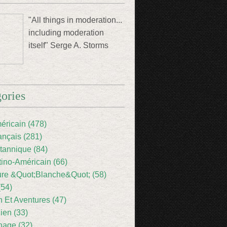
"All things in moderation...
including moderation
itself" Serge A. Storms
ories
éricain (478)
ançais (281)
itannique (84)
tino-Américain (66)
ture &Quot;Blanche&Quot; (58)
(54)
 Et Aventures (47)
lien (33)
nage (32)