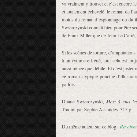
va vraiment y trouver et c’est encore l
et totalement échevelé, le roman de l’a
moins du roman d’espionnage ou du th
Swierczynski connaît bien pour être sc
de Frank Miller que de John Le Carré,
Si les scènes de torture, d’amputation
à un rythme effréné, tout cela est tou
aussi mince que débile. Et c’est justem
ce roman atypique ponctué d’illustrat
parfois.
Duane Swierczynski,
Mort à tous le
Traduit par Sophie Aslanides. 315 p.
Du même auteur sur ce blog :
Revolve