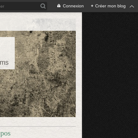
Connexion
+
Créer mon blog
rms
opos