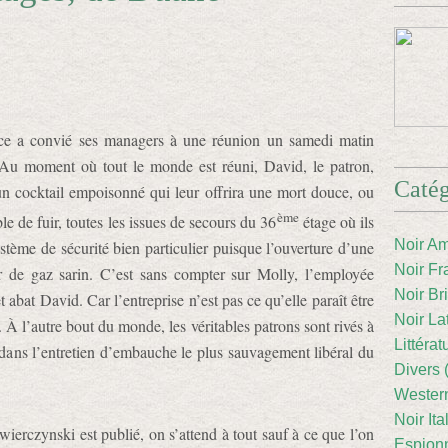
ce a convié ses managers à une réunion un samedi matin
. Au moment où tout le monde est réuni, David, le patron,
Catég
n cocktail empoisonné qui leur offrira une mort douce, ou
ème
le de fuir, toutes les issues de secours du 36
étage où ils
Noir Am
tème de sécurité bien particulier puisque l’ouverture d’une
Noir Fr
ir de gaz sarin. C’est sans compter sur Molly, l’employée
Noir Br
abat David. Car l’entreprise n’est pas ce qu’elle paraît être
Noir La
 À l’autre bout du monde, les véritables patrons sont rivés à
Littéra
 dans l’entretien d’embauche le plus sauvagement libéral du
Divers 
Western
Noir Ita
czynski est publié, on s’attend à tout sauf à ce que l’on
Espion