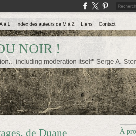
A à L
Index des auteurs de M à Z
Liens
Contact
U NOIR !
ion... including moderation itself" Serge A. Sto
étages, de Duane
À pr