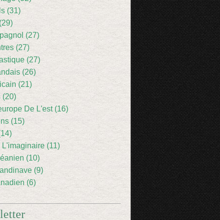
ls (31)
(29)
pagnol (27)
res (27)
astique (27)
andais (26)
icain (21)
 (20)
europe De L'est (16)
ens (15)
(14)
 L'imaginaire (11)
éanien (10)
andinave (9)
nadien (6)
etter