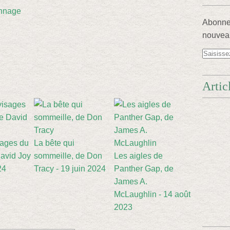
nnage
Abonnez
nouveau
Artic
sages du
La bête qui
avid Joy
sommeille, de Don
Les aigles de
24
Tracy - 19 juin 2024
Panther Gap, de
James A.
McLaughlin - 14 août
2023