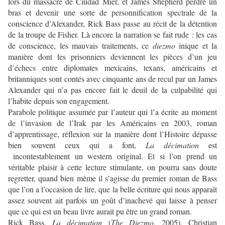
lors du massacre de Ciudad Mier, et James Shepherd perdre un
bras et devenir une sorte de personnification spectrale de la
conscience d’Alexander, Rick Bass passe au récit de la détention
de la troupe de Fisher. Là encore la narration se fait rude : les cas
de conscience, les mauvais traitements, ce
diezmo
inique et la
manière dont les prisonniers deviennent les pièces d’un jeu
d’échecs entre diplomates mexicains, texans, américains et
britanniques sont contés avec cinquante ans de recul par un James
Alexander qui n’a pas encore fait le deuil de la culpabilité qui
l’habite depuis son engagement.
Parabole politique assumée par l’auteur qui l’a écrite au moment
de l’invasion de l’Irak par les Américains en 2003, roman
d’apprentissage, réflexion sur la manière dont l’Histoire dépasse
bien souvent ceux qui a font,
La décimation
est
incontestablement un western original. Et si l’on prend un
véritable plaisir à cette lecture stimulante, on pourra sans doute
regretter, quand bien même il s’agisse du premier roman de Bass
que l’on a l’occasion de lire, que la belle écriture qui nous apparaît
assez souvent ait parfois un goût d’inachevé qui laisse à penser
que ce qui est un beau livre aurait pu être un grand roman.
Rick Bass,
La décimation
(
The Diezmo
, 2005), Christian