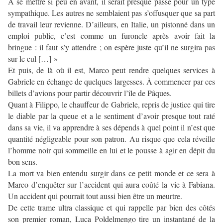
À se mettre si peu en avant, il serait presque passé pour un type
sympathique. Les autres ne semblaient pas s’offusquer que sa part
de travail leur revienne. D’ailleurs, en Italie, un pistonné dans un
emploi public, c’est comme un furoncle après avoir fait la
bringue : il faut s’y attendre ; on espère juste qu’il ne surgira pas
sur le cul […] »
Et puis, de là où il est, Marco peut rendre quelques services à
Gabriele en échange de quelques largesses. À commencer par ces
billets d’avions pour partir découvrir l’île de Pâques.
Quant à Filippo, le chauffeur de Gabriele, repris de justice qui tire
le diable par la queue et a le sentiment d’avoir presque tout raté
dans sa vie, il va apprendre à ses dépends à quel point il n’est que
quantité négligeable pour son patron. Au risque que cela réveille
l’homme noir qui sommeille en lui et le pousse à agir en dépit du
bon sens.
La mort va bien entendu surgir dans ce petit monde et ce sera à
Marco d’enquêter sur l’accident qui aura coûté la vie à Fabiana.
Un accident qui pourrait tout aussi bien être un meurtre.
De cette trame ultra classique et qui rappelle par bien des côtés
son premier roman, Luca Poldelmengo tire un instantané de la