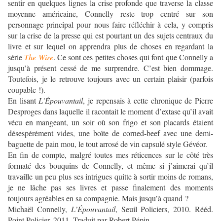
sentir en quelques lignes la crise profonde que traverse la classe
moyenne américaine, Connelly reste trop centré sur son
personnage principal pour nous faire réfléchir à cela, y compris
sur la crise de la presse qui est pourtant un des sujets centraux du
livre et sur lequel on apprendra plus de choses en regardant la
série
The Wire
. Ce sont ces petites choses qui font que Connelly a
jusqu’à présent cessé de me surprendre. C’est bien dommage.
Toutefois, je le retrouve toujours avec un certain plaisir (parfois
coupable !).
En lisant
L’Épouvantail
, je repensais à cette chronique de Pierre
Desproges dans laquelle il racontait le moment d’extase qu’il avait
vécu en mangeant, un soir où son frigo et son placards étaient
désespérément vides, une boîte de corned-beef avec une demi-
baguette de pain mou, le tout arrosé de vin capsulé style Gévéor.
En fin de compte, malgré toutes mes réticences sur le côté très
formaté des bouquins de Connelly, et même si j’aimerai qu’il
travaille un peu plus ses intrigues quitte à sortir moins de romans,
je ne lâche pas ses livres et passe finalement des moments
toujours agréables en sa compagnie. Mais jusqu’à quand ?
Michaël Connelly,
L’Épouvantail
, Seuil Policiers, 2010. Rééd.
Point Policier, 2011. Traduit par Robert Pépin.