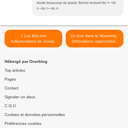
doute beaucoup de plaisir. Bonne lecture!<br /> <br
/> <br /> <br />
< Les flics très
Un tour dans le Wyoming :
hollywoodiens de Joseph
Détonations rapprochées
Wambaugh
de C. J. Box >
Hébergé par Overblog
Top articles
Pages
Contact
Signaler un abus
C.G.U.
Cookies et données personnelles
Préférences cookies