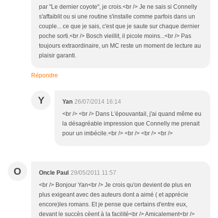
par "Le dernier coyote", je crois.<br /> Je ne sais si Connelly
s'affaiblit ou si une routine s'installe comme parfois dans un
couple... ce que je sais, c'est que je saute sur chaque dernier
poche sorti.<br /> Bosch vieillit, il picole moins...<br /> Pas
toujours extraordinaire, un MC reste un moment de lecture au
plaisir garanti.
Répondre
Y
Yan
26/07/2014 16:14
<br /> <br /> Dans L'épouvantail, j'ai quand même eu
la désagréable impression que Connelly me prenait
pour un imbécile.<br /> <br /> <br /> <br />
O
Oncle Paul
29/05/2011 11:57
<br /> Bonjour Yan<br /> Je crois qu'on devient de plus en
plus exigeant avec des auteurs dont a aimé ( et apprécie
encore)les romans. Et je pense que certains d'entre eux,
devant le succès cèent à la facilité<br /> Amicalement<br />