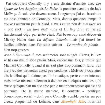
J’ai découvert Connelly il y a une dizaine d’années avec
Les
égouts de Los Angeles
puis
Le Poète
, la première aventure de Jack
McEvoy. Je suis vite devenu accro. Longtemps j’ai eu besoin de
ma dose annuelle de Connelly. Mais, depuis quelques temps, je
trouve l’auteur un peu faiblard. J’avais eu un peu de mal avec ses
« one shot »
La lune était noire
et
Darling Lilly
et j’ai été
franchement déçu par
Echo Park
. J’ai beaucoup aimé découvrir
Mickey Haller dans
La défense Lincoln
, mais j’ai trouvé les
ficelles utilisées dans l’épisode suivant –
Le verdict de plomb
–
bien trop grosses.
Avec
L’Épouvantail
, mes sentiments sont mitigés. Certes, le livre
se lit sans mal et avec plaisir. Mais, encore une fois, je trouve que
Michaël Connelly, quand il ne sait plus trop comment faire, s’en
tire avec des pirouettes assez peu crédibles : McEvoy avoue ainsi
dès le début qu’il n’aime pas l’informatique, peste contre internet,
mais arrive très naturellement à déduire en quelques minutes qu’il
existe quelque part un site créé par le tueur pour savoir qui est à sa
poursuite. De la même manière, le contexte – politique,
économique, social – dont parle Connelly semble parfois un peu
creux, plaqué. Là où Lehane, dans
Moonlight Mile
, nous fait