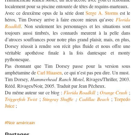
localement pour sa piscine entourée de têtes de requins-marteaux.
Avec ce deuxième opus de la série dont
Serge A. Storms
est le
héros, Tim Dorsey arrive à faire encore mieux qu’avec
Florida
Roadkill
. Non seulement les personnages et les situations sont
toujours aussi timbrés, les connards meurent à la pelle dans
d’atroces souffrances pour notre plus grand plaisir, mais, en plus,
Dorsey réussit à rendre son récit plus fluide et nous offre une
véritable apothéose finale à la fois dantesque et monty
pythonesque.
Pas étonnant que Tim Dorsey passe pour la version sous
amphétamine de
Carl Hiaasen
, ce qui n’est pas peu dire. Un must.
Tim Dorsey,
Hammerhead Ranch Motel
, Rivages/Thriller, 2003.
Rééd. Rivages/Noir, 2005. Traduit par Jean Pêcheux.
Du même auteur sur ce blog :
Florida Roadkill
;
Orange Crush
;
Triggerfish Twist
;
Stingray Shuffle
;
Cadillac Beach
;
Torpedo
Juice
;
#Noir américain
Partager