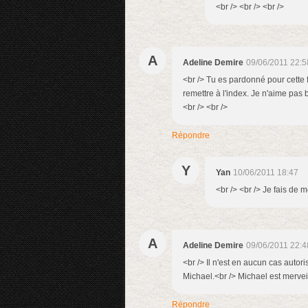
<br /> <br /> <br />
A
Adeline Demire
09/06/2011 22:5
<br /> Tu es pardonné pour cette f
remettre à l'index. Je n'aime pas b
<br /> <br />
Répondre
Y
Yan
10/06/2011 18:47
<br /> <br /> Je fais de m
A
Adeline Demire
09/06/2011 22:4
<br /> Il n'est en aucun cas auto
Michael.<br /> Michael est merveill
Répondre