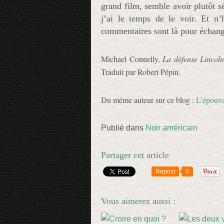
grand film, semble avoir plutôt sé
j’ai le temps de le voir. Et n’
commentaires sont là pour échang
Michael Connelly,
La défense Lincol
Traduit par Robert Pépin.
Du même auteur sur ce blog :
L'épouva
Publié dans
Noir américain
Partager cet article
Repost
0
Vous aimerez aussi :