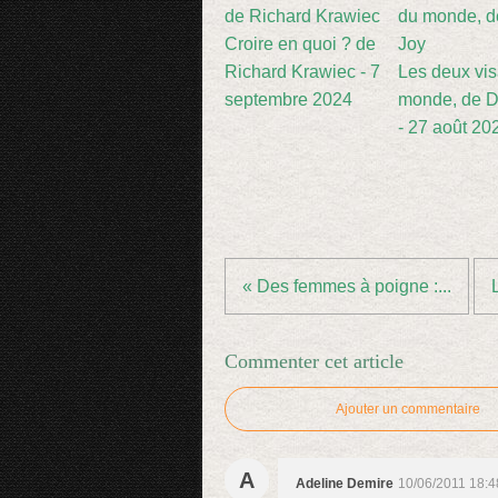
Croire en quoi ? de
Richard Krawiec - 7
Les deux vi
septembre 2024
monde, de D
- 27 août 20
« Des femmes à poigne :...
Commenter cet article
Ajouter un commentaire
A
Adeline Demire
10/06/2011 18:4