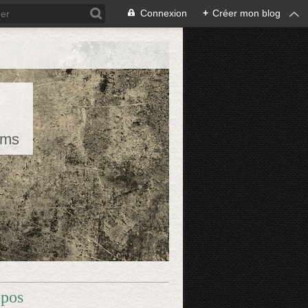
Connexion
+
Créer mon blog
rms
opos