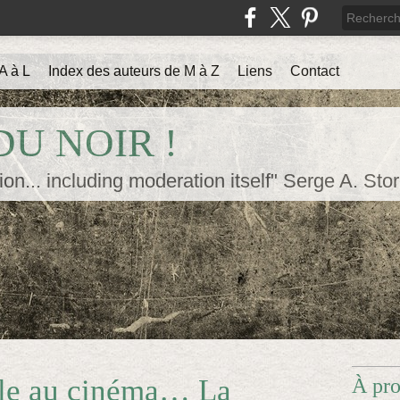
A à L
Index des auteurs de M à Z
Liens
Contact
U NOIR !
ion... including moderation itself" Serge A. Sto
rle au cinéma… La
À pr