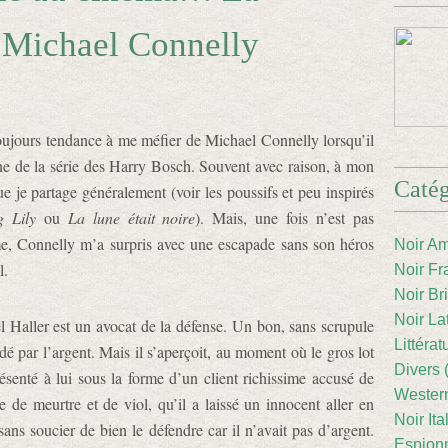
 Michael Connelly
oujours tendance à me méfier de Michael Connelly lorsqu’il
ne de la série des Harry Bosch. Souvent avec raison, à mon
Catég
ue je partage généralement (voir les poussifs et peu inspirés
g Lily
ou
La lune était noire
). Mais, une fois n’est pas
e, Connelly m’a surpris avec une escapade sans son héros
Noir Am
l.
Noir Fr
Noir Br
Noir La
 Haller est un avocat de la défense. Un bon, sans scrupule
Littéra
dé par l’argent. Mais il s’aperçoit, au moment où le gros lot
Divers 
résenté à lui sous la forme d’un client richissime accusé de
Western
ve de meurtre et de viol, qu’il a laissé un innocent aller en
Noir Ita
sans soucier de bien le défendre car il n’avait pas d’argent.
Espion