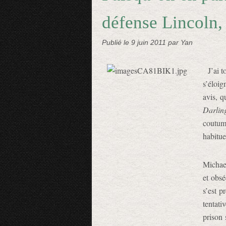
défense Lincoln,
Publié le
9 juin 2011
par Yan
J’ai t
s’éloig
avis, q
Darlin
coutum
habitue
Michael
et obsé
s’est p
tentati
prison 