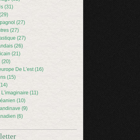
ls (31)
(29)
pagnol (27)
res (27)
astique (27)
andais (26)
icain (21)
 (20)
europe De L'est (16)
ens (15)
(14)
 L'imaginaire (11)
éanien (10)
andinave (9)
nadien (6)
etter