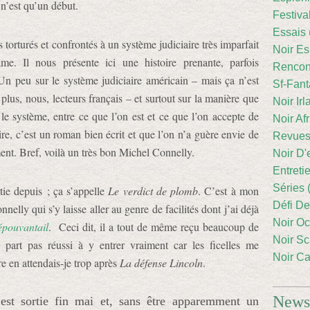
 n’est qu’un début.
Festiva
Essais 
orturés et confrontés à un système judiciaire très imparfait
Noir Es
me. Il nous présente ici une histoire prenante, parfois
Rencont
 Un peu sur le système judiciaire américain – mais ça n’est
Sf-Fant
plus, nous, lecteurs français – et surtout sur la manière que
Noir Irl
e système, entre ce que l’on est et ce que l’on accepte de
Noir Afr
ire, c’est un roman bien écrit et que l’on n’a guère envie de
Revues
ent. Bref, voilà un très bon Michel Connelly.
Noir D'
Entreti
Séries 
tie depuis ; ça s’appelle
Le verdict de plomb
. C’est à mon
Défi De
nnelly qui s’y laisse aller au genre de facilités dont j’ai déjà
Noir Oc
épouvantail
. Ceci dit, il a tout de même reçu beaucoup de
Noir Sc
a part pas réussi à y entrer vraiment car les ficelles me
Noir Ca
re en attendais-je trop après
La défense Lincoln
.
Newsl
 est sortie fin mai et, sans être apparemment un