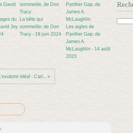
Rech
sages du
La bête qui
avid Joy
sommeille, de Don
Les aigles de
24
Tracy - 19 juin 2024
Panther Gap, de
James A.
McLaughlin - 14 août
2023
L’exutoire idéal : Carl... »
8