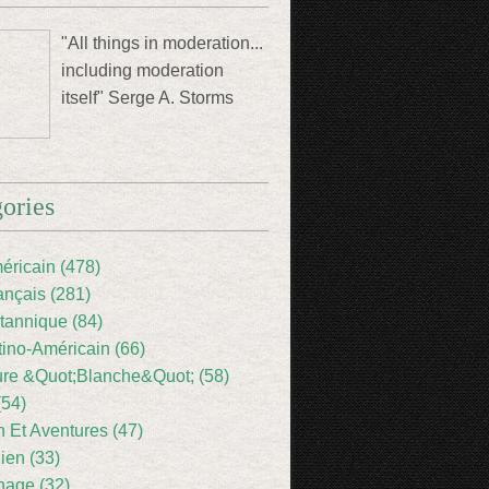
"All things in moderation...
including moderation
itself" Serge A. Storms
ories
éricain (478)
ançais (281)
itannique (84)
tino-Américain (66)
ture &Quot;Blanche&Quot; (58)
(54)
 Et Aventures (47)
lien (33)
nage (32)