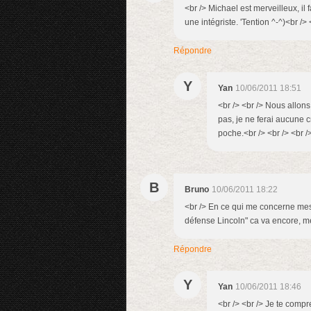
<br /> Michael est merveilleux, il f
une intégriste. 'Tention ^-^)<br /> 
Répondre
Y
Yan
10/06/2011 18:51
<br /> <br /> Nous allons
pas, je ne ferai aucune 
poche.<br /> <br /> <br />
B
Bruno
10/06/2011 18:22
<br /> En ce qui me concerne mes c
défense Lincoln" ca va encore, mes
Répondre
Y
Yan
10/06/2011 18:46
<br /> <br /> Je te compr