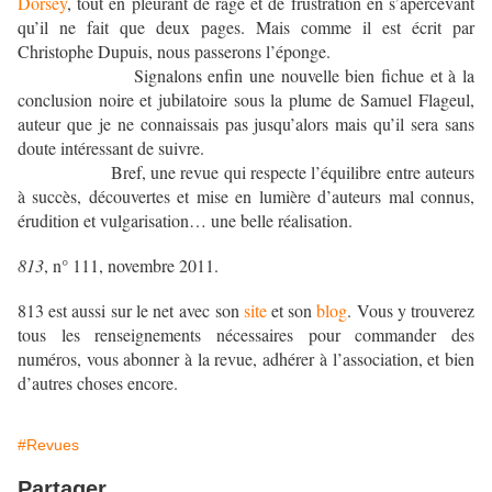
Dorsey
, tout en pleurant de rage et de frustration en s’apercevant
qu’il ne fait que deux pages. Mais comme il est écrit par
Christophe Dupuis, nous passerons l’éponge.
Signalons enfin une nouvelle bien fichue et à la
conclusion noire et jubilatoire sous la plume de Samuel Flageul,
auteur que je ne connaissais pas jusqu’alors mais qu’il sera sans
doute intéressant de suivre.
Bref, une revue qui respecte l’équilibre entre auteurs
à succès, découvertes et mise en lumière d’auteurs mal connus,
érudition et vulgarisation… une belle réalisation.
813
, n° 111, novembre 2011.
813 est aussi sur le net avec son
site
et son
blog
. Vous y trouverez
tous les renseignements nécessaires pour commander des
numéros, vous abonner à la revue, adhérer à l’association, et bien
d’autres choses encore.
#Revues
Partager