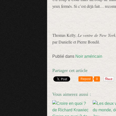
yeux fermés. Si c’est déjà fait… recom
Thomas Kelly,
Le ventre de New York
par Danielle et Pierre Bondil.
Publié dans
Noir américain
Partager cet article
Repost
0
Vous aimerez aussi :