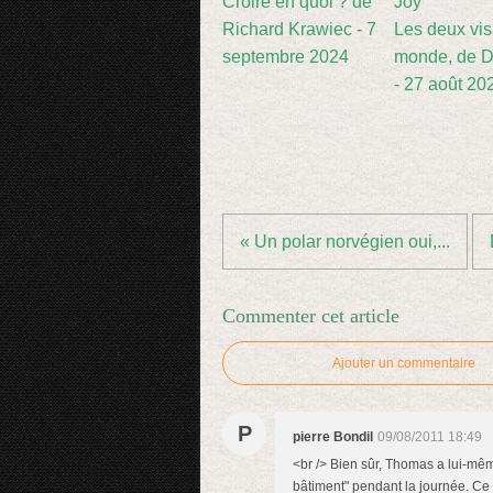
Croire en quoi ? de
Richard Krawiec - 7
Les deux vi
septembre 2024
monde, de D
- 27 août 20
« Un polar norvégien oui,...
Commenter cet article
Ajouter un commentaire
P
pierre Bondil
09/08/2011 18:49
<br /> Bien sûr, Thomas a lui-même
bâtiment" pendant la journée. Ce l