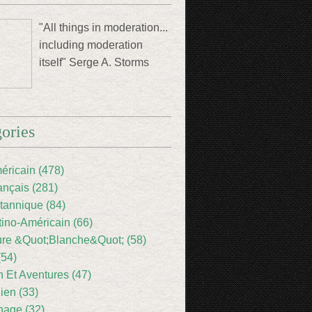
"All things in moderation...
including moderation
itself" Serge A. Storms
ories
éricain (478)
ançais (281)
itannique (84)
tino-Américain (66)
ture &Quot;Blanche&Quot; (58)
(54)
 Et Aventures (47)
lien (33)
nage (32)