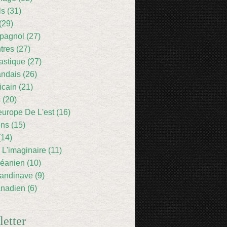
ls (31)
(29)
pagnol (27)
res (27)
astique (27)
andais (26)
icain (21)
 (20)
europe De L'est (16)
ens (15)
(14)
 L'imaginaire (11)
éanien (10)
andinave (9)
nadien (6)
etter