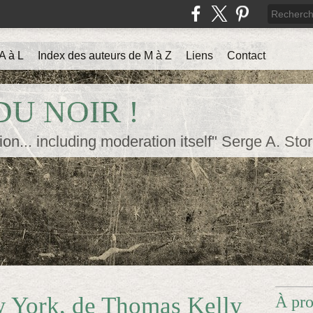
A à L
Index des auteurs de M à Z
Liens
Contact
U NOIR !
ion... including moderation itself" Serge A. Sto
w York, de Thomas Kelly
À pr