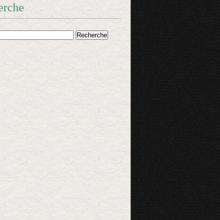
erche