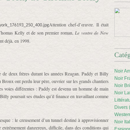
Attention chef-d’œuvre. Il était
 Thomas Kelly et de son premier roman,
Le ventre de New
nt déjà, en 1998.
Catég
Noir Am
ire de deux frères durant les années Reagan. Paddy et Billy
Noir Fr
u Bronx ont perdu leur père, ouvrier sur les grands chantiers
Noir Br
s voies différentes : Paddy est devenu un homme de main
Noir La
Billy poursuit ses études qu’il finance en travaillant comme
Littéra
Divers 
Western
tesque : le creusement d’un tunnel destiné à approvisionner
Noir Ita
extrêmement dangereux, difficile, dans des conditions qui
Espion