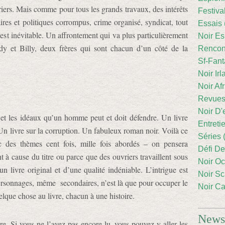
riers. Mais comme pour tous les grands travaux, des intérêts
Festiva
aires et politiques corrompus, crime organisé, syndicat, tout
Essais 
 est inévitable. Un affrontement qui va plus particulièrement
Noir Es
dy et Billy, deux frères qui sont chacun d’un côté de la
Rencont
Sf-Fant
Noir Irl
Noir Afr
Revues
Noir D'
rs et les idéaux qu’un homme peut et doit défendre. Un livre
Entreti
é. Un livre sur la corruption. Un fabuleux roman noir. Voilà ce
Séries 
c des thèmes cent fois, mille fois abordés – on pensera
Défi De
 à cause du titre ou parce que des ouvriers travaillent sous
Noir Oc
n livre original et d’une qualité indéniable. L’intrigue est
Noir Sc
rsonnages, même secondaires, n’est là que pour occuper le
Noir Ca
elque chose au livre, chacun à une histoire.
Newsl
. Si vous ne l’avez pas encore lu, vous pouvez y aller les