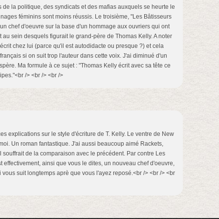
de la politique, des syndicats et des mafias auxquels se heurte le
nages féminins sont moins réussis. Le troisième, "Les Bâtisseurs
 un chef d'oeuvre sur la base d'un hommage aux ouvriers qui ont
et au sein desquels figurait le grand-père de Thomas Kelly. A noter
écrit chez lui (parce qu'il est autodidacte ou presque ?) et cela
nçais si on suit trop l'auteur dans cette voix. J'ai diminué d'un
'espère. Ma formule à ce sujet : "Thomas Kelly écrit avec sa tête ce
ipes."<br /> <br /> <br />
ces explications sur le style d'écriture de T. Kelly. Le ventre de New
moi. Un roman fantastique. J'ai aussi beaucoup aimé Rackets,
'il souffrait de la comparaison avec le précédent. Par contre Les
t effectivement, ainsi que vous le dites, un nouveau chef d'oeuvre,
i vous suit longtemps aprè que vous l'ayez reposé.<br /> <br /> <br