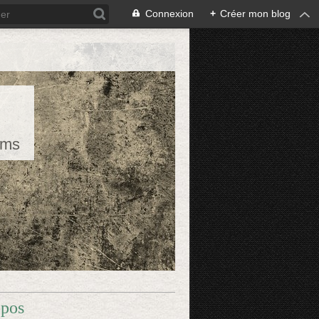
Connexion
+
Créer mon blog
rms
opos