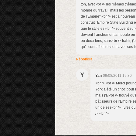
ton, avec<br /> les mêmes thèmes 
monde du travail, mais les person
de l'Empire",<br /> est à nouveau
construit l'Empire State Building 
que le style est<br /> souvent sur-
devient franchement ampoulé en fra
ou deux tons, sans<br /> trahir, j
qu'il connaît et ressent avec ses tr
Répondre
Y
Yan
09/08/2011 19:30
<br /> <br /> Merci pour 
York a été un choc pour 
mais j'ai<br /> trouvé qu
bâtisseurs de l'Empire es
un de ses<br /> livres qu
/> <br />