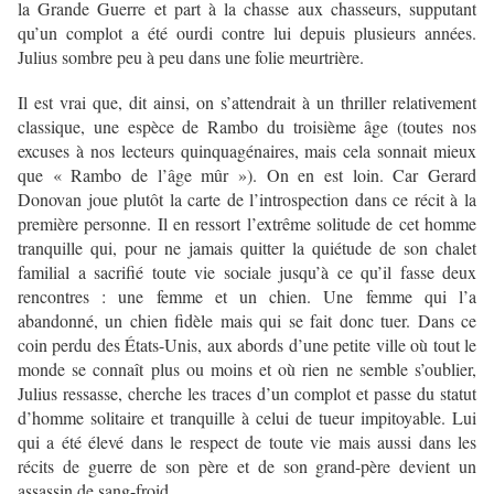
la Grande Guerre et part à la chasse aux chasseurs, supputant
qu’un complot a été ourdi contre lui depuis plusieurs années.
Julius sombre peu à peu dans une folie meurtrière.
Il est vrai que, dit ainsi, on s’attendrait à un thriller relativement
classique, une espèce de Rambo du troisième âge (toutes nos
excuses à nos lecteurs quinquagénaires, mais cela sonnait mieux
que « Rambo de l’âge mûr »). On en est loin. Car Gerard
Donovan joue plutôt la carte de l’introspection dans ce récit à la
première personne. Il en ressort l’extrême solitude de cet homme
tranquille qui, pour ne jamais quitter la quiétude de son chalet
familial a sacrifié toute vie sociale jusqu’à ce qu’il fasse deux
rencontres : une femme et un chien. Une femme qui l’a
abandonné, un chien fidèle mais qui se fait donc tuer. Dans ce
coin perdu des États-Unis, aux abords d’une petite ville où tout le
monde se connaît plus ou moins et où rien ne semble s’oublier,
Julius ressasse, cherche les traces d’un complot et passe du statut
d’homme solitaire et tranquille à celui de tueur impitoyable. Lui
qui a été élevé dans le respect de toute vie mais aussi dans les
récits de guerre de son père et de son grand-père devient un
assassin de sang-froid.