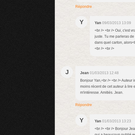
Répondre
Y
Yan
09/03/2013 13:09
<br /> <br /> Oui, c'est v
juste. Tu me parleras de 
dans quel carton, alors<
<br /> <br />
J
Jean
01/03/2013 12:48
Bonjour Yan,<br /> <br /> Auteur i
moins récent de cet auteur à lire
m'intéresse. Amitiés. Jean.
Répondre
Y
Yan
01/03/2013 13:23
<br /> <br /> Bonjour Je
qui a beaucoup publié en