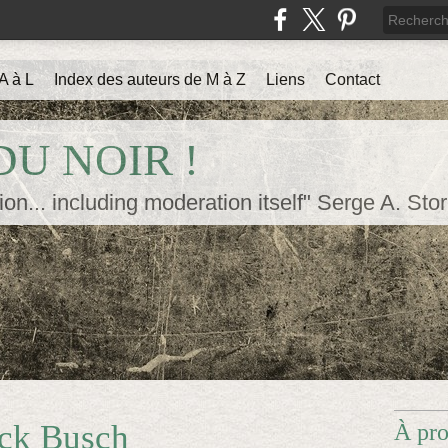
A à L
Index des auteurs de M à Z
Liens
Contact
U NOIR !
ion... including moderation itself" Serge A. Sto
ick Busch
À pr