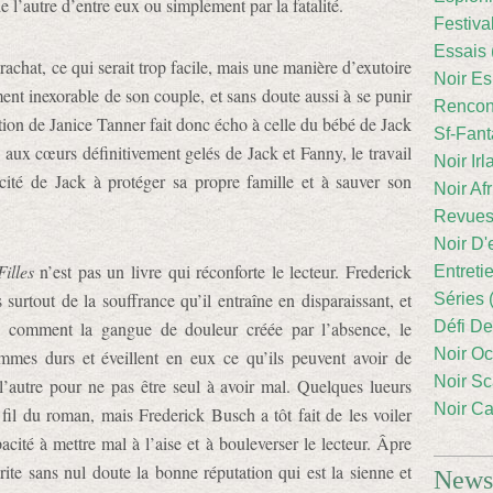
 l’autre d’entre eux ou simplement par la fatalité.
Festiva
Essais 
achat, ce qui serait trop facile, mais une manière d’exutoire
Noir Es
ement inexorable de son couple, et sans doute aussi à se punir
Rencont
rition de Janice Tanner fait donc écho à celle du bébé de Jack
Sf-Fant
e aux cœurs définitivement gelés de Jack et Fanny, le travail
Noir Irl
acité de Jack à protéger sa propre famille et à sauver son
Noir Afr
Revues
Noir D'
Filles
n’est pas un livre qui réconforte le lecteur. Frederick
Entreti
surtout de la souffrance qu’il entraîne en disparaissant, et
Séries 
y comment la gangue de douleur créée par l’absence, le
Défi De
Noir Oc
ommes durs et éveillent en eux ce qu’ils peuvent avoir de
Noir Sc
r l’autre pour ne pas être seul à avoir mal. Quelques lueurs
Noir Ca
u fil du roman, mais Frederick Busch a tôt fait de les voiler
cité à mettre mal à l’aise et à bouleverser le lecteur. Âpre
ite sans nul doute la bonne réputation qui est la sienne et
Newsl