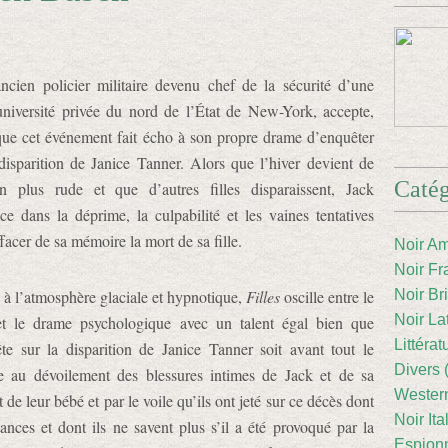
ancien policier militaire devenu chef de la sécurité d’une
 université privée du nord de l’État de New-York, accepte,
que cet événement fait écho à son propre drame d’enquêter
 disparition de Janice Tanner. Alors que l’hiver devient de
Catég
n plus rude et que d’autres filles disparaissent, Jack
ce dans la déprime, la culpabilité et les vaines tentatives
facer de sa mémoire la mort de sa fille.
Noir Am
Noir Fr
à l’atmosphère glaciale et hypnotique,
Filles
oscille entre le
Noir Br
Noir La
et le drame psychologique avec un talent égal bien que
Littéra
ête sur la disparition de Janice Tanner soit avant tout le
Divers 
te au dévoilement des blessures intimes de Jack et de sa
Western
e leur bébé et par le voile qu’ils ont jeté sur ce décès dont
Noir Ita
tances et dont ils ne savent plus s’il a été provoqué par la
Espion