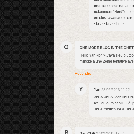
premier de ses romans tra
notamment "Nord" qui est
en plus l'avantage d'être
<br /> <br /> <br />
O
ONE MORE BLOG IN THE GHET
Hello Yan.<br /> J'avais eu plutôt
m'incite à une 2ème tentative ave
Répondre
Y
Yan
28/02/2013 11:22
<br /> <br /> Mon librair
n'ai toujours pas lu. Là, j
<br /> Amitiés<br /> <br /
B
Bad Chili
27/02/2013 17:31