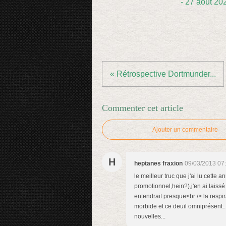
- 27 août 20
« Rétrospective Dortmunder...
Commenter cet article
Ajouter un commentaire
H
heptanes fraxion
09/03/2013 07
le meilleur truc que j'ai lu cette
promotionnel,hein?),j'en ai laiss
entendrait presque<br /> la resp
morbide et ce deuil omniprésent...
nouvelles...