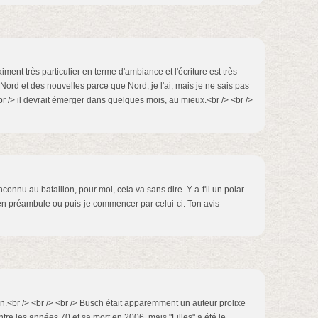
raiment très particulier en terme d'ambiance et l'écriture est très
Nord et des nouvelles parce que Nord, je l'ai, mais je ne sais pas
br /> il devrait émerger dans quelques mois, au mieux.<br /> <br />
nconnu au bataillon, pour moi, cela va sans dire. Y-a-t'il un polar
 en préambule ou puis-je commencer par celui-ci. Ton avis
an.<br /> <br /> <br /> Busch était apparemment un auteur prolixe
tre les années 70 et sa mort en 2006, mais "Filles" a été le