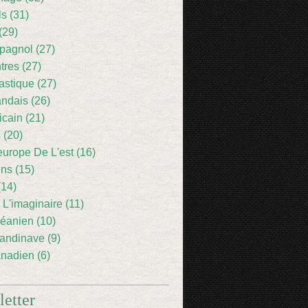
ls (31)
(29)
pagnol (27)
res (27)
astique (27)
andais (26)
icain (21)
 (20)
europe De L'est (16)
ens (15)
(14)
 L'imaginaire (11)
éanien (10)
andinave (9)
nadien (6)
etter