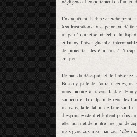
négligence, l’emportement de l’un ou de
En enquêtant, Jack ne cherche point le r
à sa frustration et à sa peine, au délit
un peu. Tout ici se fait écho : la dispa
et Fanny, l’hiver glacial et interminabl
de protection des étudiants à l’incap
couple.
Roman du désespoir et de l’absence,
Busch y parle de l’amour, certes, mais 
nous montre à travers Jack et Fann
soupçon et la culpabilité rend les h
mauvais, la tentation de faire souffri
d’espoirs existent et brillent parfois a
elles-aussi et démontre une grande capa
mais généreux à sa manière,
Filles
mér