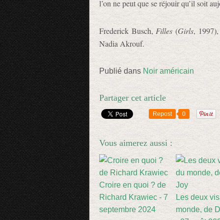
l’on ne peut que se réjouir qu’il soit a
Frederick Busch,
Filles
(
Girls
, 1997),
Nadia Akrouf.
Publié dans
Noir américain
Partager cet article
Repost
0
Vous aimerez aussi :
Croire en quoi ? de
Richard Krawiec - 7
Les deux vi
septembre 2024
monde, de D