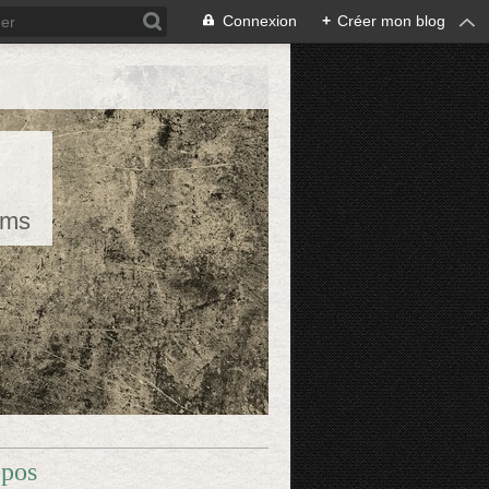
Connexion
+
Créer mon blog
rms
opos