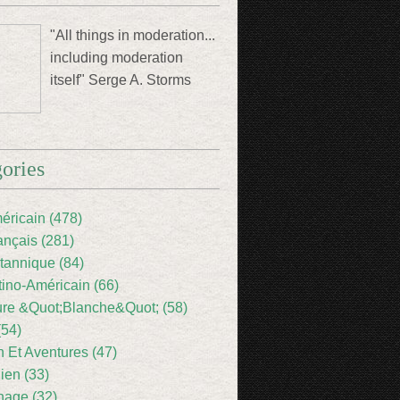
"All things in moderation...
including moderation
itself" Serge A. Storms
ories
éricain (478)
ançais (281)
itannique (84)
tino-Américain (66)
ture &Quot;Blanche&Quot; (58)
(54)
 Et Aventures (47)
lien (33)
nage (32)