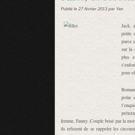
Publié le
27 février 2013
par Yan
Jack, 
petite
parce 
sur la
plus e
s’enfon
pour ef
Roman 
polar 
l’enqu
prétex
femme, Fanny. Couple brisé par la mort d
ils refusent de se rappeler les circons