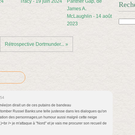
24
Tracy - 19 juin 2024
Panther Gap, de
Rech
James A.
McLaughlin - 14 août
2023
Rétrospective Dortmunder... »
:54
 année(on dirait un de ces putains de bandeau
é tomber Russel Banks:une telle justesse dans les dialogues qu'on
iration des personnages,un humour aussi malgré cette neige
)<br /> je m'attaque à "Nord" et je vais me procurer son recueil de