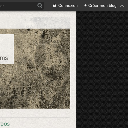
Connexion
+
Créer mon blog
rms
opos