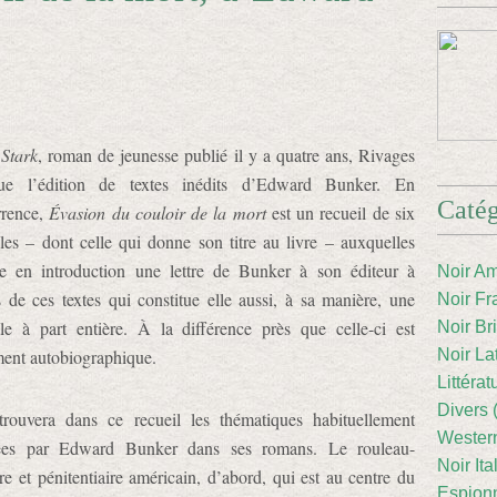
s
Stark
, roman de jeunesse publié il y a quatre ans, Rivages
nue l’édition de textes inédits d’Edward Bunker. En
Catég
rrence,
Évasion du couloir de la mort
est un recueil de six
les – dont celle qui donne son titre au livre – auxquelles
te en introduction une lettre de Bunker à son éditeur à
Noir Am
 de ces textes qui constitue elle aussi, à sa manière, une
Noir Fr
le à part entière. À la différence près que celle-ci est
Noir Br
ment autobiographique.
Noir La
Littéra
Divers 
rouvera dans ce recueil les thématiques habituellement
Western
ées par Edward Bunker dans ses romans. Le rouleau-
Noir Ita
re et pénitentiaire américain, d’abord, qui est au centre du
Espion