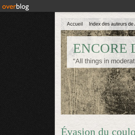
Accueil
Index des auteurs de 
ENCORE D
"All things in moderat
Évasion du coulo