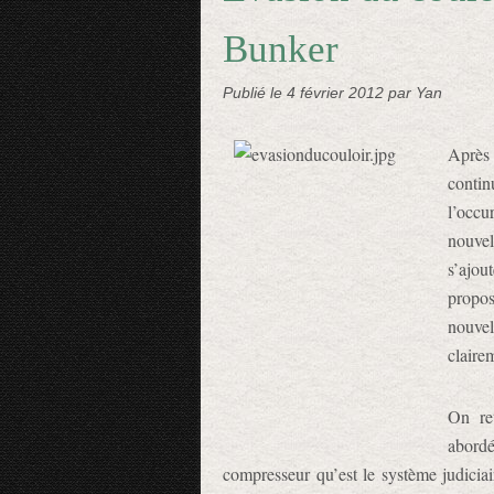
Bunker
Publié le
4 février 2012
par Yan
Aprè
conti
l’occu
nouvel
s’ajou
propos
nouvel
claire
On ret
abord
compresseur qu’est le système judiciai