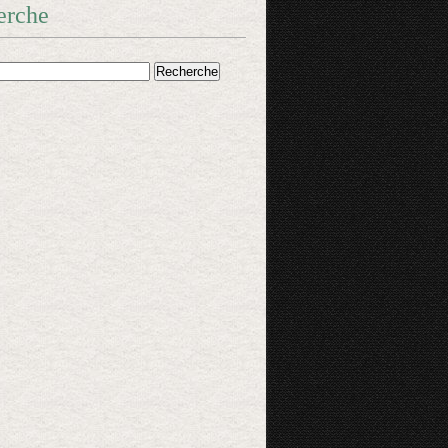
erche