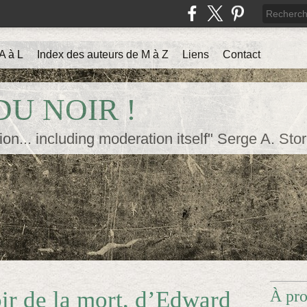
A à L
Index des auteurs de M à Z
Liens
Contact
U NOIR !
ion... including moderation itself" Serge A. Sto
ir de la mort, d’Edward
À pr