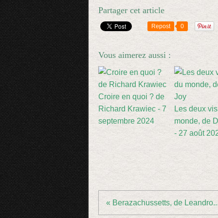
Partager cet article
Repost
0
Vous aimerez aussi :
Croire en quoi ? de
Richard Krawiec - 7
Les deux vi
septembre 2024
monde, de D
- 27 août 20
« Berazachussetts, de Leandro..