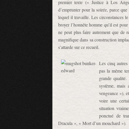
premier texte (« Justice à Los Ang
d’emprunter pour la soirée, parce que 
lequel il travaille. Les circonstances
broyer l’honnête homme qu’il est pour l
ne peut plus faire autrement que de re
magnifique dans sa construction implacab
s’attarde sur ce recueil.
Les cinq autres
pas la même ten
grande qualité.
système, mais a
vengeance »), et
voire une cert
situation vraim
ponctué de tr
Dracula », « Mort d’un mouchard »).