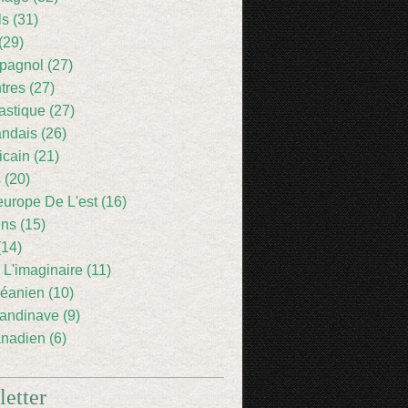
ls (31)
(29)
pagnol (27)
res (27)
astique (27)
andais (26)
icain (21)
 (20)
europe De L'est (16)
ens (15)
(14)
 L'imaginaire (11)
éanien (10)
andinave (9)
nadien (6)
etter