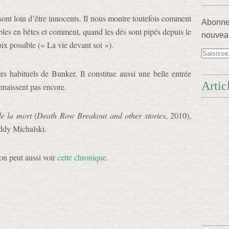
nt loin d’être innocents. Il nous montre toutefois comment
Abonnez
les en bêtes et comment, quand les dés sont pipés depuis le
nouveau
oix possible (« La vie devant soi »).
urs habituels de Bunker. Il constitue aussi une belle entrée
Artic
nnaissent pas encore.
de la mort
(
Death Row Breakout and other stories
, 2010),
eddy Michalski.
on peut aussi voir
cette chronique
.