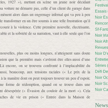
eles, 1927 »), mettant en scène un jeune noir décidant
Festiva
sa voiture ne démarre pas, celle d’un client du garage dans
Essais 
 le mènent alors dans un engrenage infernal qui va peu à peu
Noir Es
e transformer en un être soumis à une telle frustration qu’il
Rencont
courir à la violence. Cette première nouvelle, électrisante,
Sf-Fant
le et la sobriété de sa narration, vaut à elle seule que l’on
Noir Irl
Noir Afr
Revues
 nouvelles, plus ou moins longues, n’atteignent sans doute
Noir D'
sion que la première mais s’avèrent être elles-aussi d’une
Entreti
 Là encore, on se trouvera confronté à l’implacabilité du
Séries 
ussi, beaucoup, aux tensions raciales (« Le prix de la
Défi De
 à la manière dont on peut toujours trouver un peu d’espoir,
Noir Oc
Noir Sc
aine forme de rédemption, quand on se trouve dans une
Noir Ca
ent désespérée (« Évasion du couloir de la mort »). Cela
anches de vie en prison (« Entrée dans la Maison de
Newsl