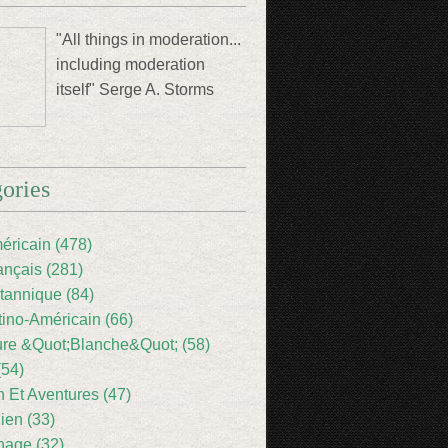
"All things in moderation...
including moderation
itself" Serge A. Storms
ories
éricain (478)
ançais (281)
itannique (84)
tino-Américain (66)
ture &Quot;Blanche&Quot; (58)
(54)
 Et Aventures (47)
lien (33)
nage (32)