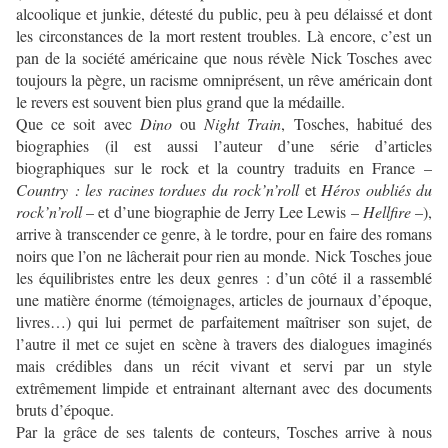
alcoolique et junkie, détesté du public, peu à peu délaissé et dont
les circonstances de la mort restent troubles. Là encore, c’est un
pan de la société américaine que nous révèle Nick Tosches avec
toujours la pègre, un racisme omniprésent, un rêve américain dont
le revers est souvent bien plus grand que la médaille.
Que ce soit avec
Dino
ou
Night Train
, Tosches, habitué des
biographies (il est aussi l’auteur d’une série d’articles
biographiques sur le rock et la country traduits en France –
Country : les racines tordues du rock’n’roll
et
Héros oubliés du
rock’n’roll
– et d’une biographie de Jerry Lee Lewis –
Hellfire
–),
arrive à transcender ce genre, à le tordre, pour en faire des romans
noirs que l’on ne lâcherait pour rien au monde. Nick Tosches joue
les équilibristes entre les deux genres : d’un côté il a rassemblé
une matière énorme (témoignages, articles de journaux d’époque,
livres…) qui lui permet de parfaitement maîtriser son sujet, de
l’autre il met ce sujet en scène à travers des dialogues imaginés
mais crédibles dans un récit vivant et servi par un style
extrêmement limpide et entrainant alternant avec des documents
bruts d’époque.
Par la grâce de ses talents de conteurs, Tosches arrive à nous