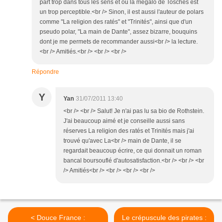
part trop dans tous les sens et où la mégalo de Tosches est
un trop perceptible.<br /> Sinon, il est aussi l'auteur de polars
comme "La religion des ratés" et "Trinités", ainsi que d'un
pseudo polar, "La main de Dante", assez bizarre, bouquins
dont je me permets de recommander aussi<br /> la lecture.
<br /> Amitiés.<br /> <br /> <br />
Répondre
Y
Yan
31/07/2011 13:40
<br /> <br /> Salut! Je n'ai pas lu sa bio de Rothstein.
J'ai beaucoup aimé et je conseille aussi sans
réserves La religion des ratés et Trinités mais j'ai
trouvé qu'avec La<br /> main de Dante, il se
regardait beaucoup écrire, ce qui donnait un roman
bancal boursouflé d'autosatisfaction.<br /> <br /> <br
/> Amitiés<br /> <br /> <br /> <br />
< Douce France :
Le crépuscule des pirates :