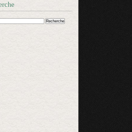
erche