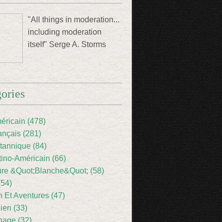
"All things in moderation...
including moderation
itself" Serge A. Storms
ories
éricain (478)
ançais (281)
itannique (84)
tino-Américain (66)
ture &Quot;Blanche&Quot; (58)
(54)
 Et Aventures (47)
lien (33)
nage (32)