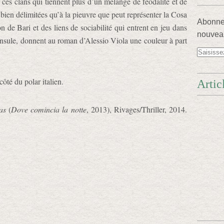
e ces clans qui tiennent plus d’un mélange de féodalité et de
 bien délimitées qu’à la pieuvre que peut représenter la Cosa
Abonnez
 de Bari et des liens de sociabilité qui entrent en jeu dans
nouveau
ninsule, donnent au roman d’Alessio Viola une couleur à part
 côté du polar italien.
Artic
as
(
Dove comincia la notte
, 2013), Rivages/Thriller, 2014.