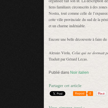
organisée fait son lit. La description d
liens familiaux circonscrits à des zones
Nostra, tout comme celle de l’expansion
cette ville provinciale du sud de la pé
et un charme indéniable.
Encore une belle découverte à faire du
Alessio Viola,
Celui qui ne dormait p
Traduit par Gérard Lecas.
Publié dans
Noir italien
Partager cet article
Repost
0
Vous aimerez aussi :