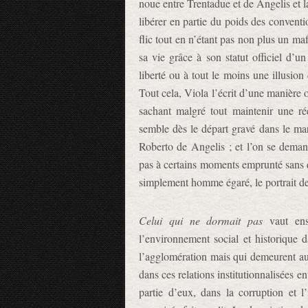
noue entre Trentadue et de Angelis et l
libérer en partie du poids des conventi
flic tout en n’étant pas non plus un maf
sa vie grâce à son statut officiel d’un
liberté ou à tout le moins une illusion 
Tout cela, Viola l’écrit d’une manière o
sachant malgré tout maintenir une rée
semble dès le départ gravé dans le marb
Roberto de Angelis ; et l’on se deman
pas à certains moments emprunté sans qu
simplement homme égaré, le portrait de d
Celui qui ne dormait pas
vaut ens
l’environnement social et historique d
l’agglomération mais qui demeurent auta
dans ces relations institutionnalisées e
partie d’eux, dans la corruption et l’