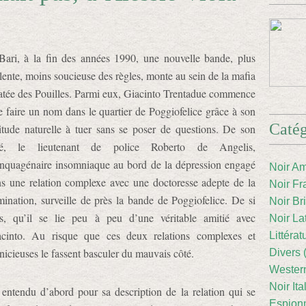
ari, à la fin des années 1990, une nouvelle bande, plus
lente, moins soucieuse des règles, monte au sein de la mafia
atée des Pouilles. Parmi eux, Giacinto Trentadue commence
e faire un nom dans le quartier de Poggiofelice grâce à son
Catég
itude naturelle à tuer sans se poser de questions. De son
té, le lieutenant de police Roberto de Angelis,
nquagénaire insomniaque au bord de la dépression engagé
Noir Am
s une relation complexe avec une doctoresse adepte de la
Noir Fr
ination, surveille de près la bande de Poggiofelice. De si
Noir Br
ès, qu’il se lie peu à peu d’une véritable amitié avec
Noir La
acinto. Au risque que ces deux relations complexes et
Littéra
nicieuses le fassent basculer du mauvais côté.
Divers 
Western
Noir Ita
entendu d’abord pour sa description de la relation qui se
Espion