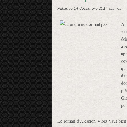
Publié le
14 décembre 2014
par Yan
À B
vio
écl
à s
apt
cô
qui
dan
dom
pr
Gi
per
Le roman d’Alession Viola vaut bien 