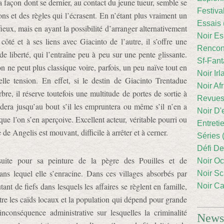
a façon dont se dernier, au contact du jeune tueur, semble se
Festiva
ons et des règles qui l’écrasent. En n’étant plus vraiment un
Essais 
ieux, mais en ayant la possibilité d’arranger alternativement
Noir Es
 côté et à ses liens avec Giacinto de l’autre, il s’offre une
Rencont
de liberté, qui l’entraîne peu à peu sur une pente glissante.
Sf-Fant
n ne peut plus classique voire, parfois, un peu naïve tout en
Noir Irl
lle tension. En effet, si le destin de Giacinto Trentadue
Noir Afr
re, il réserve toutefois une multitude de portes de sortie à
Revues
dera jusqu’au bout s’il les empruntera ou même s’il n’en a
Noir D'
e l’on s’en aperçoive. Excellent acteur, véritable pourri ou
Entreti
e Angelis est mouvant, difficile à arrêter et à cerner.
Séries 
Défi De
uite pour sa peinture de la pègre des Pouilles et de
Noir Oc
ans lequel elle s’enracine. Dans ces villages absorbés par
Noir Sc
nt de fiefs dans lesquels les affaires se règlent en famille,
Noir Ca
ntre les caïds locaux et la population qui dépend pour grande
inconséquence administrative sur lesquelles la criminalité
Newsl