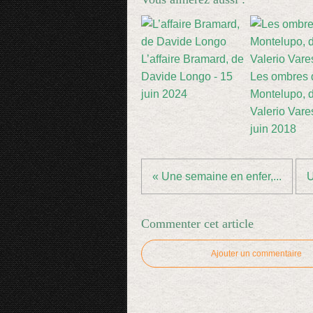
L’affaire Bramard, de
Davide Longo - 15
Les ombres 
juin 2024
Montelupo, 
Valerio Vares
juin 2018
« Une semaine en enfer,...
U
Commenter cet article
Ajouter un commentaire