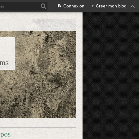
Connexion
+
Créer mon blog
rms
opos