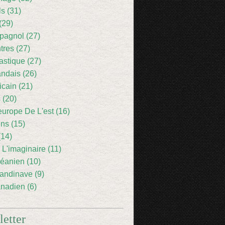
ls (31)
(29)
pagnol (27)
res (27)
astique (27)
andais (26)
icain (21)
 (20)
europe De L'est (16)
ens (15)
(14)
 L'imaginaire (11)
éanien (10)
andinave (9)
nadien (6)
etter