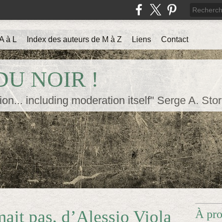
A à L
Index des auteurs de M à Z
Liens
Contact
U NOIR !
ion... including moderation itself" Serge A. Sto
ait pas, d’Alessio Viola
À pr