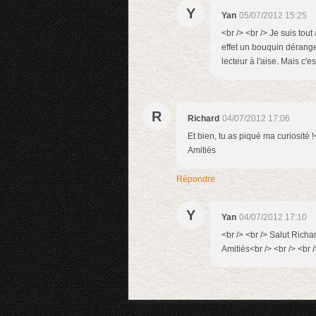
Y
Yan
05/07/2012 15:25
<br /> <br /> Je suis tout
effet un bouquin dérang
lecteur à l'aise. Mais c'
R
Richard
04/07/2012 17:06
Et bien, tu as piqué ma curiosité !
Amitiés
Répondre
Y
Yan
04/07/2012 17:10
<br /> <br /> Salut Richar
Amitiés<br /> <br /> <br /