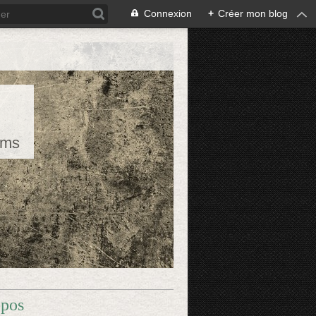
Connexion
+
Créer mon blog
rms
opos