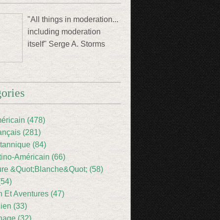
"All things in moderation...
including moderation
itself" Serge A. Storms
ories
éricain (478)
ançais (281)
itannique (84)
tino-Américain (66)
ture &Quot;Blanche&Quot; (58)
(54)
 Et Aventures (47)
lien (33)
nage (32)