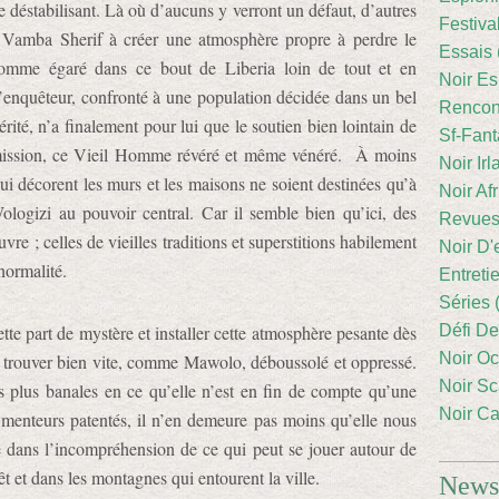
e déstabilisant. Là où d’aucuns y verront un défaut, d’autres
Festiva
e Vamba Sherif à créer une atmosphère propre à perdre le
Essais 
mme égaré dans ce bout de Liberia loin de tout et en
Noir Es
, l’enquêteur, confronté à une population décidée dans un bel
Rencont
rité, n’a finalement pour lui que le soutien bien lointain de
Sf-Fant
sa mission, ce Vieil Homme révéré et même vénéré. À moins
Noir Irl
qui décorent les murs et les maisons ne soient destinées qu’à
Noir Afr
ologizi au pouvoir central. Car il semble bien qu’ici, des
Revues
vre ; celles de vieilles traditions et superstitions habilement
Noir D'
normalité.
Entreti
Séries 
cette part de mystère et installer cette atmosphère pesante dès
Défi De
Noir Oc
se trouver bien vite, comme Mawolo, déboussolé et oppressé.
Noir Sc
s plus banales en ce qu’elle n’est en fin de compte qu’une
Noir Ca
 menteurs patentés, il n’en demeure pas moins qu’elle nous
 dans l’incompréhension de ce qui peut se jouer autour de
t et dans les montagnes qui entourent la ville.
Newsl