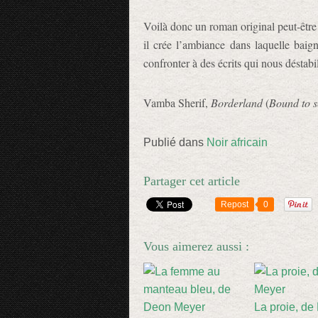
Voilà donc un roman original peut-être
il crée l’ambiance dans laquelle baign
confronter à des écrits qui nous déstabil
Vamba Sherif,
Borderland
(
Bound to s
Publié dans
Noir africain
Partager cet article
Repost
0
Vous aimerez aussi :
La proie, de