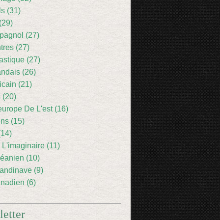
ls (31)
(29)
pagnol (27)
res (27)
astique (27)
andais (26)
icain (21)
 (20)
europe De L'est (16)
ens (15)
(14)
 L'imaginaire (11)
éanien (10)
andinave (9)
nadien (6)
etter