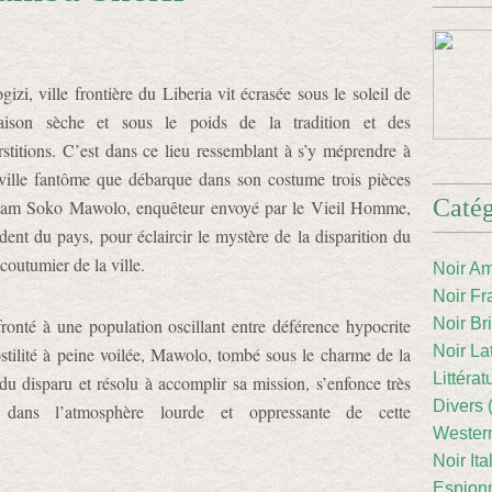
izi, ville frontière du Liberia vit écrasée sous le soleil de
aison sèche et sous le poids de la tradition et des
rstitions. C’est dans ce lieu ressemblant à s’y méprendre à
ville fantôme que débarque dans son costume trois pièces
Catég
iam Soko Mawolo, enquêteur envoyé par le Vieil Homme,
ident du pays, pour éclaircir le mystère de la disparition du
coutumier de la ville.
Noir Am
Noir Fr
ronté à une population oscillant entre déférence hypocrite
Noir Br
Noir La
ostilité à peine voilée, Mawolo, tombé sous le charme de la
Littéra
e du disparu et résolu à accomplir sa mission, s’enfonce très
Divers 
 dans l’atmosphère lourde et oppressante de cette
Western
Noir Ita
Espion