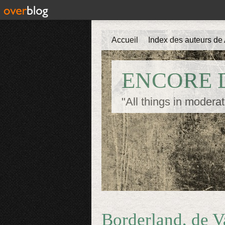
Accueil
Index des auteurs de 
ENCORE D
"All things in moderat
Borderland, de V