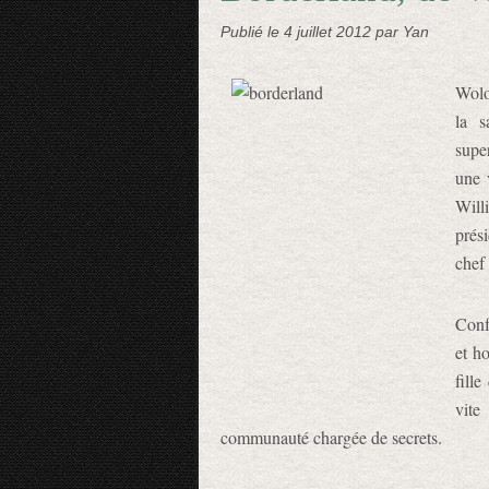
Publié le
4 juillet 2012
par Yan
Wolog
la s
supe
une 
Will
prés
chef 
Conf
et h
fill
vite
communauté chargée de secrets.