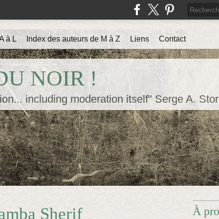
A à L
Index des auteurs de M à Z
Liens
Contact
U NOIR !
ion... including moderation itself" Serge A. Sto
amba Sherif
À pr