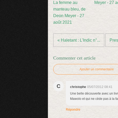
La femme au
Meyer - 27 a
manteau bleu, de
Deon Meyer - 27
août 2021
« Haletant : L’Indic n°...
Pres
Commenter cet article
Ajouter un commentaire
C
christophe
05/07/2012 08:41
Une belle découverte avec un livr
Mawolo et qui ne cède pas à la facil
Répondre